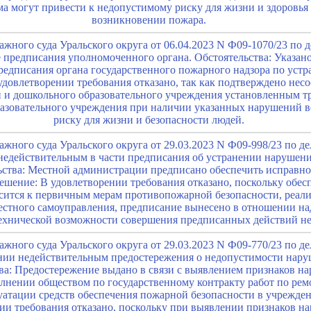
ма могут привести к недопустимому риску для жизни и здоровь
возникновении пожара.
жного суда Уральского округа от 06.04.2023 N Ф09-1070/23 по 
 предписания уполномоченного органа. Обстоятельства: Указан
редписания органа государственного пожарного надзора по ус
довлетворении требования отказано, так как подтверждено несо
 и дошкольного образовательного учреждения установленным т
разовательного учреждения при наличии указанных нарушений в
риску для жизни и безопасности людей.
жного суда Уральского округа от 29.03.2023 N Ф09-998/23 по д
недействительным в части предписания об устранении нарушен
льства: Местной администрации предписано обеспечить исправн
ешение: В удовлетворении требования отказано, поскольку обе
сится к первичным мерам противопожарной безопасности, реали
стного самоуправления, предписание вынесено в отношении на
технической возможности совершения предписанных действий не
жного суда Уральского округа от 29.03.2023 N Ф09-770/23 по д
нии недействительным предостережения о недопустимости нару
тва: Предостережение выдано в связи с выявлением признаков 
лнении обществом по государственному контракту работ по рем
атации средств обеспечения пожарной безопасности в учрежден
ии требования отказано, поскольку при выявлении признаков на