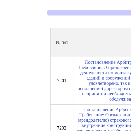
№ п/п
Постановление Арбитра
Требование: О привлечени
деятельности по монтаж
зданий и сооружений
7201
удовлетворено, так 
исполнение) директором 
непринятии необходимы
обслужива
Постановление Арбитра
Требование: О взыскании
(арендодателю) страховог
внутренние конструкции,
7202
удовлетворении требовани