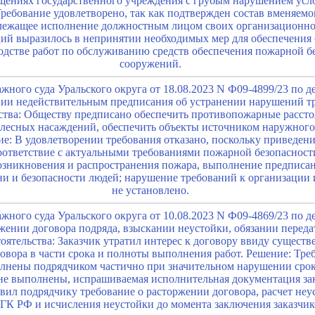
щениях государственного учреждения с грубым нарушением усл
Требование удовлетворено, так как подтвержден состав вменяем
лежащее исполнение должностным лицом своих организационно
й выразилось в непринятии необходимых мер для обеспечения
одстве работ по обслуживанию средств обеспечения пожарной б
сооружений.
ного суда Уральского округа от 18.08.2023 N Ф09-4899/23 по д
нии недействительным предписания об устранении нарушений 
ьства: Обществу предписано обеспечить противопожарные расст
 лесных насаждений, обеспечить объекты источником наружног
е: В удовлетворении требования отказано, поскольку приведени
оответствие с актуальными требованиями пожарной безопасност
озникновения и распространения пожара, выполнение предписа
ни и безопасности людей; нарушение требований к организации
не установлено.
ного суда Уральского округа от 10.08.2023 N Ф09-4869/23 по д
жении договора подряда, взыскании неустойки, обязании перед
ятельства: Заказчик утратил интерес к договору ввиду сущест
овора в части срока и полноты выполнения работ. Решение: Тре
лнены подрядчиком частично при значительном нарушении срок
 не выполнены, испрашиваемая исполнительная документация зак
вил подрядчику требование о расторжении договора, расчет неу
3 ГК РФ и исчисления неустойки до момента заключения заказчи