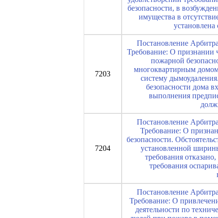
безопасности, в возбужде
имущества в отсутстви
установлена 
Постановление Арбитраж
Требование: О признании 
пожарной безопасно
многоквартирным домом 
7203
систему дымоудаления.
безопасности дома в
выполнения предпис
долж
Постановление Арбитраж
Требование: О призна
безопасности. Обстоятельс
7204
установленной ширины
требования отказано,
требования оспарив
Постановление Арбитраж
Требование: О привлечени
деятельности по техни