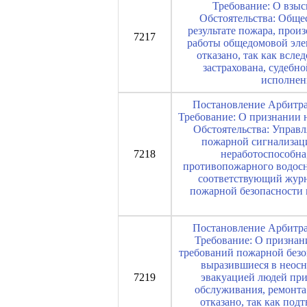
Требование: О взыс
Обстоятельства: Обще
результате пожара, прои
7217
работы общедомовой элек
отказано, так как всл
застрахована, судебн
исполнен
Постановление Арбитраж
Требование: О признании 
Обстоятельства: Управ
пожарной сигнализаци
7218
неработоспособна
противопожарного водосн
соответствующий журна
пожарной безопасности 
Постановление Арбитраж
Требование: О признан
требований пожарной безо
выразившиеся в неос
7219
эвакуацией людей при
обслуживания, ремонта
отказано, так как по