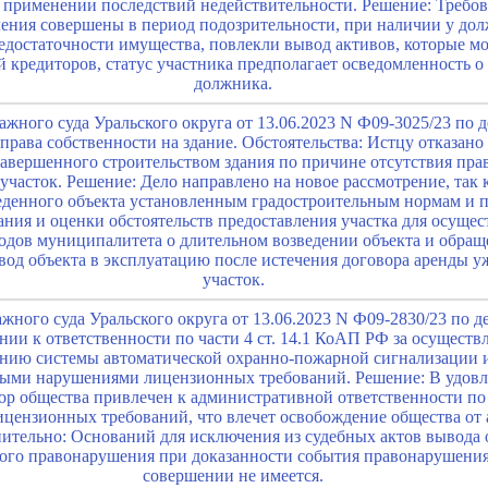
 применении последствий недействительности. Решение: Требов
ления совершены в период подозрительности, при наличии у до
едостаточности имущества, повлекли вывод активов, которые м
й кредиторов, статус участника предполагает осведомленность
должника.
жного суда Уральского округа от 13.06.2023 N Ф09-3025/23 по 
права собственности на здание. Обстоятельства: Истцу отказано
завершенного строительством здания по причине отсутствия пр
участок. Решение: Дело направлено на новое рассмотрение, так 
веденного объекта установленным градостроительным нормам и 
ания и оценки обстоятельств предоставления участка для осуще
водов муниципалитета о длительном возведении объекта и обращ
вод объекта в эксплуатацию после истечения договора аренды уж
участок.
ного суда Уральского округа от 13.06.2023 N Ф09-2830/23 по д
нии к ответственности по части 4 ст. 14.1 КоАП РФ за осуществ
нию системы автоматической охранно-пожарной сигнализации 
быми нарушениями лицензионных требований. Решение: В удовл
ктор общества привлечен к административной ответственности п
цензионных требований, что влечет освобождение общества от
ительно: Оснований для исключения из судебных актов вывода 
мого правонарушения при доказанности события правонарушения
совершении не имеется.