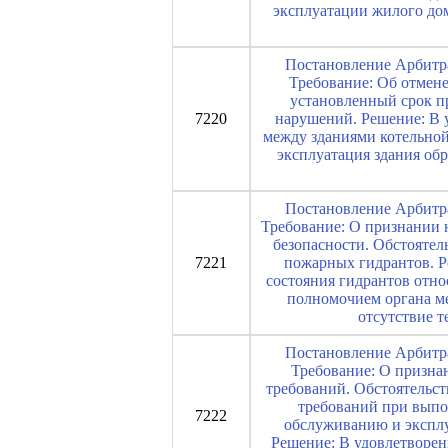
эксплуатации жилого до
Постановление Арбитра
Требование: Об отмене
установленный срок п
7220
нарушений. Решение: В у
между зданиями котельной
эксплуатация здания об
Постановление Арбитра
Требование: О признании 
безопасности. Обстояте
7221
пожарных гидрантов. Р
состояния гидрантов отно
полномочием органа ме
отсутствие 
Постановление Арбитра
Требование: О призна
требований. Обстоятельс
требований при выпо
7222
обслуживанию и эксплу
Решение: В удовлетворен