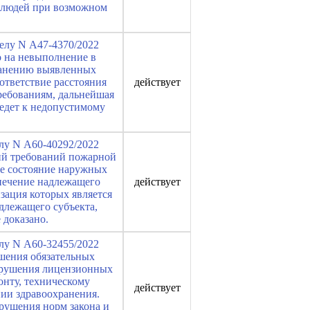
я людей при возможном
делу N А47-4370/2022
о на невыполнение в
транению выявленных
ответствие расстояния
действует
ребованиям, дальнейшая
едет к недопустимому
елу N А60-40292/2022
ий требований пожарной
ое состояние наружных
спечение надлежащего
действует
зация которых является
длежащего субъекта,
 доказано.
елу N А60-32455/2022
шения обязательных
нарушения лицензионных
онту, техническому
действует
ии здравоохранения.
рушения норм закона и