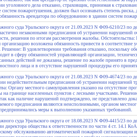
нии уголовного дела отказано, страховщик, принимая к страхов
е систем пожаротушения, должен был осознавать степень риска,
обязанность арендатора по оборудованию в здании систем пожа
ного суда Уральского округа от 21.09.2023 N Ф09-6210/23 по д
частично незаконными предписания об устранении нарушений о
сти, решения по итогам рассмотрения жалобы. Обстоятельства
организацию возложена обязанность привести в соответствие 
 Решение: В удовлетворении требования отказано, поскольку о
ходит в сферу обязанностей управляющей организации, техничес
анных действий не доказана, решение по жалобе принято в пре
ностного лица и в отсутствие нарушений процедуры его принят
ного суда Уральского округа от 21.08.2023 N Ф09-4674/23 по д
нии недействительным предписания об устранении нарушений 
тва: Органу местного самоуправления указано на отсутствие п
 на границе населенных пунктов с лесными участками. Решени
 так как наличие нарушений подтверждено, не представлено доказ
аемого предписания являются неисполнимыми, органом местног
предпринимались меры к выполнению указанных требований.
ного суда Уральского округа от 18.08.2023 N Ф09-4415/23 по д
и директора общества к ответственности по части 4 ст. 14.1 Ко
ческому обслуживанию автоматической пожарной сигнализации 