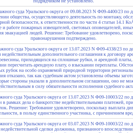
подрядчиком не установлено.
жного суда Уральского округа от 09.08.2023 N Ф09-4400/23 по 
ении общества, осуществляющего деятельность по монтажу, обс
рной безопасности, к ответственности по части 4 статьи 14.1 К
е и работе пожарных извещателей, световых оповещателей, ины
я эвакуацией людей. Решение: Требование удовлетворено, поско
правонарушения подтверждено.
ного суда Уральского округа от 13.07.2023 N Ф09-4338/23 по д
 недействительным дополнительного соглашения к договору аре
древесины, приходящихся на сплошные рубки, и арендной платы,
ании пересчитать арендную плату, о взыскании переплаты. Обсто
ных рубок на особо охраняемой природной территории региональ
ия отказано, так как судебным актом установлены объемы загот
орые стороны указали в дополнительном соглашении, оно не мо
ействительным в силу обязательности исполнения судебного акт
ного суда Уральского округа от 13.07.2023 N Ф09-10003/22 по 
и в рамках дела о банкротстве недействительными платежей, п
лок. Решение: Требование удовлетворено, поскольку выплата ди
льности, в пользу единственного участника, с причинением вре
ного суда Уральского округа от 03.07.2023 N Ф09-10003/22 по 
 недействительной сделки должника, признанного впоследствии