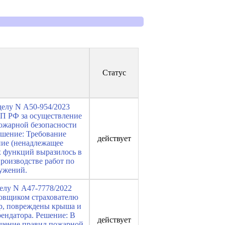
Статус
делу N А50-954/2023
АП РФ за осуществление
пожарной безопасности
ешение: Требование
действует
ние (ненадлежащее
 функций выразилось в
роизводстве работ по
ружений.
делу N А47-7778/2022
ховщиком страхователю
ар, повреждены крыша и
рендатора. Решение: В
действует
рушение правил пожарной