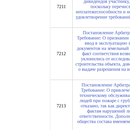
дивидендов участнику,
7211
поскольку перечис
неплатежеспособности и н
удовлетворение требовани
Постановление Арбитра
Требование: О признании 
ввод в эксплуатацию 
документов на земельный 
7212
факт соответствия воз
уклонились от исследов
строительства объекта, до
о выдаче разрешения на в
Постановление Арбитраж
Требование: О привлече
техническому обслужива
людей при пожаре с гру
7213
отказано, так как дире
фактам нарушений ли
ответственности. Дополн
общества состава вменяе