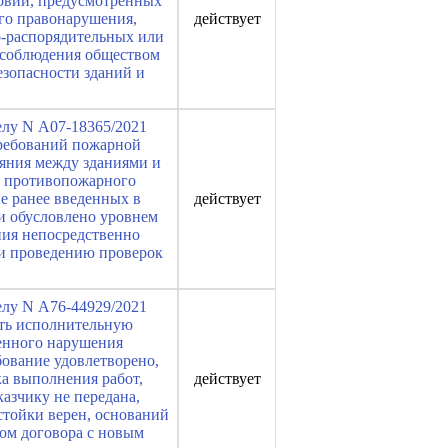
овий, предусмотренных
ого правонарушения,
действует
-распорядительных или
 соблюдения обществом
езопасности зданий и
елу N А07-18365/2021
требований пожарной
ояния между зданиями и
о противопожарного
е ранее введенных в
действует
и обусловлено уровнем
ния непосредственно
 и проведению проверок
елу N А76-44929/2021
ать исполнительную
венного нарушения
бование удовлетворено,
а выполнения работ,
действует
азчику не передана,
стойки верен, оснований
ком договора с новым