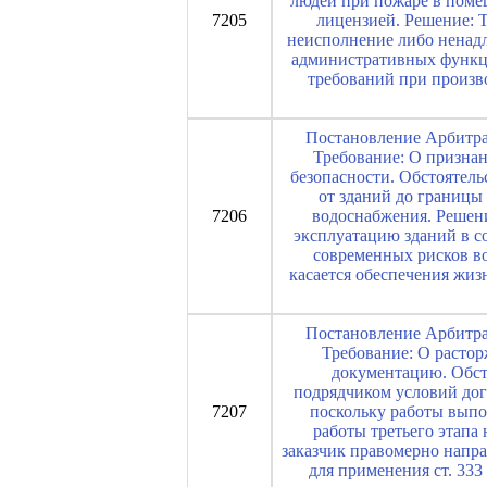
людей при пожаре в поме
7205
лицензией. Решение: 
неисполнение либо ненад
административных функци
требований при произв
Постановление Арбитраж
Требование: О призна
безопасности. Обстоятел
от зданий до границы
7206
водоснабжения. Решени
эксплуатацию зданий в с
современных рисков в
касается обеспечения жиз
Постановление Арбитраж
Требование: О растор
документацию. Обсто
подрядчиком условий дог
7207
поскольку работы выпо
работы третьего этапа
заказчик правомерно напра
для применения ст. 33