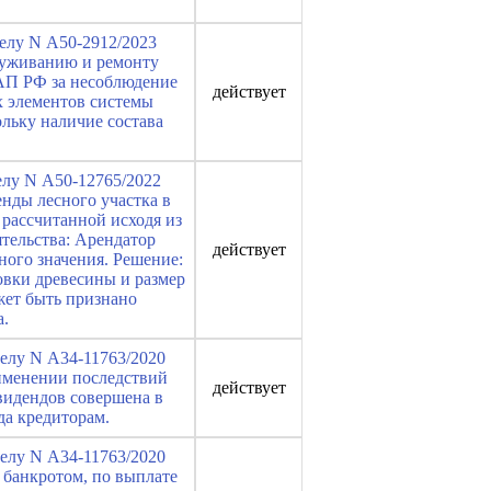
делу N А50-2912/2023
луживанию и ремонту
оАП РФ за несоблюдение
действует
х элементов системы
льку наличие состава
елу N А50-12765/2022
нды лесного участка в
 рассчитанной исходя из
ятельства: Арендатор
действует
ного значения. Решение:
овки древесины и размер
жет быть признано
а.
делу N А34-11763/2020
рименении последствий
действует
видендов совершена в
да кредиторам.
делу N А34-11763/2020
 банкротом, по выплате