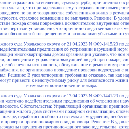
кании страхового возмещения, суммы ущерба, причиненного в ре
ство указало, что принадлежащее ему застрахованное помещени
зошедшего по вине товарищества собственников жилья в результ
тросети, страховое возмещение не выплачено. Решение: В удов
едствие пожара огнем повреждена исключительно внутренняя отде
ой экспертизой установлено, что причинно-следственная связь 
ием обязанностей товариществом и возникшими убытками отсут
ного суда Уральского округа от 21.04.2023 N Ф09-1415/23 по д
недействительным предписания об устранении нарушений норм 
ляющей многоквартирным домом организации указано, что дом 
и, оповещения и управления эвакуацией людей при пожаре, си
, не обеспечены исправность, обслуживание и ремонт внутренн
абжения, не организовано проведение проверки водоотдачи с 
л. Решение: В удовлетворении требования отказано, так как н
могут привести к недопустимому риску для безопасности жизни
возможном возникновении пожара.
ного суда Уральского округа от 13.04.2023 N Ф09-1441/23 по д
ии частично недействительным предписания об устранении нар
пасности. Обстоятельства: Управляющей организации предписан
нащении жилого дома системами пожарной сигнализации, опове
 пожаре, неработоспособности системы дымоудаления, необеспе
 и проверки противопожарного водопровода. Решение: В удовле
дтверждены нарушения противопожарного законодательства, кот