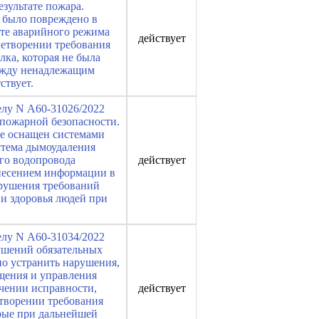
зультате пожара.
е было повреждено в
ате аварийного режима
действует
летворении требования
лка, которая не была
между ненадлежащим
ствует.
елу N А60-31026/2022
пожарной безопасности.
не оснащен системами
стема дымоудаления
его водопровода
действует
внесением информации в
арушения требований
 и здоровья людей при
елу N А60-31034/2022
ушений обязательных
о устранить нарушения,
щения и управления
чении исправности,
действует
творении требования
орые при дальнейшей