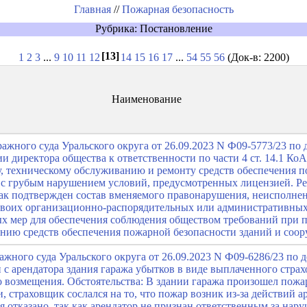
Главная
//
Пожарная безопасность
Рубрика: Постановление
[13]
1
2
3
...
9
10
11
12
14
15
16
17
...
54
55
56
(Док-в: 2200)
Наименование
жного суда Уральского округа от 26.09.2023 N Ф09-5773/23 по 
и директора общества к ответственности по части 4 ст. 14.1 Ко
у, техническому обслуживанию и ремонту средств обеспечения 
 с грубым нарушением условий, предусмотренных лицензией. Р
как подтвержден состав вменяемого правонарушения, неисполне
своих организационно-распорядительных или административных
х мер для обеспечения соблюдения обществом требований при п
нию средств обеспечения пожарной безопасности зданий и соо
жного суда Уральского округа от 26.09.2023 N Ф09-6286/23 по 
 с арендатора здания гаража убытков в виде выплаченного стра
о возмещения. Обстоятельства: В здании гаража произошел пож
 страховщик сослался на то, что пожар возник из-за действий а
я отказано, так как арендатор не признан ответственным за на