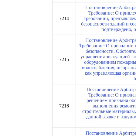
Постановление Арбитраж
Требование: О привле
7214
требований, предъявляе
безопасности зданий и с
подтверждено, о
Постановление Арбитраж
Требование: О признании 
безопасности. Обстояте
управления эвакуацией лю
7215
оборудованием пожарны
водоснабжения, не органи
как управляющая органи
б
Постановление Арбитра
Требование: О призна
решением признана обо
7216
выполнения ремонтны
строительные материалы
данной заявке и закуп
Постановление Арбитраж