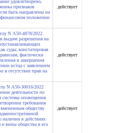
ание удовлетворено,
лжника признаков
действует
огли быть направлены на
 о финансовом положении
делу N А50-4878/2022
 в выдаче разрешения на
авоустанавливающих
как суды, констатировав
правилам, фактически
действует
ствления и завершения
ении истца с заявлением
е в отсутствие прав на
елу N А50-30016/2022
ление деятельности по
и системы оповещения
етворении требования
о вмененным обществу
действует
 административной
о наличии в действиях
 и вины общества в его