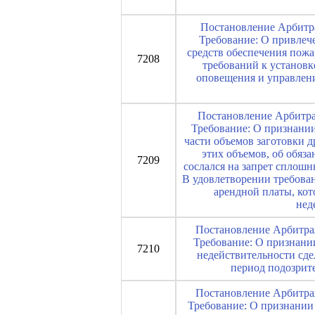
Постановление Арбитра
Требование: О привлеч
средств обеспечения пожа
7208
требований к установк
оповещения и управлени
Постановление Арбитраж
Требование: О признании
части объемов заготовки 
этих объемов, об обяз
7209
сослался на запрет сплош
В удовлетворении требован
арендной платы, кот
нед
Постановление Арбитраж
Требование: О признани
7210
недействительности сде
период подозрите
Постановление Арбитраж
Требование: О признании