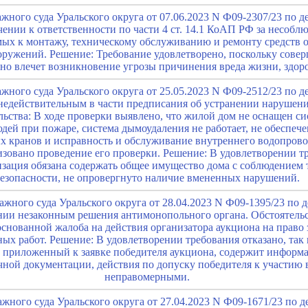
ного суда Уральского округа от 07.06.2023 N Ф09-2307/23 по д
чении к ответственности по части 4 ст. 14.1 КоАП РФ за несоб
мых к монтажу, техническому обслуживанию и ремонту средств 
ооружений. Решение: Требование удовлетворено, поскольку сов
но влечет возникновение угрозы причинения вреда жизни, здор
ного суда Уральского округа от 25.05.2023 N Ф09-2512/23 по д
недействительным в части предписания об устранении нарушен
льства: В ходе проверки выявлено, что жилой дом не оснащен с
дей при пожаре, система дымоудаления не работает, не обеспеч
х кранов и исправность и обслуживание внутреннего водопров
зовано проведение его проверки. Решение: В удовлетворении тр
зация обязана содержать общее имущество дома с соблюдением
езопасности, не опровергнуто наличие вмененных нарушений.
жного суда Уральского округа от 28.04.2023 N Ф09-1395/23 по 
нии незаконным решения антимонопольного органа. Обстоятель
снованной жалоба на действия организатора аукциона на право
х работ. Решение: В удовлетворении требования отказано, так 
, приложенный к заявке победителя аукциона, содержит инфор
очной документации, действия по допуску победителя к участию
неправомерными.
ного суда Уральского округа от 27.04.2023 N Ф09-1671/23 по д