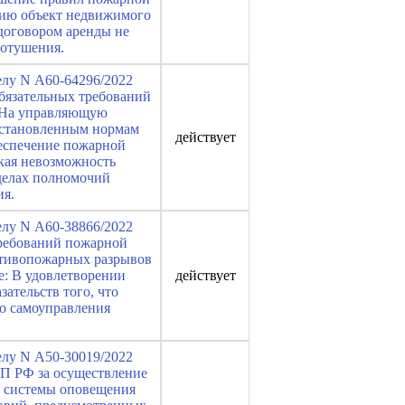
анию объект недвижимого
 договором аренды не
ротушения.
елу N А60-64296/2022
бязательных требований
: На управляющую
установленным нормам
действует
беспечение пожарной
кая невозможность
делах полномочий
ия.
елу N А60-38866/2022
требований пожарной
ротивопожарных разрывов
е: В удовлетворении
действует
ательств того, что
о самоуправления
елу N А50-30019/2022
АП РФ за осуществление
и системы оповещения