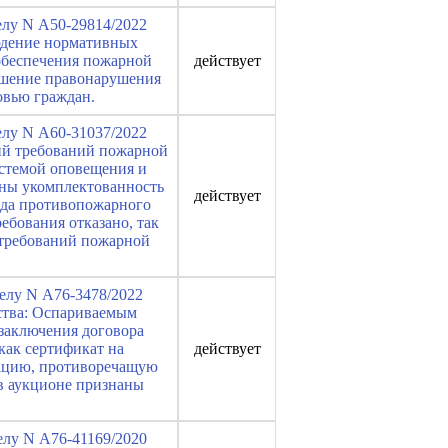
елу N А50-29814/2022
людение нормативных
обеспечения пожарной
действует
ершение правонарушения
овью граждан.
елу N А60-31037/2022
ий требований пожарной
истемой оповещения и
ены укомплектованность
действует
ода противопожарного
ебования отказано, так
 требований пожарной
делу N А76-3478/2022
ства: Оспариваемым
 заключения договора
как сертификат на
действует
мацию, противоречащую
 в аукционе признаны
елу N А76-41169/2020