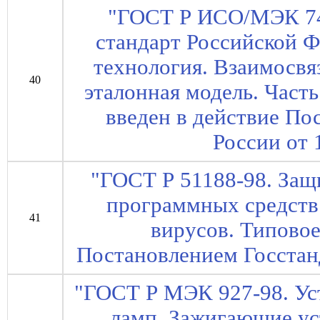
"ГОСТ Р ИСО/МЭК 74
стандарт Российской 
технология. Взаимосвя
40
эталонная модель. Часть
введен в действие По
России от 
"ГОСТ Р 51188-98. За
программных средств
41
вирусов. Типовое
Постановлением Госстанд
"ГОСТ Р МЭК 927-98. Ус
ламп. Зажигающие ус