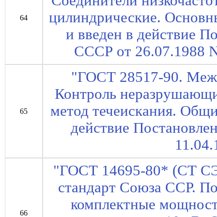
Соединители низкочасто
цилиндрические. Основны
64
и введен в действие П
СССР от 26.07.1988 N 
"ГОСТ 28517-90. Меж
Контроль неразрушающи
метод течеискания. Общие
65
действие Постановле
11.04.
"ГОСТ 14695-80* (СТ СЭ
стандарт Союза ССР. П
комплектные мощность
66