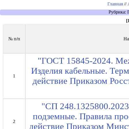
Главная
//
Рубрика: 
[
№ п/п
На
"ГОСТ 15845-2024. Ме
Изделия кабельные. Терм
1
действие Приказом Росст
"СП 248.1325800.2023
подземные. Правила прое
2
действие Приказом Минст