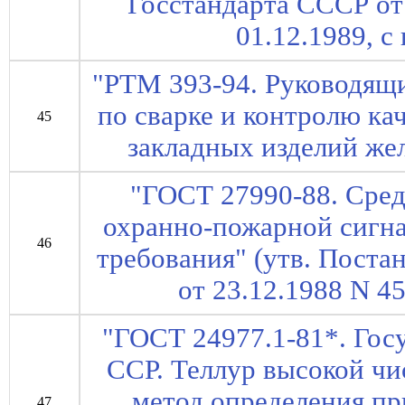
Госстандарта СССР от 
01.12.1989, с 
"РТМ 393-94. Руководящ
по сварке и контролю ка
45
закладных изделий же
"ГОСТ 27990-88. Сред
охранно-пожарной сигн
46
требования" (утв. Пост
от 23.12.1988 N 45
"ГОСТ 24977.1-81*. Гос
ССР. Теллур высокой ч
метод определения пр
47