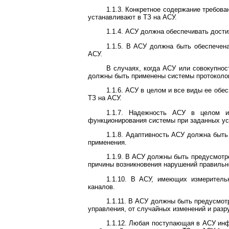
1.1.3. Конкретное содержание требов
устанавливают в ТЗ на АСУ.
1.1.4. АСУ должна обеспечивать дости
1.1.5. В АСУ должна быть обеспечен
АСУ.
В случаях, когда АСУ или совокупнос
должны быть применены системы протоколов
1.1.6. АСУ в целом и все виды ее об
ТЗ на АСУ.
1.1.7. Надежность АСУ в целом и
функционирования системы при заданных ус
1.1.8. Адаптивность АСУ должна быть
применения.
1.1.9. В АСУ должны быть предусмотр
причины возникновения нарушений правильн
1.1.10. В АСУ, имеющих измеритель
каналов.
1.1.11. В АСУ должны быть предусмот
управления, от случайных изменений и разр
1.1.12. Любая поступающая в АСУ инф