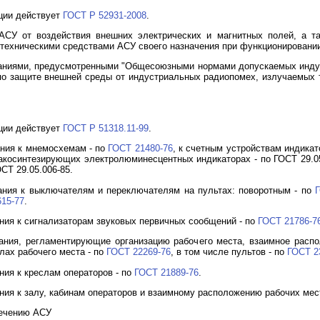
ции действует
ГОСТ Р 52931-2008
.
 АСУ от воздействия внешних электрических и магнитных полей, а 
техническими средствами АСУ своего назначения при функционировани
ованиями, предусмотренными "Общесоюзными нормами допускаемых индуст
о защите внешней среды от индустриальных радиопомех, излучаемых т
ции действует
ГОСТ Р 51318.11-99
.
ания к мнемосхемам - по
ГОСТ 21480-76
, к счетным устройствам индикат
акосинтезирующих электролюминесцентных индикаторах - по ГОСТ 29.05
СТ 29.05.006-85.
вания к выключателям и переключателям на пультах: поворотным - по
15-77
.
ания к сигнализаторам звуковых первичных сообщений - по
ГОСТ 21786-7
вания, регламентирующие организацию рабочего места, взаимное расп
лах рабочего места - по
ГОСТ 22269-76
, в том числе пультов - по
ГОСТ 2
ния к креслам операторов - по
ГОСТ 21889-76
.
ния к залу, кабинам операторов и взаимному расположению рабочих мес
печению АСУ