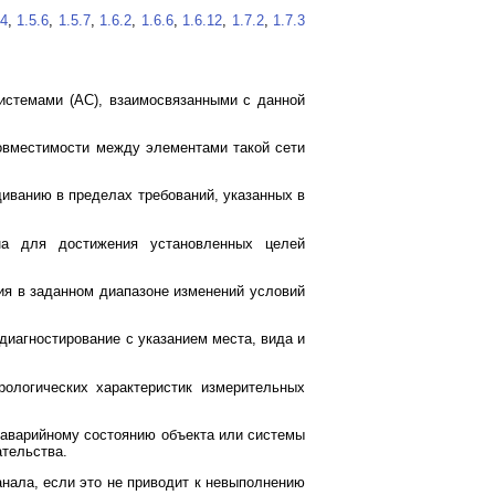
.4
,
1.5.6
,
1.5.7
,
1.6.2
,
1.6.6
,
1.6.12
,
1.7.2
,
1.7.3
истемами (АС), взаимосвязанными с данной
совместимости между элементами такой сети
щиванию в пределах требований, указанных в
на для достижения установленных целей
ия в заданном диапазоне изменений условий
иагностирование с указанием места, вида и
ологических характеристик измерительных
 аварийному состоянию объекта или системы
ательства.
нала, если это не приводит к невыполнению