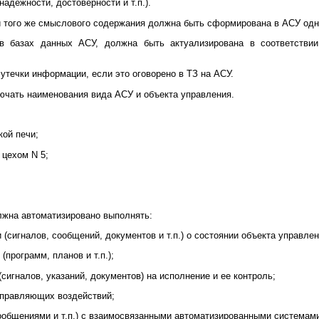
надежности, достоверности и т.п.).
и того же смыслового содержания должна быть сформирована в АСУ одно
в базах данных АСУ, должна быть актуализирована в соответстви
утечки информации, если это оговорено в ТЗ на АСУ.
ючать наименования вида АСУ и объекта управления.
кой печи;
 цехом N 5;
лжна автоматизировано выполнять:
 (сигналов, сообщений, документов и т.п.) о состоянии объекта управлен
программ, планов и т.п.);
сигналов, указаний, документов) на исполнение и ее контроль;
управляющих воздействий;
ообщениями и т.п.) с взаимосвязанными автоматизированными системам