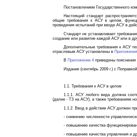
Постановлением Государственного коми
Настоящий стандарт распространяетс
общие требования к АСУ в целом, функци
проведения испытаний при вводе АСУ в дейс
Стандарт не устанавливает требовани
создание или развитие каждой АСУ или в др
Дополнительные требования к АСУ те
отраслевым АСУ установлены в
Приложения
В
Приложении 4
приведены пояснения 
Издание (сентябрь 2009 г.) с Поправкой
1.1. Требования к АСУ в целом
1.1.1. АСУ любого вида должна соот
(далее - ТЗ на АСУ), а также требованиям 
1.1.2. Ввод в действие АСУ должен п
- снижению численности управленческ
- повышению качества функционирован
- повышению качества управления и др