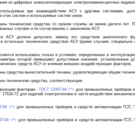
вания из цифровых знакосинтезирующих электролюминесцентных индикато
 используемые при взаимодействии АСУ с другими системами, до
 этих систем и используемых систем связи.
аны технические средства со сроком службы не менее десяти лет. 
ванных случаях и по согласованию с заказчиком АСУ.
ств АСУ должно допускать замену его средством аналогичного фун
 в остальных технических средствах АСУ (кроме случаев, специально 
скается использовать только в условиях, определенных в эксплуатацио
араметры которой превышают допустимые значения, установленные дл
нических средств АСУ от влияния внешних воздействующих факторов.
ваны средства вычислительной техники, удовлетворяющие общим технич
аны технические средства, соответствующие:
ствующим факторам -
ГОСТ 12997-84
<*>
для промышленных приборов и 
Т 17516-72 для изделий электротехники в части воздействия механиче
7-84
<*>
для промышленных приборов и средств автоматизации ГСП,
97-84
<*>
для промышленных приборов и средств автоматизации ГСП,