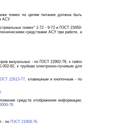
также помех по цепям питания должна быть
и АСУ.
риальных помех" 1-72 - 9-72 и ГОСТ 23450-
ехническими средствами АСУ при работе, а
оров визуальных - по ГОСТ 22902-78, к табло
.002-82, к трубкам электронно-лучевым для
ГОСТ 22613-77
, клавишным и кнопочным - по
6
.
оложение средств отображения информации,
3000-78
.
т - по
ГОСТ 21958-76
.