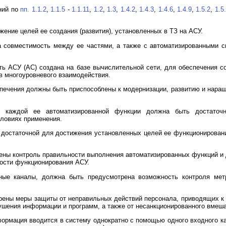
аний по
пп. 1.1.2
,
1.1.5
-
1.1.11
,
1.2
,
1.3
,
1.4.2
,
1.4.3
,
1.4.6
,
1.4.9
,
1.5.2
,
1.5
жение целей ее создания (развития), установленных в ТЗ на АСУ.
а совместимость между ее частями, а также с автоматизированными с
ть АСУ (АС) создана на базе вычислительной сети, для обеспечения 
 многоуровневого взаимодействия.
еспечения должны быть приспособлены к модернизации, развитию и нара
 каждой ее автоматизированной функции должна быть достаточ
ловиях применения.
 достаточной для достижения установленных целей ее функционирован
ены контроль правильности выполнения автоматизированных функций и д
ости функционирования АСУ.
ные каналы, должна быть предусмотрена возможность контроля метр
рены меры защиты от неправильных действий персонала, приводящих к
ушения информации и программ, а также от несанкционированного вмеш
ормация вводится в систему однократно с помощью одного входного ка