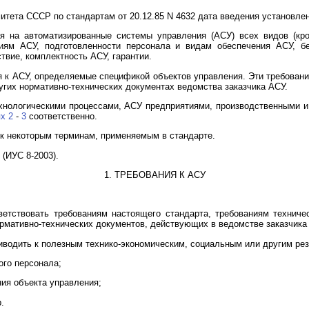
тета СССР по стандартам от 20.12.85 N 4632 дата введения установлена
я на автоматизированные системы управления (АСУ) всех видов (кр
ям АСУ, подготовленности персонала и видам обеспечения АСУ, бе
твие, комплектность АСУ, гарантии.
я к АСУ, определяемые спецификой объектов управления. Эти требован
угих нормативно-технических документах ведомства заказчика АСУ.
хнологическими процессами, АСУ предприятиями, производственными и
х 2
-
3
соответственно.
к некоторым терминам, применяемым в стандарте.
 (ИУС 8-2003).
1. ТРЕБОВАНИЯ К АСУ
ветствовать требованиям настоящего стандарта, требованиям техниче
нормативно-технических документов, действующих в ведомстве заказчика
риводить к полезным технико-экономическим, социальным или другим рез
ого персонала;
ия объекта управления;
.