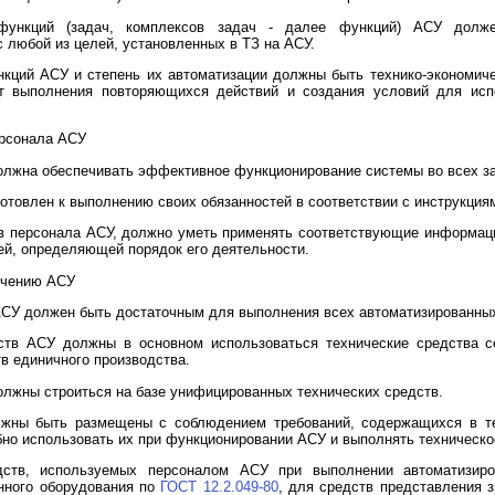
 функций (задач, комплексов задач - далее функций) АСУ долже
 любой из целей, установленных в ТЗ на АСУ.
нкций АСУ и степень их автоматизации должны быть технико-экономиче
т выполнения повторяющихся действий и создания условий для испо
ерсонала АСУ
должна обеспечивать эффективное функционирование системы во всех з
отовлен к выполнению своих обязанностей в соответствии с инструкция
тав персонала АСУ, должно уметь применять соответствующие информа
ей, определяющей порядок его деятельности.
печению АСУ
 АСУ должен быть достаточным для выполнения всех автоматизированны
дств АСУ должны в основном использоваться технические средства с
в единичного производства.
должны строиться на базе унифицированных технических средств.
лжны быть размещены с соблюдением требований, содержащихся в те
обно использовать их при функционировании АСУ и выполнять техническ
едств, используемых персоналом АСУ при выполнении автоматизиро
енного оборудования по
ГОСТ 12.2.049-80
, для средств представления 