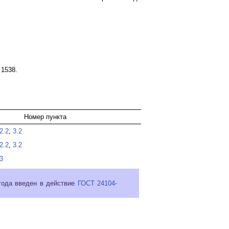
 1538.
Номер пункта
2.2
,
3.2
2.2
,
3.2
.3
 года введен в действие
ГОСТ 24104-