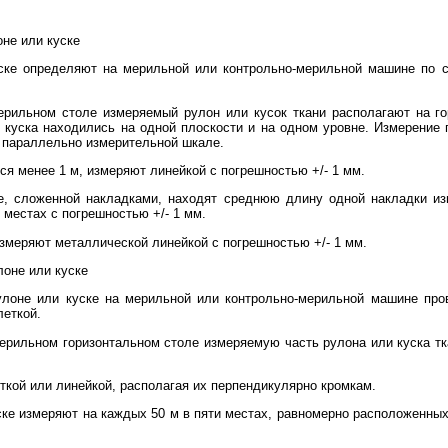
оне или куске
куске определяют на мерильной или контрольно-мерильной машине по 
ерильном столе измеряемый рулон или кусок ткани располагают на го
 куска находились на одной плоскости и на одном уровне. Измерение
е параллельно измерительной шкале.
ся менее 1 м, измеряют линейкой с погрешностью +/- 1 мм.
е, сложенной накладками, находят среднюю длину одной накладки и
и местах с погрешностью +/- 1 мм.
змеряют металлической линейкой с погрешностью +/- 1 мм.
лоне или куске
рулоне или куске на мерильной или контрольно-мерильной машине про
леткой.
мерильном горизонтальном столе измеряемую часть рулона или куска тк
кой или линейкой, располагая их перпендикулярно кромкам.
уске измеряют на каждых 50 м в пяти местах, равномерно расположенных