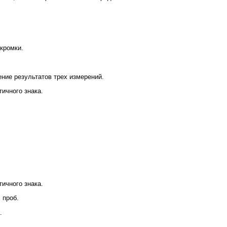
кромки.
ние результатов трех измерений.
ичного знака.
ичного знака.
 проб.
.