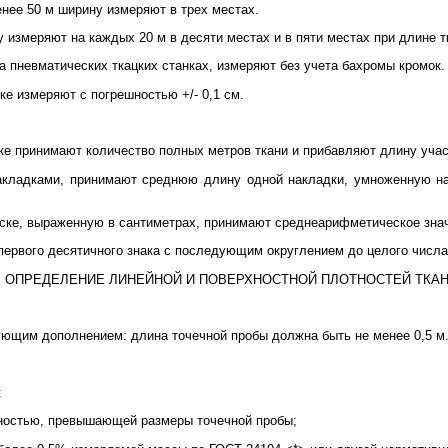
енее 50 м ширину измеряют в трех местах.
 измеряют на каждых 20 м в десяти местах и в пяти местах при длине тк
на пневматических ткацких станках, измеряют без учета бахромы кромок.
ске измеряют с погрешностью +/- 0,1 см.
уске принимают количество полных метров ткани и прибавляют длину учас
накладками, принимают среднюю длину одной накладки, умноженную на
куске, выраженную в сантиметрах, принимают среднеарифметическое зна
первого десятичного знака с последующим округлением до целого числа
. ОПРЕДЕЛЕНИЕ ЛИНЕЙНОЙ И ПОВЕРХНОСТНОЙ ПЛОТНОСТЕЙ ТКА
ющим дополнением: длина точечной пробы должна быть не менее 0,5 м
:
хностью, превышающей размеры точечной пробы;