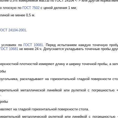
более 0,5% измеряемой массы по ГОСТ 24104 <*> или другой нормативн
ую плоскую по
ГОСТ 7502
с ценой деления 1 мм;
линой не менее 0,5 м.
ГОСТ 24104-2001
.
х условиях по
ГОСТ 10681
. Перед испытанием каждую точечную пробу
ГОСТ 10681
не менее 24 ч. Допускается укладывать точечные пробы друг
верхностной плотностей измеряют длину и ширину точечной пробы, а за
робы
угольника, раскладывают на горизонтальной гладкой поверхности сто
ерительной металлической линейкой или рулеткой с погрешностью +/
.
пробы
авляют на гладкой горизонтальной поверхности стола.
ерительной металлической рулеткой или линейкой с погрешностью +