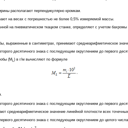
ирины располагают перпендикулярно кромкам.
вают на весах с погрешностью не более 0,5% измеряемой массы.
анной на пневматическом ткацком станке, определяют с учетом бахромы 
обы, выраженные в сантиметрах, принимают среднеарифметическое значе
торого десятичного знака с последующим округлением до первого десят
робы (M
) в г/м вычисляют по формуле
L
,
м.
торого десятичного знака с последующим округлением до первого десят
ают среднеарифметическое значение линейной плотности всех точечных
первого десятичного знака с последующим округлением до целого числа
2