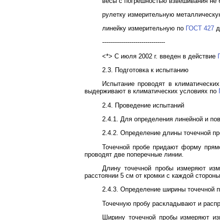
весы с погрешностью взвешивания не 
рулетку измерительную металлическ
линейку измерительную по
ГОСТ 427
д
--------------------------------
<*> С июля 2002 г. введен в действие
2.3. Подготовка к испытанию
Испытание проводят в климатически
выдерживают в климатических условиях по
2.4. Проведение испытаний
2.4.1. Для определения линейной и по
2.4.2. Определение длины точечной п
Точечной пробе придают форму прямо
проводят две поперечные линии.
Длину точечной пробы измеряют изм
расстоянии 5 см от кромки с каждой стороны
2.4.3. Определение ширины точечной 
Точечную пробу раскладывают и распр
Ширину точечной пробы измеряют изм