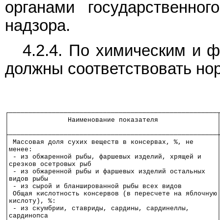
органами государственного
надзора.
4.2.4. По химическим и 
должны соответствовать нор
┌─────────────────────────────────────────────────────
│               Наименование показателя               
│                                                     
├─────────────────────────────────────────────────────
│ Массовая доля сухих веществ в консервах, %, не      
│менее:                                               
│ - из обжаренной рыбы, фаршевых изделий, хрящей и    
│срезков осетровых рыб                                
│ - из обжаренной рыбы и фаршевых изделий остальных   
│видов рыбы                                           
│ - из сырой и бланшированной рыбы всех видов         
│ Общая кислотность консервов (в пересчете на яблочную
│кислоту), %:                                         
│ - из скумбрии, ставриды, сардины, сардинеллы,       
│сардинопса                                           