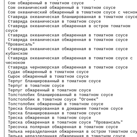
│ Сом обжаренный в томатном соусе                     
│ Сом океанический обжаренный в томатном соусе        
│ Сом океанический обжаренный в томатном соусе с чесно
│ Ставрида океаническая бланшированная в томатном соус
│ Ставрида океаническая в томатном соусе              
│ Ставрида океаническая обжаренная в остром томатном  
│соусе                                                
│ Ставрида океаническая обжаренная в томатном соусе   
│ Ставрида океаническая обжаренная в томатном соусе   
│"Провансаль"                                         
│ Ставрида океаническая обжаренная в томатном соусе   
│кубанском                                            
│ Ставрида океаническая обжаренная в томатном соусе с 
│чесноком                                             
│ Ставрида черноморская обжаренная в томатном соусе   
│ Судак обжаренный в томатном соусе                   
│ Сырок обжаренный в томатном соусе                   
│ Терпуг бланшированный в томатном соусе              
│ Терпуг в томатном соусе                             
│ Терпуг обжаренный в томатном соусе                  
│ Толстолобик бланшированный в томатном соусе         
│ Толстолобик в томатном соусе "Огонек"               
│ Толстолобик обжаренный в томатном соусе             
│ Треска бланшированная в домашнем томатном соусе     
│ Треска бланшированная в томатном соусе              
│ Треска обжаренная в томатном соусе                  
│ Треска обжаренная в томатном соусе "Провансаль"     
│ Тресочка полярная обжаренная в томатном соусе       
│ Тюлька неразделанная обжаренная в остром томатном со
│ Тюлька неразделанная обжаренная в томатном соусе    