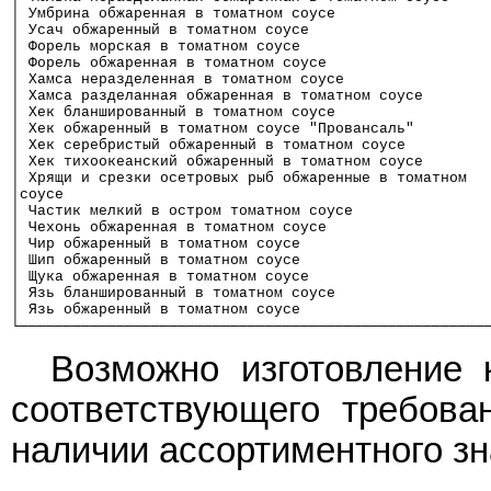
│ Умбрина обжаренная в томатном соусе                 
│ Усач обжаренный в томатном соусе                    
│ Форель морская в томатном соусе                     
│ Форель обжаренная в томатном соусе                  
│ Хамса неразделенная в томатном соусе                
│ Хамса разделанная обжаренная в томатном соусе       
│ Хек бланшированный в томатном соусе                 
│ Хек обжаренный в томатном соусе "Провансаль"        
│ Хек серебристый обжаренный в томатном соусе         
│ Хек тихоокеанский обжаренный в томатном соусе       
│ Хрящи и срезки осетровых рыб обжаренные в томатном  
│соусе                                                
│ Частик мелкий в остром томатном соусе               
│ Чехонь обжаренная в томатном соусе                  
│ Чир обжаренный в томатном соусе                     
│ Шип обжаренный в томатном соусе                     
│ Щука обжаренная в томатном соусе                    
│ Язь бланшированный в томатном соусе                 
│ Язь обжаренный в томатном соусе                     
└─────────────────────────────────────────────────────
Возможно изготовление к
соответствующего требова
наличии ассортиментного зн