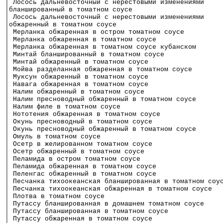
│ Лосось дальневосточный с нерестовыми изменениями    
│бланшированный в томатном соусе                      
│ Лосось дальневосточный с нерестовыми изменениями    
│обжаренный в томатном соусе                          
│ Мерланка обжаренная в остром томатном соусе         
│ Мерланка обжаренная в томатном соусе                
│ Мерланка обжаренная в томатном соусе кубанском      
│ Минтай бланшированный в томатном соусе              
│ Минтай обжаренный в томатном соусе                  
│ Мойва разделанная обжаренная в томатном соусе       
│ Муксун обжаренный в томатном соусе                  
│ Навага обжаренная в томатном соусе                  
│ Налим обжаренный в томатном соусе                   
│ Налим пресноводный обжаренный в томатном соусе      
│ Налим филе в томатном соусе                         
│ Нототения обжаренная в томатном соусе               
│ Окунь пресноводный в томатном соусе                 
│ Окунь пресноводный обжаренный в томатном соусе      
│ Омуль в томатном соусе                              
│ Осетр в желированном томатном соусе                 
│ Осетр обжаренный в томатном соусе                   
│ Пеламида в остром томатном соусе                    
│ Пеламида обжаренная в томатном соусе                
│ Пеленгас обжаренный в томатном соусе                
│ Песчанка тихоокеанская бланшированная в томатном соу
│ Песчанка тихоокеанская обжаренная в томатном соусе  
│ Плотва в томатном соусе                             
│ Путассу бланшированная в домашнем томатном соусе    
│ Путассу бланшированная в томатном соусе             
│ Путассу обжаренная в томатном соусе                 