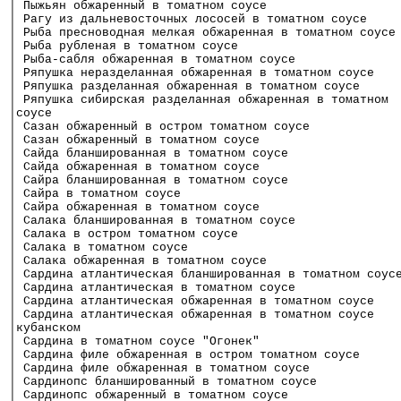
│ Пыжьян обжаренный в томатном соусе                  
│ Рагу из дальневосточных лососей в томатном соусе    
│ Рыба пресноводная мелкая обжаренная в томатном соусе
│ Рыба рубленая в томатном соусе                      
│ Рыба-сабля обжаренная в томатном соусе              
│ Ряпушка неразделанная обжаренная в томатном соусе   
│ Ряпушка разделанная обжаренная в томатном соусе     
│ Ряпушка сибирская разделанная обжаренная в томатном 
│соусе                                                
│ Сазан обжаренный в остром томатном соусе            
│ Сазан обжаренный в томатном соусе                   
│ Сайда бланшированная в томатном соусе               
│ Сайда обжаренная в томатном соусе                   
│ Сайра бланшированная в томатном соусе               
│ Сайра в томатном соусе                              
│ Сайра обжаренная в томатном соусе                   
│ Салака бланшированная в томатном соусе              
│ Салака в остром томатном соусе                      
│ Салака в томатном соусе                             
│ Салака обжаренная в томатном соусе                  
│ Сардина атлантическая бланшированная в томатном соус
│ Сардина атлантическая в томатном соусе              
│ Сардина атлантическая обжаренная в томатном соусе   
│ Сардина атлантическая обжаренная в томатном соусе   
│кубанском                                            
│ Сардина в томатном соусе "Огонек"                   
│ Сардина филе обжаренная в остром томатном соусе     
│ Сардина филе обжаренная в томатном соусе            
│ Сардинопс бланшированный в томатном соусе           
│ Сардинопс обжаренный в томатном соусе               