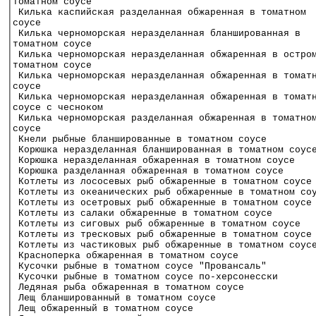
│томатном соусе                                       
│ Килька каспийская разделанная обжаренная в томатном 
│соусе                                                
│ Килька черноморская неразделанная бланшированная в  
│томатном соусе                                       
│ Килька черноморская неразделанная обжаренная в остро
│томатном соусе                                       
│ Килька черноморская неразделанная обжаренная в томат
│соусе                                                
│ Килька черноморская неразделанная обжаренная в томат
│соусе с чесноком                                     
│ Килька черноморская разделанная обжаренная в томатно
│соусе                                                
│ Кнели рыбные бланшированные в томатном соусе        
│ Корюшка неразделанная бланшированная в томатном соус
│ Корюшка неразделанная обжаренная в томатном соусе   
│ Корюшка разделанная обжаренная в томатном соусе     
│ Котлеты из лососевых рыб обжаренные в томатном соусе
│ Котлеты из океанических рыб обжаренные в томатном со
│ Котлеты из осетровых рыб обжаренные в томатном соусе
│ Котлеты из салаки обжаренные в томатном соусе       
│ Котлеты из сиговых рыб обжаренные в томатном соусе  
│ Котлеты из тресковых рыб обжаренные в томатном соусе
│ Котлеты из частиковых рыб обжаренные в томатном соус
│ Красноперка обжаренная в томатном соусе             
│ Кусочки рыбные в томатном соусе "Провансаль"        
│ Кусочки рыбные в томатном соусе по-херсонесски      
│ Ледяная рыба обжаренная в томатном соусе            
│ Лещ бланшированный в томатном соусе                 
│ Лещ обжаренный в томатном соусе                     