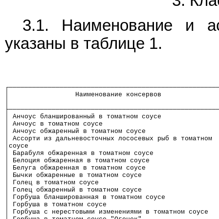
3. Кл
3.1. Наименование и а
указаны в таблице 1.
┌─────────────────────────────────────────────────────
│                 Наименование консервов              
│                                                     
├─────────────────────────────────────────────────────
│ Анчоус бланшированный в томатном соусе              
│ Анчоус в томатном соусе                             
│ Анчоус обжаренный в томатном соусе                  
│ Ассорти из дальневосточных лососевых рыб в томатном 
│соусе                                                
│ Барабуля обжаренная в томатном соусе                
│ Белоция обжаренная в томатном соусе                 
│ Белуга обжаренная в томатном соусе                  
│ Бычки обжаренные в томатном соусе                   
│ Голец в томатном соусе                              
│ Голец обжаренный в томатном соусе                   
│ Горбуша бланшированная в томатном соусе             
│ Горбуша в томатном соусе                            
│ Горбуша с нерестовыми изменениями в томатном соусе  