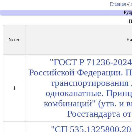
Главная
//
Руб
[
№ п/п
На
"ГОСТ Р 71236-2024
Российской Федерации. П
транспортирования 
1
одноканатные. Принц
комбинаций" (утв. и 
Росстандарта от
"СП 535.1325800.20