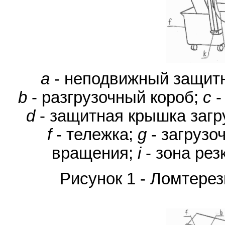
a
- неподвижный защитн
b
- разгрузочный короб;
c
-
d
- защитная крышка загр
f
- тележка;
g
- загрузо
вращения;
i
- зона рез
Рисунок 1 - Ломтере