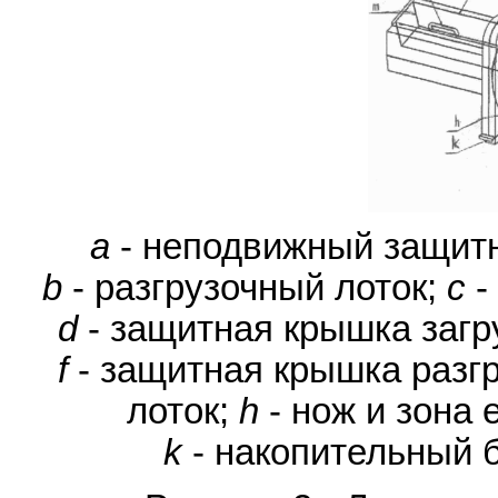
a
- неподвижный защитн
b
- разгрузочный лоток;
c
-
d
- защитная крышка загр
f
- защитная крышка разгр
лоток;
h
- нож и зона 
k
- накопительный 