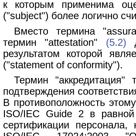
к которым применима оцен
("subject") более логично сч
Вместо термина "assura
термин "attestation"
(5.2)
д
результатом которой являе
("statement of conformity").
Термин "аккредитация" 
подтверждения соответствия
В противоположность этому
ISO/IEC Guide 2 в равно
сертификации персонала, 