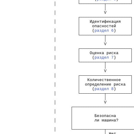
 │         └──────────┬──────────┘
                      │           
 │                    V           
           ┌─────────────────────┐
 │         │    Идентификация    │
           │     опасностей      │
 │         │     (
раздел 6
)      │
           └──────────┬──────────┘
 │                    │           
                      V           
 │         ┌─────────────────────┐
           │    Оценка риска     │
 │         │     (
раздел 7
)      │
           └──────────┬──────────┘
 │                    │           
                      V           
 │         ┌─────────────────────┐
           │   Количественное    │
 │         │  определение риска  │
           │     (
раздел 8
)      │
 │         └──────────┬──────────┘
                      │           
 │                    V           
        ┌─────────────────────────
 │      │                         
        │         Безопасна       
 │      │         ли машина?      
        │                         
 │      └─────────────┬───────────
                      │ Нет       