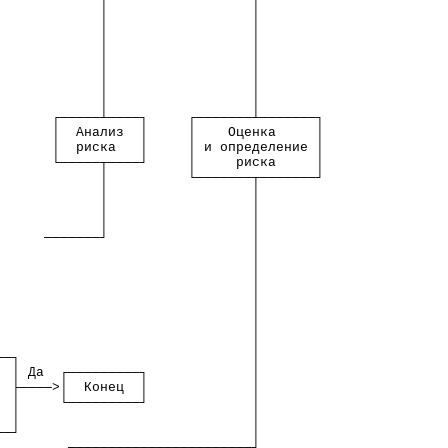
             │                  │
             │                  │
             │                  │
             │                  │
             │                  │
             │                  │
             │                  │
       ┌─────┴────┐     ┌───────┴───────┐
       │  Анализ  │     │    Оценка     │
       │  риска   │     │ и определение │
       └─────┬────┘     │     риска     │
             │          └───────┬───────┘
             │                  │
             │                  │
             │                  │
      ───────┘                  │
                                │
                                │
                                │
                                │
                                │
                                │
                                │
──┐                             │
  │ Да  ┌─────────┐             │
  ├────>│  Конец  │             │
  │     └─────────┘             │
  │                             │
──┘                             │
         ───────────────────────┘