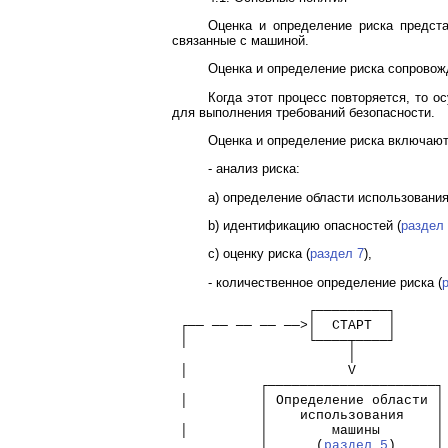
Оценка и определение риска предст
связанные с машиной.
Оценка и определение риска сопровож
Когда этот процесс повторяется, то 
для выполнения требований безопасности.
Оценка и определение риска включаю
- анализ риска:
a) определение области использовани
b) идентификацию опасностей (
раздел
c) оценку риска (
раздел 7
),
- количественное определение риска (
                 ┌─────────┐
 ┌── ── ── ── ──>│  СТАРТ  │
 │               └────┬────┘
                      │           
 │                    V           
           ┌─────────────────────┐
 │         │ Определение области │
           │    использования    │
 │         │        машины       │
           │      (
раздел 5
)     │