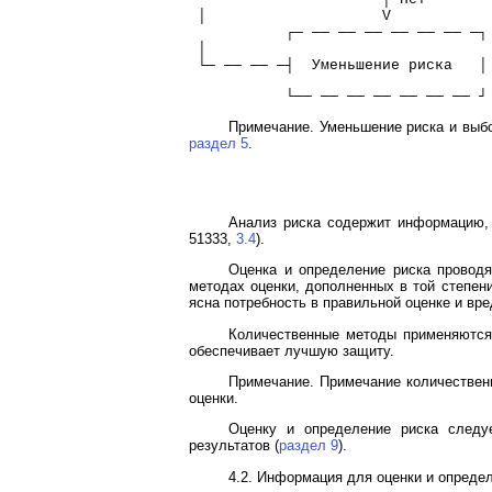
 │                    V
           ┌─ ── ── ── ── ── ── ─┐
 │
 └─ ── ── ─┤  Уменьшение риска   │
           └── ── ── ── ── ── ── ┘
Примечание. Уменьшение риска и выбо
раздел 5
.
Анализ риска содержит информацию, 
51333,
3.4
).
Оценка и определение риска провод
методах оценки, дополненных в той степен
ясна потребность в правильной оценке и вр
Количественные методы применяются 
обеспечивает лучшую защиту.
Примечание. Примечание количествен
оценки.
Оценку и определение риска следу
результатов (
раздел 9
).
4.2. Информация для оценки и опреде