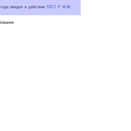
 года введен в действие
ГОСТ Р МЭК
бования