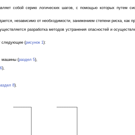
авляет собой серию логических шагов, с помощью которых путем сис
дается, независимо от необходимости, занижением степени риска, как п
осуществляется разработка методов устранения опасностей и осуществл
т следующее (
рисунок 1
):
я машины (
раздел 5
),
 6
),
раздел 8
).
      ───────┐          ────────┐
             │                  │
             │                  │
             │                  │
             │                  │
             │                  │
             │                  │