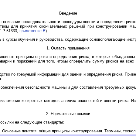
Введение
 описание последовательности процедуры оценки и определения риско
ством для принятия окончательных решений при конструировании маш
Т Р 51333,
приложение B
).
ь в курсы обучения и руководства, содержащие основополагающие инст
1. Область применения
новные принципы оценки и определения риска, в которых объединены 
аварий и поражений для того, чтобы определить сумму рисков на все
дство по требуемой информации для оценки и определения риска. Прив
а.
 обеспечения безопасности машины и для составления требуемых доку
изложение конкретных методов анализа опасностей и оценки риска. И
2. Нормативные ссылки
 ссылки на следующие стандарты:
. Основные понятия, общие принципы конструирования. Термины, технол