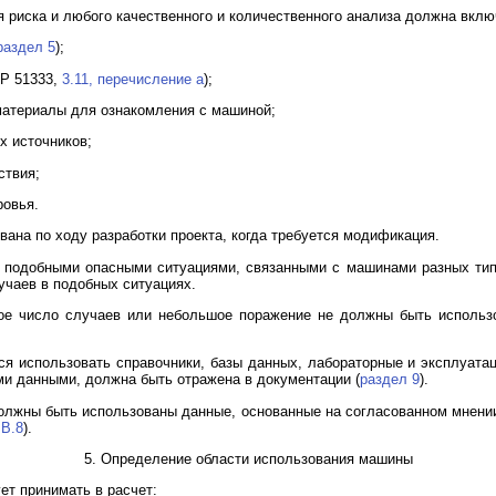
 риска и любого качественного и количественного анализа должна вкл
раздел 5
);
 Р 51333,
3.11, перечисление a
);
 материалы для ознакомления с машиной;
х источников;
ствия;
ровья.
ана по ходу разработки проекта, когда требуется модификация.
 подобными опасными ситуациями, связанными с машинами разных тип
учаев в подобных ситуациях.
ое число случаев или небольшое поражение не должны быть использ
ся использовать справочники, базы данных, лабораторные и эксплуатац
ми данными, должна быть отражена в документации (
раздел 9
).
олжны быть использованы данные, основанные на согласованном мнении
-
B.8
).
5. Определение области использования машины
ет принимать в расчет: