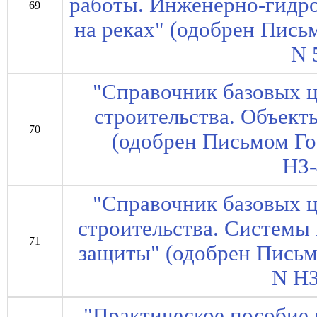
работы. Инженерно-гидр
69
на реках" (одобрен Пись
N 
"Справочник базовых ц
строительства. Объек
70
(одобрен Письмом Го
НЗ-
"Справочник базовых ц
строительства. Системы
71
защиты" (одобрен Письм
N НЗ
"Практическое пособие