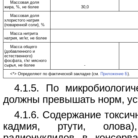
Массовая доля
жира, %, не более
30,0
Массовая доля
хлористого натрия
(поваренной соли), %
Масса нитрита
натрия, мг/кг, не более
Масса общего
(добавленного и
естественного)
фосфата, г/кг мясного
сырья, не более
-
<*> Определяют по фактической закладке (см.
Приложение Б
).
4.1.5. По микробиологи
должны превышать норм, у
4.1.6. Содержание токси
кадмия, ртути, олова)
радионуклидов в консерв