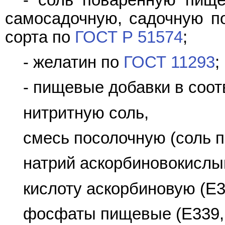
самосадочную, садочную по
сорта по
ГОСТ Р 51574
;
- желатин по
ГОСТ 11293
;
- пищевые добавки в соот
нитритную соль,
смесь посолочную (соль п
натрий аскорбиновокислый
кислоту аскорбиновую (E3
фосфаты пищевые (E339, 