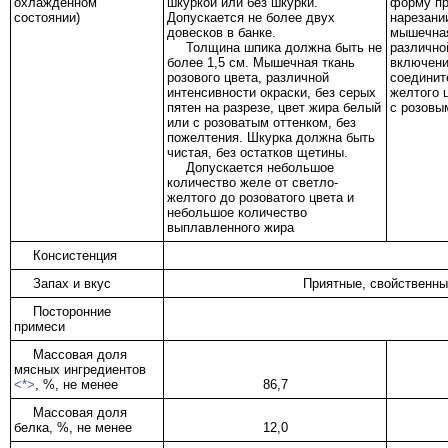
охлажденном
шкуркой или без шкурки.
форму пр
состоянии)
Допускается не более двух
нарезани
довесков в банке.
мышечная
Толщина шпика должна быть не
различно
более 1,5 см. Мышечная ткань
включени
розового цвета, различной
соединит
интенсивности окраски, без серых
желтого 
пятен на разрезе, цвет жира белый
с розовы
или с розоватым оттенком, без
пожелтения. Шкурка должна быть
чистая, без остатков щетины.
Допускается небольшое
количество желе от светло-
желтого до розоватого цвета и
небольшое количество
выплавленного жира
Консистенция
Запах и вкус
Приятные, свойственные
Посторонние
примеси
Массовая доля
мясных ингредиентов
<*>
, %, не менее
86,7
Массовая доля
белка, %, не менее
12,0