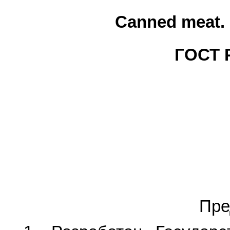
Canned meat. 
ГОСТ Р
Пре