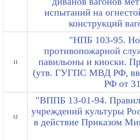
диванов вагонов ме
испытаний на огнест
конструкций ваг
"НПБ 103-95. Н
противопожарной слу
павильоны и киоски. П
11
(утв. ГУГПС МВД РФ, в
РФ от 31
"ВППБ 13-01-94. Правил
учреждений культуры Ро
12
в действие Приказом Ми