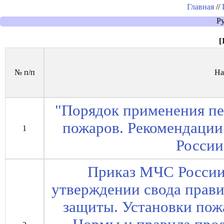
Главная
//
Р
[
№ п/п
На
"Порядок применения пе
пожаров. Рекомендаци
1
России
Приказ МЧС России 
утверждении свода прав
защиты. Установки пож