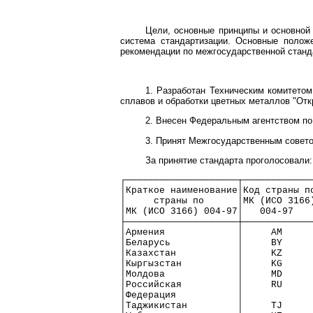
Цели, основные принципы и основной
система стандартизации. Основные поло
рекомендации по межгосударственной станда
1. Разработан Техническим комитетом
сплавов и обработки цветных металлов "Отк
2. Внесен Федеральным агентством по
3. Принят Межгосударственным советом
За принятие стандарта проголосовали:
┌────────────────────┬────────────
│Краткое наименование│Код страны п
│     страны по      │МК (ИСО 3166
│МК (ИСО 3166) 004-97│   004-97   
├────────────────────┼────────────
│Армения             │     AM     
│Беларусь            │     BY     
│Казахстан           │     KZ     
│Кыргызстан          │     KG     
│Молдова             │     MD     
│Российская          │     RU     
│Федерация           │            
│Таджикистан         │     TJ     