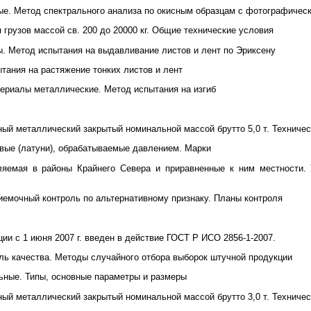
ые. Метод спектрального анализа по окисным образцам с фотографическ
 грузов массой св. 200 до 20000 кг. Общие технические условия
. Метод испытания на выдавливание листов и лент по Эриксену
тания на растяжение тонких листов и лент
ериалы металлические. Метод испытания на изгиб
ный металлический закрытый номинальной массой брутто 5,0 т. Техниче
вые (латуни), обрабатываемые давлением. Марки
ляемая в районы Крайнего Севера и приравненные к ним местности. У
иемочный контроль по альтернативному признаку. Планы контроля
ии с 1 июня 2007 г. введен в действие ГОСТ Р ИСО 2856-1-2007.
оль качества. Методы случайного отбора выборок штучной продукции
ьные. Типы, основные параметры и размеры
ный металлический закрытый номинальной массой брутто 3,0 т. Техниче