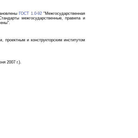
тановлены
ГОСТ 1.0-92
"Межгосударственная
Стандарты межгосударственные, правила и
ены".
м, проектным и конструкторским институтом
я 2007 г.).