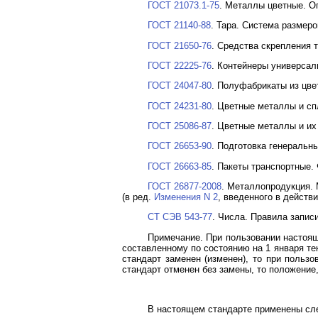
ГОСТ 21073.1-75
. Металлы цветные. О
ГОСТ 21140-88
. Тара. Система размеро
ГОСТ 21650-76
. Средства скрепления 
ГОСТ 22225-76
. Контейнеры универсаль
ГОСТ 24047-80
. Полуфабрикаты из цве
ГОСТ 24231-80
. Цветные металлы и сп
ГОСТ 25086-87
. Цветные металлы и их
ГОСТ 26653-90
. Подготовка генеральн
ГОСТ 26663-85
. Пакеты транспортные.
ГОСТ 26877-2008
. Металлопродукция.
(в ред.
Изменения N 2
, введенного в действи
СТ СЭВ 543-77
. Числа. Правила записи
Примечание. При пользовании настоящ
составленному по состоянию на 1 января т
стандарт заменен (изменен), то при поль
стандарт отменен без замены, то положение,
В настоящем стандарте применены с