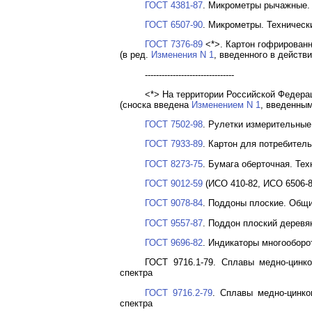
ГОСТ 4381-87
. Микрометры рычажные.
ГОСТ 6507-90
. Микрометры. Техническ
ГОСТ 7376-89
<*>. Картон гофрирован
(в ред.
Изменения N 1
, введенного в действи
--------------------------------
<*> На территории Российской Федерац
(сноска введена
Изменением N 1
, введенным
ГОСТ 7502-98
. Рулетки измерительные
ГОСТ 7933-89
. Картон для потребител
ГОСТ 8273-75
. Бумага оберточная. Те
ГОСТ 9012-59
(ИСО 410-82, ИСО 6506-
ГОСТ 9078-84
. Поддоны плоские. Общи
ГОСТ 9557-87
. Поддон плоский деревя
ГОСТ 9696-82
. Индикаторы многооборо
ГОСТ 9716.1-79. Сплавы медно-цинк
спектра
ГОСТ 9716.2-79
. Сплавы медно-цинко
спектра