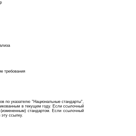
р
ализа
ие требования
ов по указателю "Национальные стандарты",
ликованным в текущем году. Если ссылочный
 (измененным) стандартом. Если ссылочный
 эту ссылку.