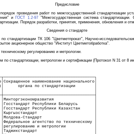
Предисловие
 порядок проведения работ по межгосударственной стандартизации ус
жения" и
ГОСТ 1.2-97
"Межгосударственная система стандартизации. 
ртизации. Порядок разработки, принятия, применения, обновления и отм
Сведения о стандарте
 по стандартизации ТК 106 "Цветметпрокат", Научно-исследовательски
рытое акционерное общество "Институт Цветметобработка".
 техническому регулированию и метрологии.
 по стандартизации, метрологии и сертификации (Протокол N 31 от 8 июн
─┬──────────────────────────────────────┐
о│Сокращенное наименование национального│
)│      органа по стандартизации        │
 │                                      │
─┼──────────────────────────────────────┤
 │Минторгэкономразвития                 │
 │Госстандарт Республики Беларусь       │
 │Госстандарт Республики Казахстан      │
 │Кыргызстандарт                        │
 │Молдова-Стандарт                      │
 │Федеральное агентство по техническому │
 │регулированию и метрологии            │
 │Таджикстандарт                        │