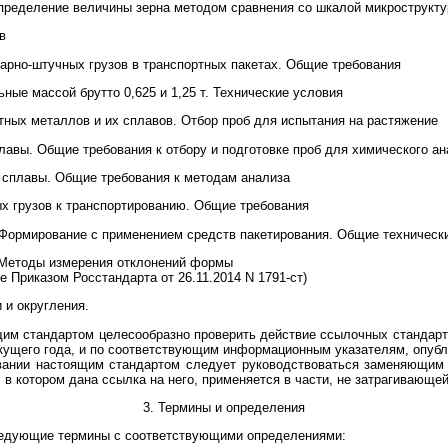
пределение величины зерна методом сравнения со шкалой микрострукту
в
тарно-штучных грузов в транспортных пакетах. Общие требования
ные массой брутто 0,625 и 1,25 т. Технические условия
тных металлов и их сплавов. Отбор проб для испытания на растяжение
лавы. Общие требования к отбору и подготовке проб для химического ан
 сплавы. Общие требования к методам анализа
ых грузов к транспортированию. Общие требования
 Формирование с применением средств пакетирования. Общие техническ
 Методы измерения отклонений формы
е Приказом Росстандарта от 26.11.2014 N 1791-ст)
 и округления.
им стандартом целесообразно проверить действие ссылочных стандарт
екущего года, и по соответствующим информационным указателям, опуб
зовании настоящим стандартом следует руководствоваться заменяющим
 в котором дана ссылка на него, применяется в части, не затрагивающей
3. Термины и определения
ледующие термины с соответствующими определениями: