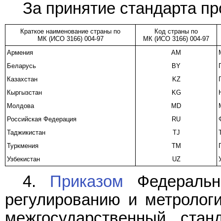
За принятие стандарта пр
Краткое наименование страны по
Код страны по
МК (ИСО 3166) 004-97
МК (ИСО 3166) 004-97
Армения
AM
Беларусь
BY
Казахстан
KZ
Кыргызстан
KG
Молдова
MD
Российская Федерация
RU
Таджикистан
TJ
Туркмения
TM
Узбекистан
UZ
4.
Приказом
Федерально
регулированию и метрологи
межгосударственный ста