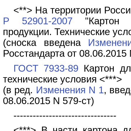
<**> На территории Росс
Р 52901-2007
"Картон г
продукции. Технические усл
(сноска введена
Изменен
Росстандарта от 08.06.2015 
ГОСТ 7933-89
Картон дл
технические условия <***>
(в ред.
Изменения N 1
, вве
08.06.2015 N 579-ст)
--------------------------------
<***> В части картона д