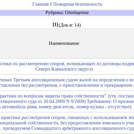
Главная
//
Пожарная безопасность
Рубрика: Обобщение
[1]
(Док-в: 14)
Наименование
ктики по рассмотрению споров, возникающих из договора подр
Северо-Кавказского округа)
нных Третьим апелляционным судом жалоб на определения о в
оставлении без рассмотрения, о приостановлении и прекращении 
актики по вопросам защиты права собственности" (утв. поста
лляционного суда от 20.04.2009 N 9/2009) Требование: О призна
 автомобиль рама, номер двигателя,, номер кузова - отсутствует.
практики рассмотрения споров, связанных с использованием зем
ниципальной собственности, без предоставления земельного уча
в. президиумом Семнадцатого арбитражного апелляционного суда