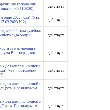
нарушения требований
действует
сдикции 30.11.2020)
годие 2022 года" (Утв.
действует
7.03.2023 N 2)
одие 2022 года судебная
онного суда общей
действует
ности за нарушения в
диума Волгоградского
действует
ных дел апелляционной и
да" (утв. протоколом
действует
2)
ных дел апелляционной и
да" (утв. Президиумом
действует
ных дел апелляционной и
да" (утв. Президиумом
действует