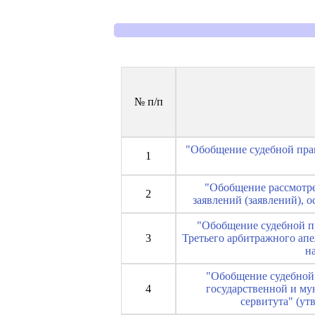
№ п/п
"Обобщение судебной пра
1
"Обобщение рассмотре
2
заявлений (заявлений), 
"Обобщение судебной пр
3
Третьего арбитражного апе
на
"Обобщение судебной 
4
государственной и му
сервитута" (ут