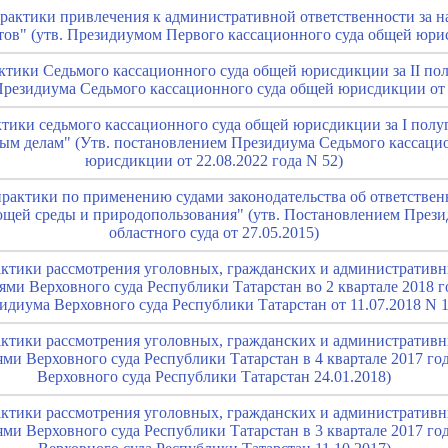
рактики привлечения к административной ответственности за 
тов" (утв. Президиумом Первого кассационного суда общей юри
тики Седьмого кассационного суда общей юрисдикции за II полу
резидиума Седьмого кассационного суда общей юрисдикции от 1
ики седьмого кассационного суда общей юрисдикции за I полуг
ным делам" (Утв. постановлением Президиума Седьмого кассаци
юрисдикции от 22.08.2022 года N 52)
рактики по применению судами законодательства об ответствен
щей среды и природопользования" (утв. Постановлением Прези
областного суда от 27.05.2015)
актики рассмотрения уголовных, гражданских и административ
ми Верховного суда Республики Татарстан во 2 квартале 2018 го
идиума Верховного суда Республики Татарстан от 11.07.2018 N 1
актики рассмотрения уголовных, гражданских и административ
ми Верховного суда Республики Татарстан в 4 квартале 2017 го
Верховного суда Республики Татарстан 24.01.2018)
актики рассмотрения уголовных, гражданских и административ
ми Верховного суда Республики Татарстан в 3 квартале 2017 го