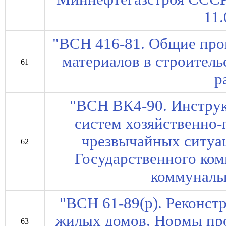
11.
"ВСН 416-81. Общие про
материалов в строитель
61
р
"ВСН ВК4-90. Инструк
систем хозяйственно-
чрезвычайных ситуац
62
Государственного ко
коммуналь
"ВСН 61-89(р). Реконст
жилых домов. Нормы про
63