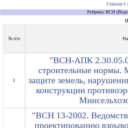
Главная
//
Рубрика: ВСН (Ведо
[
№ п/п
На
"ВСН-АПК 2.30.05.
строительные нормы. 
защите земель, нарушенн
1
конструкции противоэр
Минсельхозо
"ВСН 13-2002. Ведомст
проектированию взрыв