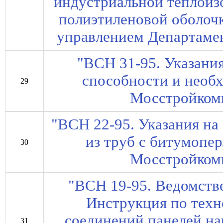
индустриальной теплоиз
полиэтиленовой оболочк
управлением Департамен
"ВСН 31-95. Указани
способности и необх
29
Мосстройкоми
"ВСН 22-95. Указания на
из труб с битумопер
30
Мосстройкоми
"ВСН 19-95. Ведомств
Инструкция по техн
соединений панелей н
31