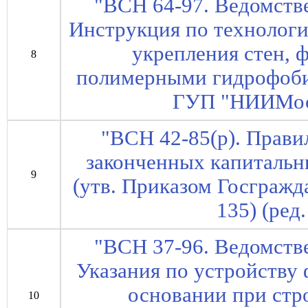
"ВСН 64-97. Ведомств
Инструкция по технологи
укрепления стен, 
8
полимерными гидрофоби
ГУП "НИИМосс
"ВСН 42-85(р). Прави
законченных капиталь
9
(утв. Приказом Госгражд
135) (ред.
"ВСН 37-96. Ведомств
Указания по устройству
основании при стр
10