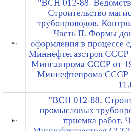
"ВСН 012-88. Ведомст
Строительство маги
трубопроводов. Контрол
Часть II. Формы до
оформления в процессе с
59
Миннефтегазстроя СССР о
Мингазпрома СССР от 19
Миннефтепрома СССР от
11.
"ВСН 012-88. Строи
промысловых трубопро
приемка работ. Ч
60
Миннефтегазстроя СССР о