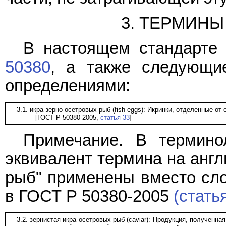
3. ТЕРМИН
В настоящем стандарте
50380
, а также следующи
определениями:
3.1. икра-зерно осетровых рыб (fish eggs): Икринки, отделенные от
[ГОСТ Р 50380-2005,
статья 33
]
Примечание. В термино
эквивалент термина на англ
рыб" применены вместо сло
в ГОСТ Р 50380-2005
(стать
3.2. зернистая икра осетровых рыб (caviar): Продукция, полученн