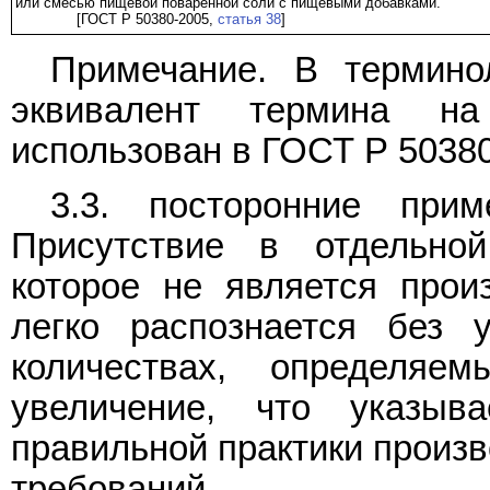
или смесью пищевой поваренной соли с пищевыми добавками.
[ГОСТ Р 50380-2005,
статья 38
]
Примечание. В термино
эквивалент термина на
использован в ГОСТ Р 5038
3.3. посторонние приме
Присутствие в отдельной
которое не является про
легко распознается без 
количествах, определя
увеличение, что указыв
правильной практики произв
требований.