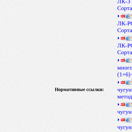
ЛК-3 
Сорт
ЛК-РО
Сорт
ЛК-РО
Сорт
много
(1+6)
чугун
Нормативные ссылки:
метод
чугун
чугун