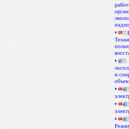
работ
орган
эколо
надзо
Техни
полно
восст
экспл
и соо
объек
элект
элект
Режи