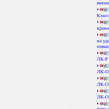
внеш
Класс
крано
на уд
повы
ЛК-Р 
ЛК-О 
ЛК-О 
ЛК-О 