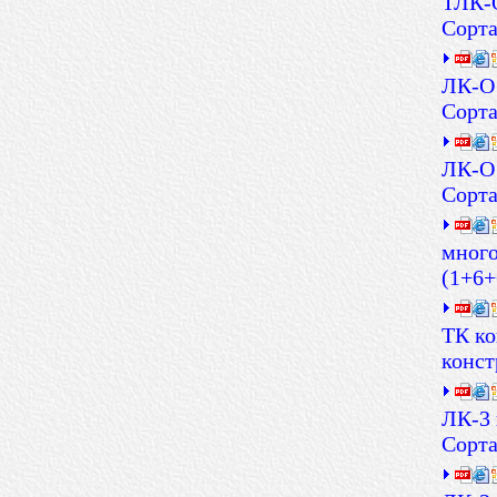
ТЛК-О
Сорт
ЛК-О 
Сорт
ЛК-О 
Сорт
много
(1+6+
ТК ко
конст
ЛК-3 
Сорт