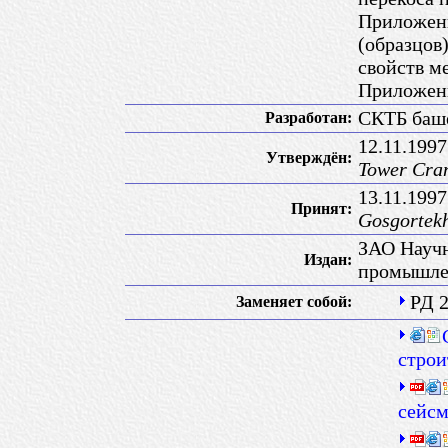
Приложени
(образцов
свойств м
Приложени
СКТБ баше
Разработан:
12.11.199
Утверждён:
Tower Cran
13.11.199
Принят:
Gosgortek
ЗАО Научн
Издан:
промышле
РД 2
Заменяет собой:
строи
сейсм