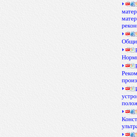
матер
матер
рекон
Общие
Нормы
Реком
произ
устро
поло
Конст
ультр