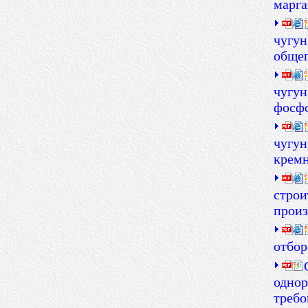
марга
чугун
общег
чугун
фосф
чугун
крем
строи
произ
отбор
однор
требо