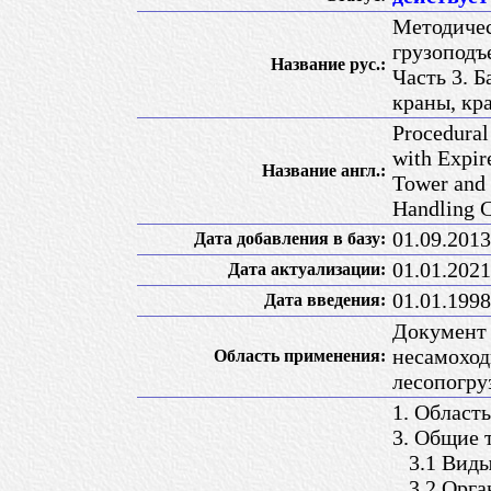
Методичес
грузоподъ
Название рус.:
Часть 3. 
краны, кр
Procedural
with Expir
Название англ.:
Tower and 
Handling 
01.09.2013
Дата добавления в базу:
01.01.2021
Дата актуализации:
01.01.1998
Дата введения:
Документ 
несамоход
Область применения:
лесопогру
1. Област
3. Общие 
3.1 Виды 
3.2 Орган