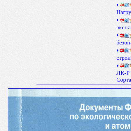
Нагру
экспл
безоп
строи
ЛК-Р 
Сорт