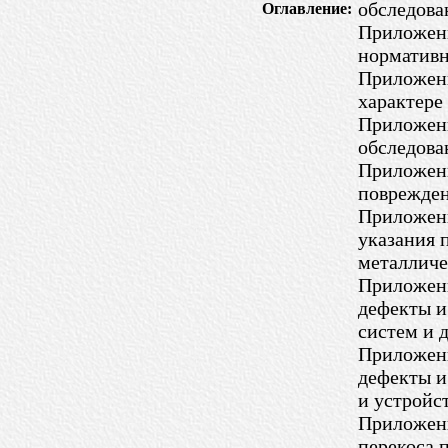
обследова
Оглавление:
Приложени
норматив
Приложени
характере
Приложени
обследова
Приложени
поврежден
Приложени
указания 
металличе
Приложени
дефекты и
систем и 
Приложени
дефекты и
и устройс
Приложени
перекоса 