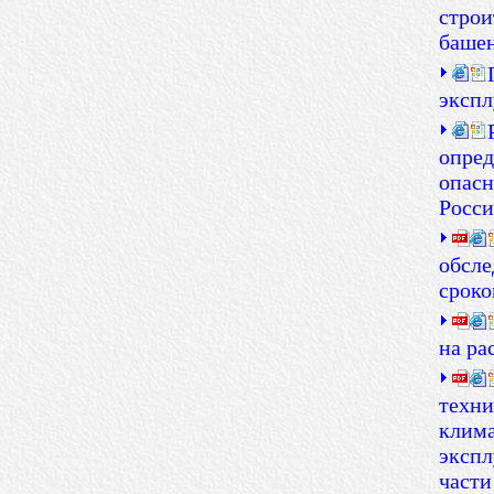
строи
баше
экспл
опред
опасн
Росс
обсле
сроко
на ра
техни
клима
экспл
части