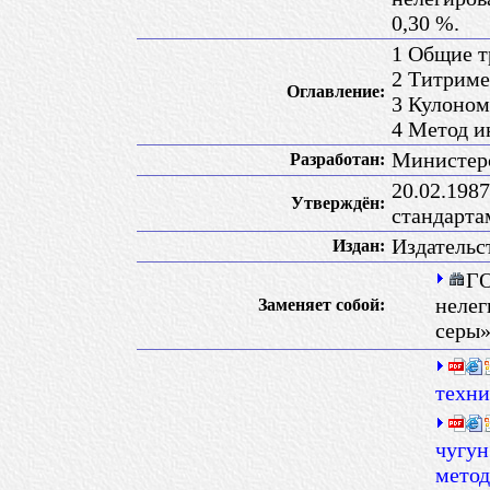
0,30 %.
1 Общие т
2 Титриме
Оглавление:
3 Кулоном
4 Метод и
Министер
Разработан:
20.02.198
Утверждён:
стандарт
Издательс
Издан:
ГО
нелег
Заменяет собой:
серы
техни
чугун
метод