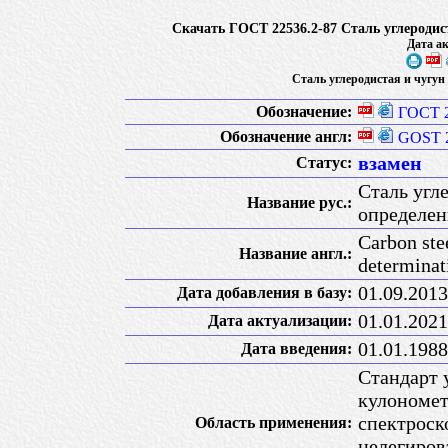
Скачать ГОСТ 22536.2-87 Сталь углеродис
Дата ак
Сталь углеродистая и чугун
Обозначение:
ГОСТ 2
Обозначение англ:
GOST 2
взамен
Статус:
Сталь угл
Название рус.:
определен
Carbon ste
Название англ.:
determinat
01.09.2013
Дата добавления в базу:
01.01.2021
Дата актуализации:
01.01.1988
Дата введения:
Стандарт 
кулономет
спектроск
Область применения:
нелегиров