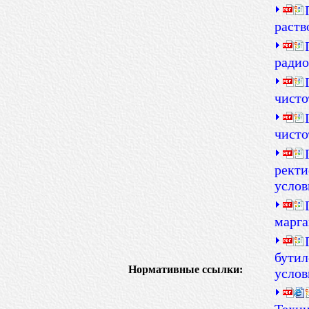
раств
радио
чисто
чисто
ректи
услов
марга
бутил
Нормативные ссылки:
услов