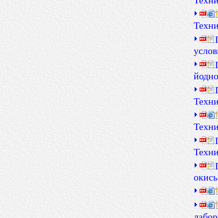
Техни
Техни
услов
йодно
Техни
Техни
Техни
окись
лабор