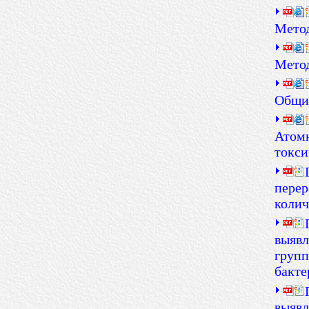
Метод
Метод
Общие
Атомн
токси
перер
колич
выявл
груп
бакте
выявл