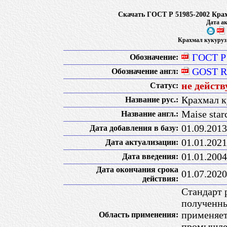
Скачать ГОСТ Р 51985-2002 Кра
Дата ак
Крахмал кукуруз
ГОСТ Р
Обозначение:
GOST R
Обозначение англ:
не действ
Статус:
Крахмал к
Название рус.:
Maise star
Название англ.:
01.09.2013
Дата добавления в базу:
01.01.2021
Дата актуализации:
01.01.2004
Дата введения:
Дата окончания срока
01.07.2020
действия:
Стандарт 
полученны
применяет
Область применения:
промышлен