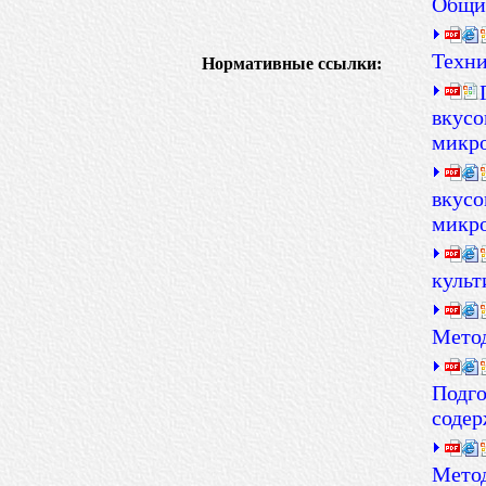
Общие
Техни
Нормативные ссылки:
вкусо
микро
вкусо
микро
культ
Метод
Подго
содер
Мето