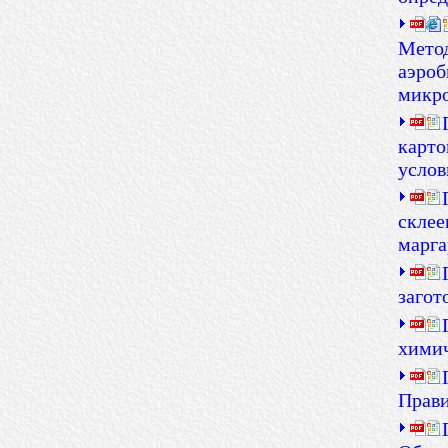
Метод
аэроб
микр
карто
услов
склее
марга
загот
химич
Прави