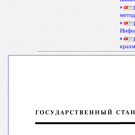
метод
Инфор
крахм