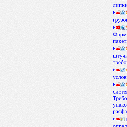
липки
грузо
Форми
пакет
штучн
требо
услов
систе
Требо
упако
расфа
опред