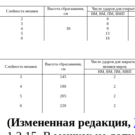
Высота сбрасывания,
Число ударов для откры
Слойность
мешков
см
НМ, ВМ, ПМ, ВМП
2
6
3
8
4
30
9
5
13
6
16
Число ударов для закрыт
Высота сбрасывания,
Слойность
мешков
мешков марок
см
НМ, ВМ, ПМ, МВП
3
145
2
4
190
2
5
205
2
6
220
2
(Измененная редакция,