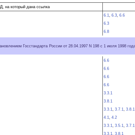
Д, на который дана ссылка
6.1
,
6.3
,
6.6
6.3
6.8
ановлением Госстандарта России от 28.04.1997 N 198 с 1 июля 1998 год
6.6
6.6
6.6
6.6
3.3.1
3.8.1
3.3.1
,
3.7.1
,
3.8.1
4.1
,
4.2
3.3.1
,
3.5.1
,
3.7.1
3.3.1
,
3.8.1