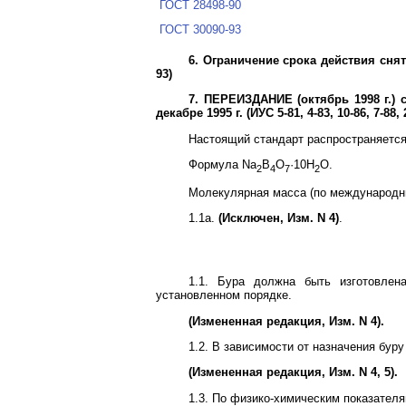
ГОСТ 28498-90
ГОСТ 30090-93
6. Ограничение срока действия снят
93)
7. ПЕРЕИЗДАНИЕ (октябрь 1998 г.) с 
декабре 1995 г. (ИУС 5-81, 4-83, 10-86, 7-88, 
Настоящий стандарт распространяется 
Формула Na
B
O
·10H
O.
2
4
7
2
Молекулярная масса (по международны
1.1а.
(Исключен, Изм. N 4)
.
1.1. Бура должна быть изготовлен
установленном порядке.
(Измененная редакция, Изм. N 4).
1.2. В зависимости от назначения бу
(Измененная редакция, Изм. N 4, 5).
1.3. По физико-химическим показателя