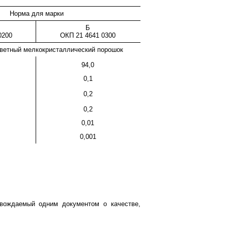
Норма для марки
Б
0200
ОКП 21 4641 0300
ветный мелкокристаллический порошок
94,0
0,1
0,2
0,2
0,01
0,001
овождаемый одним документом о качестве,