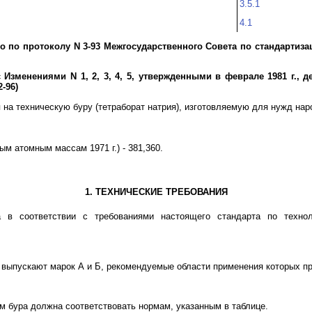
3.5.1
4.1
о по протоколу N 3-93 Межгосударственного Совета по стандартиза
Изменениями N 1, 2, 3, 4, 5, утвержденными в феврале 1981 г., дека
2-96)
на техническую буру (тетраборат натрия), изготовляемую для нужд нар
м атомным массам 1971 г.) - 381,360.
1. ТЕХНИЧЕСКИЕ ТРЕБОВАНИЯ
а в соответствии с требованиями настоящего стандарта по технол
ру выпускают марок А и Б, рекомендуемые области применения которых 
м бура должна соответствовать нормам, указанным в таблице.