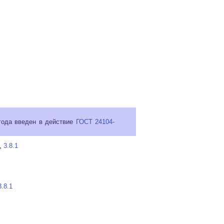
 года введен в действие
ГОСТ 24104-
,
3.8.1
3.8.1