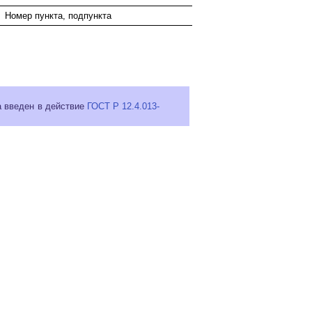
Номер пункта, подпункта
а введен в действие
ГОСТ Р 12.4.013-