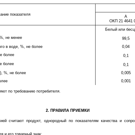
ание показателя
А
ОКП 21 4641 
Белый или бесц
%, не менее
99,5
го в воде, %, не более
0,04
не более
0,1
не более
0,1
, %, не более
0,005
олее
0,001
ляют по требованию потребителя.
2. ПРАВИЛА ПРИЕМКИ
тией считают продукт, однородный по показателям качества и сопр
я и его товарный знак;