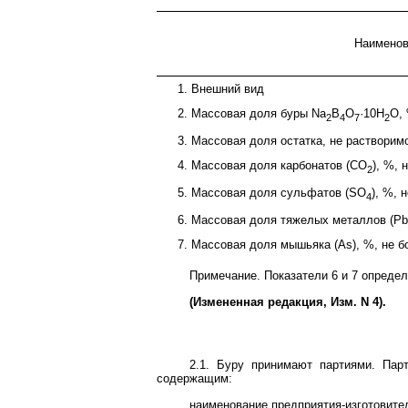
Наименов
1. Внешний вид
2. Массовая доля буры Na
B
O
·10H
O, 
2
4
7
2
3. Массовая доля остатка, не растворимо
4. Массовая доля карбонатов (CO
), %, 
2
5. Массовая доля сульфатов (SO
), %, 
4
6. Массовая доля тяжелых металлов (Pb)
7. Массовая доля мышьяка (As), %, не б
Примечание. Показатели 6 и 7 опреде
(Измененная редакция, Изм. N 4).
2.1. Буру принимают партиями. Пар
содержащим:
наименование предприятия-изготовител