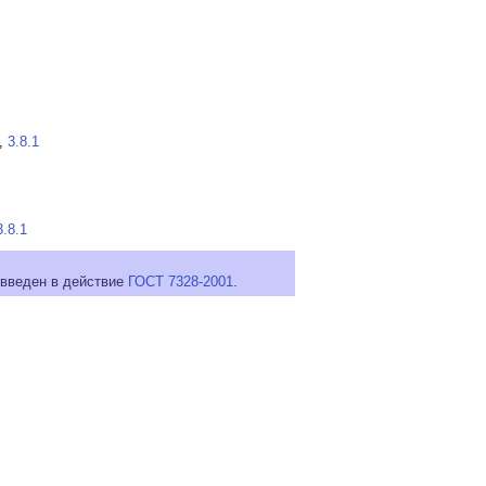
,
3.8.1
3.8.1
а введен в действие
ГОСТ 7328-2001
.