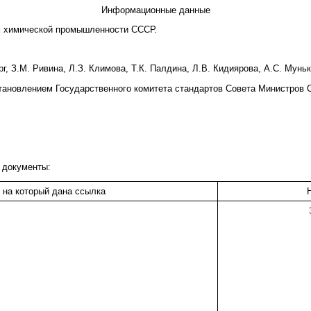
Информационные данные
м химической промышленности СССР.
ерг, З.М. Ривина, Л.З. Климова, Т.К. Палдина, Л.В. Кидиярова, А.С. Мунь
тановлением Государственного комитета стандартов Совета Министров С
 документы:
 на который дана ссылка