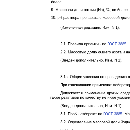
более
9. Массовая доля натрия (Na), %, не более
10. pH раствора препарата с массовой дол
(Измененная редакция, Изм. N 1).
2.1. Правила приемки - по
ГОСТ 3885
.
2.2. Массовую долю общего азота и на
(Введен дополнительно, Изм. N 1).
3.1а. Общие указания по проведению а
При взвешивании применяют лаборатор
Допускается применение других средс
также реактивов по качеству не ниже указа
(Введен дополнительно, Изм. N 1).
3.1. Пробы отбирают по
ГОСТ 3885
. Ма
3.2. Определение массовой доли йодн