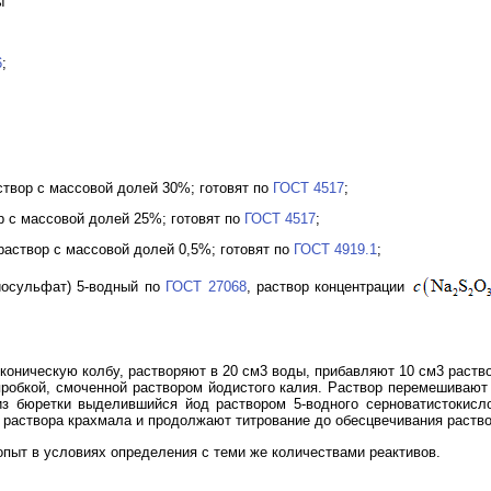
ы
6
;
раствор с массовой долей 30%; готовят по
ГОСТ 4517
;
ор с массовой долей 25%; готовят по
ГОСТ 4517
;
 раствор с массовой долей 0,5%; готовят по
ГОСТ 4919.1
;
тиосульфат) 5-водный по
ГОСТ 27068
, раствор концентрации
коническую колбу, растворяют в 20 см3 воды, прибавляют 10 см3 раство
пробкой, смоченной раствором йодистого калия. Раствор перемешивают 
з бюретки выделившийся йод раствором 5-водного серноватистокисло
 раствора крахмала и продолжают титрование до обесцвечивания раство
пыт в условиях определения с теми же количествами реактивов.