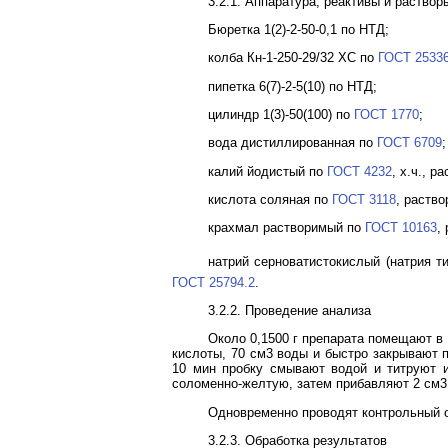
3.2.1. Аппаратура, реактивы и раствор
Бюретка 1(2)-2-50-0,1 по НТД;
колба Кн-1-250-29/32 ХС по
ГОСТ 2533
пипетка 6(7)-2-5(10) по НТД;
цилиндр 1(3)-50(100) по
ГОСТ 1770
;
вода дистиллированная по
ГОСТ 6709
;
калий йодистый по
ГОСТ 4232
, х.ч., 
кислота соляная по
ГОСТ 3118
, раств
крахмал растворимый по
ГОСТ 10163
,
натрий серноватистокислый (натрия 
ГОСТ 25794.2
.
3.2.2. Проведение анализа
Около 0,1500 г препарата помещают в 
кислоты, 70 см3 воды и быстро закрывают 
10 мин пробку смывают водой и титруют и
соломенно-желтую, затем прибавляют 2 см3
Одновременно проводят контрольный о
3.2.3. Обработка результатов