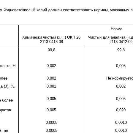
м йодноватокислый калий должен соответствовать нормам, указанным в 
Норма
Химически чистый (х.ч.) ОКП 26
Чистый для анализа (ч.д
2113 0413 08
2113 0412 09
99,8
99,8
ществ, %,
0,002
0,005
олее
0,002
Не нормирует
а (J), %,
0,001
0,002
0,005
0,005
е более
оратов
0,005
0,020
0,0005
0,0010
%, не
0,0005
0,0010