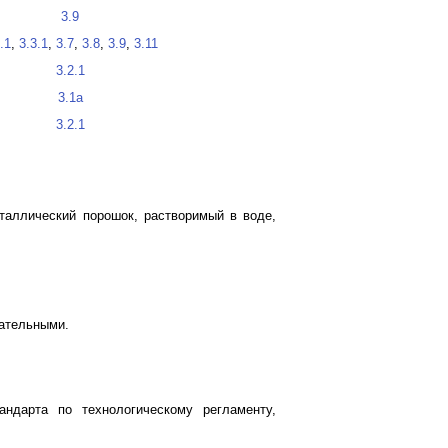
3.9
.1
,
3.3.1
,
3.7
,
3.8
,
3.9
,
3.11
3.2.1
3.1а
3.2.1
таллический порошок, растворимый в воде,
зательными.
андарта по технологическому регламенту,