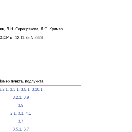
кин, Л.Н. Серебрякова, Л.С. Кример.
ССР от 12.11.75 N 2828.
Номер пункта, подпункта
3.2.1
,
3.3.1
,
3.5.1
,
3.10.1
3.2.1
,
3.9
3.9
2.1
,
3.1
,
4.1
3.7
3.5.1
,
3.7