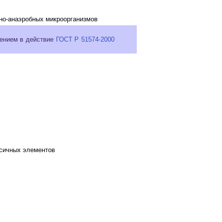
но-анаэробных микроорганизмов
дением в действие
ГОСТ Р 51574-2000
ксичных элементов