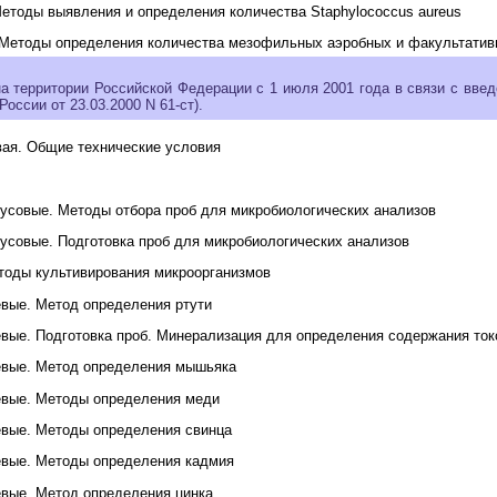
тоды выявления и определения количества Staphylococcus aureus
Методы определения количества мезофильных аэробных и факультатив
на территории Российской Федерации с 1 июля 2001 года в связи с вве
оссии от 23.03.2000 N 61-ст).
вая. Общие технические условия
усовые. Методы отбора проб для микробиологических анализов
усовые. Подготовка проб для микробиологических анализов
оды культивирования микроорганизмов
вые. Метод определения ртути
вые. Подготовка проб. Минерализация для определения содержания то
вые. Метод определения мышьяка
вые. Методы определения меди
вые. Методы определения свинца
вые. Методы определения кадмия
вые. Метод определения цинка