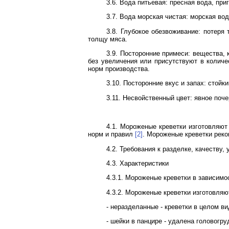
3.6. Вода питьевая: пресная вода, п
3.7. Вода морская чистая: морская во
3.8. Глубокое обезвоживание: потеря
толщу мяса.
3.9. Посторонние примеси: вещества,
без увеличения или присутствуют в колич
норм производства.
3.10. Посторонние вкус и запах: стойк
3.11. Несвойственный цвет: явное поч
4.1. Мороженые креветки изготовляют
норм и правил
[2]
. Мороженые креветки реко
4.2. Требования к разделке, качеству,
4.3. Характеристики
4.3.1. Мороженые креветки в зависим
4.3.2. Мороженые креветки изготовля
- неразделанные - креветки в целом ви
- шейки в панцире - удалена головогру