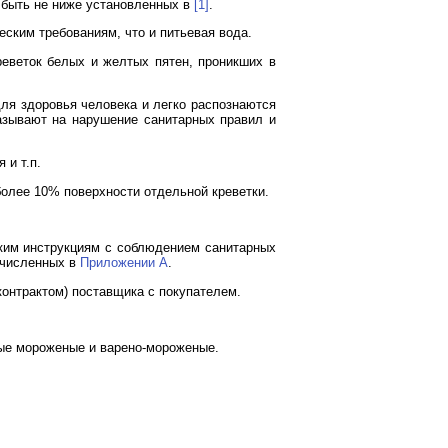
ы быть не ниже установленных в
[1]
.
еским требованиям, что и питьевая вода.
креветок белых и желтых пятен, проникших в
для здоровья человека и легко распознаются
азывают на нарушение санитарных правил и
 и т.п.
 более 10% поверхности отдельной креветки.
ским инструкциям с соблюдением санитарных
ечисленных в
Приложении А
.
(контрактом) поставщика с покупателем.
ные мороженые и варено-мороженые.