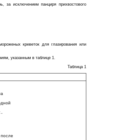
рь, за исключением панциря прихвостового
 мороженых креветок для глазирования или
иям, указанным в таблице 1.
Таблица 1
      
.     
на    
      
одной 
      
к.    
      
      
      
      
 после