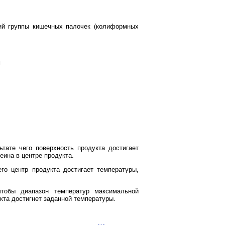
ий группы кишечных палочек (колиформных
м
ьтате чего поверхность продукта достигает
еина в центре продукта.
его центр продукта достигает температуры,
чтобы диапазон температур максимальной
кта достигнет заданной температуры.