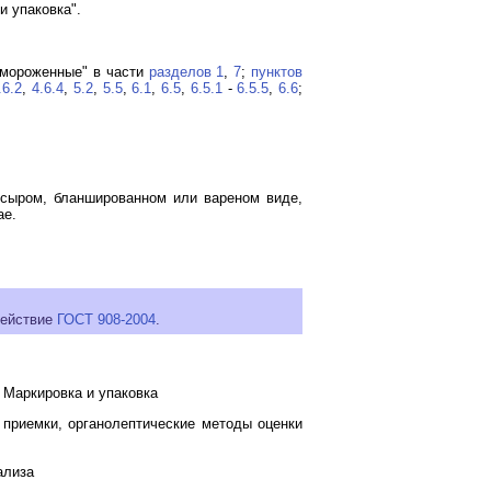
и упаковка".
амороженные" в части
разделов 1
,
7
;
пунктов
.6.2
,
4.6.4
,
5.2
,
5.5
,
6.1
,
6.5
,
6.5.1
-
6.5.5
,
6.6
;
 сыром, бланшированном или вареном виде,
ae.
действие
ГОСТ 908-2004
.
 Маркировка и упаковка
приемки, органолептические методы оценки
ализа