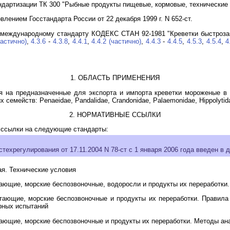
ндартизации ТК 300 "Рыбные продукты пищевые, кормовые, технические 
влением Госстандарта России от 22 декабря 1999 г. N 652-ст.
т международному стандарту КОДЕКС СТАН 92-1981 "Креветки быстроз
частично)
,
4.3.6
-
4.3.8
,
4.4.1
,
4.4.2 (частично)
,
4.4.3
-
4.4.5
,
4.5.3
,
4.5.4
,
4
1. ОБЛАСТЬ ПРИМЕНЕНИЯ
я на предназначенные для экспорта и импорта креветки мороженые в
емейств: Penaeidae, Pandalidae, Crandonidae, Palaemonidae, Hippolytid
2. НОРМАТИВНЫЕ ССЫЛКИ
 ссылки на следующие стандарты:
техрегулирования от 17.11.2004 N 78-ст с 1 января 2006 года введен в 
я. Технические условия
ющие, морские беспозвоночные, водоросли и продукты их переработки.
ающие, морские беспозвоночные и продукты их переработки. Правила 
рных испытаний
ающие, морские беспозвоночные и продукты их переработки. Методы ан