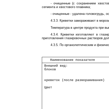
- очищенные (с сохранением хвостов
сегмента и хвостового плавника;
- очищенные - удалена головогрудь, ос
4.3.3. Креветки замораживают в мороз
Температура в центре продукта при вы
4.3.4. Креветки изготовляют в глаз
приготовления глазировочных растворов дол
4.3.5. По органолептическим и физиче
    Наименование показателя     
 Внешний вид:                   
 блоков                         
 креветок (после размораживания)
 Цвет                           