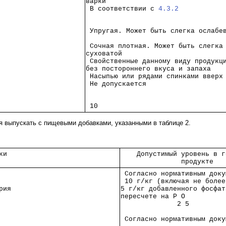
варки                             
 В соответствии с 
4.3.2
 Упругая. Может быть слегка ослабе
 Сочная плотная. Может быть слегка
суховатой                         
 Свойственные данному виду продукц
без постороннего вкуса и запаха   
 Насыпью или рядами спинками вверх
 Не допускается                   
 10                               
я выпускать с пищевыми добавками, указанными в таблице 2.
ки 
    Допустимый уровень в г
               продукте   
   
 Согласно нормативным доку
   
 10 г/кг (включая не более
рия
5 г/кг добавленного фосфат
   
пересчете на P O          
   
              2 5         
   
 Согласно нормативным доку
   