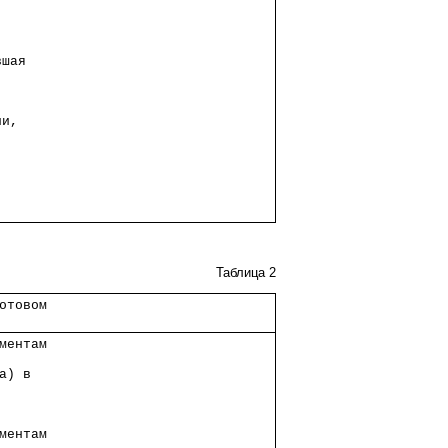
      
вшая  
      
      
ии,   
      
      
      
      
Таблица 2
отовом   
         
ментам   
         
а) в     
         
         
ментам   