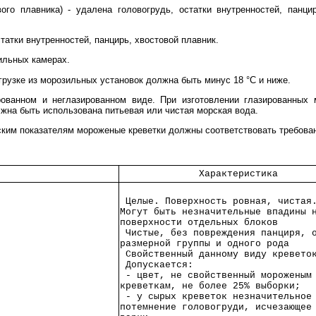
ого плавника) - удалена головогрудь, остатки внутренностей, панци
татки внутренностей, панцирь, хвостовой плавник.
ильных камерах.
грузке из морозильных установок должна быть минус 18 °C и ниже.
ированном и неглазированном виде. При изготовлении глазированных
жна быть использована питьевая или чистая морская вода.
ским показателям мороженые креветки должны соответствовать требован
              Характеристика      
 Целые. Поверхность ровная, чистая
Могут быть незначительные впадины 
поверхности отдельных блоков      
 Чистые, без повреждения панциря, 
размерной группы и одного рода    
 Свойственный данному виду кревето
 Допускается:                     
 - цвет, не свойственный мороженым
креветкам, не более 25% выборки;  
 - у сырых креветок незначительное
потемнение головогруди, исчезающее