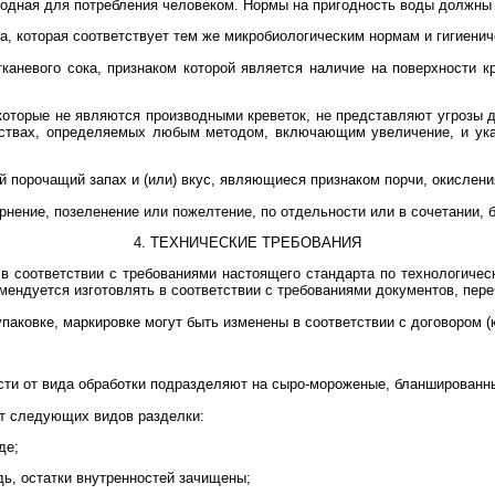
ригодная для потребления человеком. Нормы на пригодность воды должн
да, которая соответствует тем же микробиологическим нормам и гигиенич
 тканевого сока, признаком которой является наличие на поверхности 
 которые не являются производными креветок, не представляют угрозы 
ествах, определяемых любым методом, включающим увеличение, и ук
ий порочащий запах и (или) вкус, являющиеся признаком порчи, окисления
ернение, позеленение или пожелтение, по отдельности или в сочетании,
4. ТЕХНИЧЕСКИЕ ТРЕБОВАНИЯ
 в соответствии с требованиями настоящего стандарта по технологиче
мендуется изготовлять в соответствии с требованиями документов, пер
 упаковке, маркировке могут быть изменены в соответствии с договором 
ости от вида обработки подразделяют на сыро-мороженые, бланширован
ют следующих видов разделки:
де;
дь, остатки внутренностей зачищены;