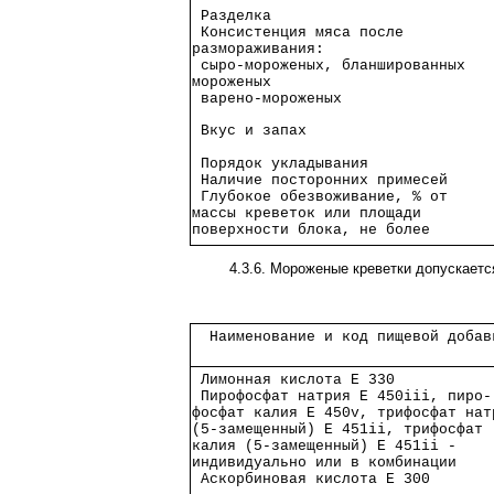
 Разделка                       
 Консистенция мяса после        
размораживания:                 
 сыро-мороженых, бланшированных 
мороженых                       
 варено-мороженых               
 Вкус и запах                   
 Порядок укладывания            
 Наличие посторонних примесей   
 Глубокое обезвоживание, % от   
массы креветок или площади      
поверхности блока, не более     
4.3.6. Мороженые креветки допускаетс
  Наименование и код пищевой добав
 Лимонная кислота E 330           
 Пирофосфат натрия E 450iii, пиро-
фосфат калия E 450v, трифосфат нат
(5-замещенный) E 451ii, трифосфат 
калия (5-замещенный) E 451ii -    
индивидуально или в комбинации    
 Аскорбиновая кислота E 300       