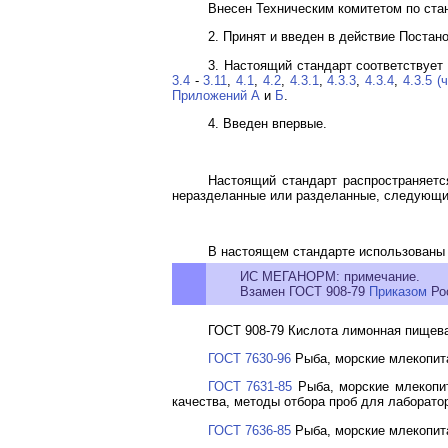
Внесен Техническим комитетом по ста
2. Принят и введен в действие Постано
3. Настоящий стандарт соответствуе
3.4
-
3.11
,
4.1
,
4.2
,
4.3.1
,
4.3.3
,
4.3.4
,
4.3.5 (
Приложений А
и
Б
.
4. Введен впервые.
Настоящий стандарт распространяетс
неразделанные или разделанные, следующих с
В настоящем стандарте использованы
ИС МЕГАНОРМ: примечание.
Взамен ГОСТ 908-79
Приказом
Рос
ГОСТ 908-79 Кислота лимонная пищева
ГОСТ 7630-96
Рыба, морские млекопита
ГОСТ 7631-85
Рыба, морские млекопит
качества, методы отбора проб для лаборато
ГОСТ 7636-85
Рыба, морские млекопит