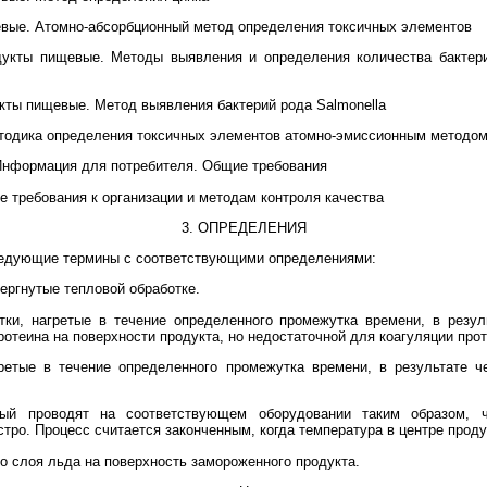
вые. Атомно-абсорбционный метод определения токсичных элементов
укты пищевые. Методы выявления и определения количества бактер
ты пищевые. Метод выявления бактерий рода Salmonella
одика определения токсичных элементов атомно-эмиссионным методо
нформация для потребителя. Общие требования
 требования к организации и методам контроля качества
3. ОПРЕДЕЛЕНИЯ
ледующие термины с соответствующими определениями:
вергнутые тепловой обработке.
тки, нагретые в течение определенного промежутка времени, в резул
отеина на поверхности продукта, но недостаточной для коагуляции прот
гретые в течение определенного промежутка времени, в результате ч
орый проводят на соответствующем оборудовании таким образом, 
стро. Процесс считается законченным, когда температура в центре проду
го слоя льда на поверхность замороженного продукта.