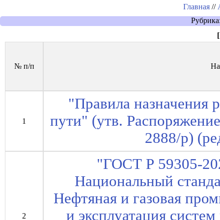
Главная
//
Рубрика
[
№ п/п
На
"Правила назначения 
пути" (утв. Распоряжени
1
2888/р) (ре
"ГОСТ Р 59305-20
Национальный станда
Нефтяная и газовая про
и эксплуатация систем
2