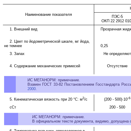
Наименование показателя
ПЭС-5
ОКП 22 2912 01
1. Внешний вид
Прозрачная жидк
2. Цвет по йодометрической шкале, мг йода,
не темнее
0,25
3. Запах
Не определяют
4. Содержание механических примесей
Отсутствие
ИС МЕГАНОРМ: примечание.
Взамен ГОСТ 33-82 Постановлением Госстандарта России
2000
.
2
-6
5. Кинематическая вязкость при 20 °C: м
/с
(200 - 500)·10
сСт
200 - 500
ИС МЕГАНОРМ: примечание.
В официальном тексте документа, видимо, допущена оп
6. Температура вспышки, определяемая в