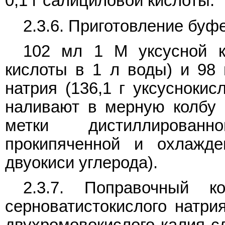
0,1 г салициловой кислоты.
2.3.6. Приготовление буф
102 мл 1 М уксусной к
кислоты в 1 л воды) и 98 
натрия (136,1 г уксуснокис
наливают в мерную колбу 
метки дистиллированн
прокипяченной и охлажд
двуокиси углерода).
2.3.7. Поправочный к
серноватистокислого натри