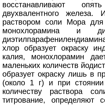
восстанавливают опя
двухвалентного железа. 
раствором соли Мора для 
монохлорамина и ди
диэтилпарафенилендиамин
хлор образует окраску инд
калия, монохлорамин дае
маленьких количеств йодисто
образует окраску лишь в п
(около 1 г) и при стояни
количеству раствора со
титрование, определяют с