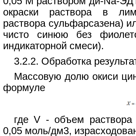
0,05 М раствором ди-Na-ЭД
окраски раствора в лим
раствора сульфарсазена) ил
чисто синюю без фиолето
индикаторной смеси).
3.2.2. Обработка результа
Массовую долю окиси цин
формуле
где V - объем раствора
0,05 моль/дм3, израсходова