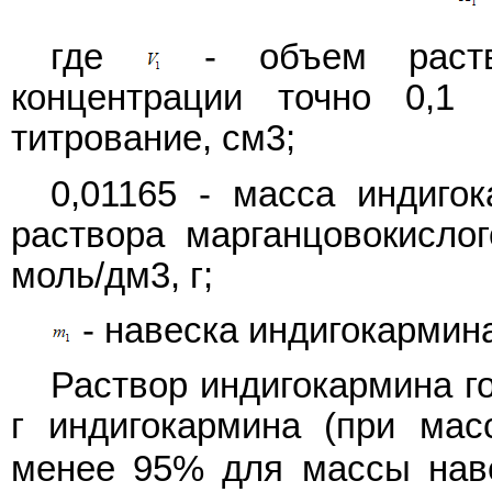
где
- объем раство
концентрации точно 0,1 
титрование, см3;
0,01165 - масса индиго
раствора марганцовокислог
моль/дм3, г;
- навеска индигокармина,
Раствор индигокармина г
г индигокармина (при мас
менее 95% для массы нав