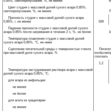
0,85%, светопропускания, %, не менее
5
Цвет студня с массовой долей сухого агара 0,85%,
светопропускания, %, не менее
7
Прочность студня с массовой долей сухого агара
0,85%, г, не менее
500
Падение прочности студня с массовой долей сухого
агара 0,85% после нагревания в течение 2 ч, %, не более
1
Температура плавления студня с массовой долей
сухого агара 0,85%, °C, не ниже
Сцепление питательной среды с поверхностью стекла
Питател
при массовой доле сухого агара, %
колбы-мат
сползать
1,2
Температура застудневания раствора агара с массовой
долей сухого агара 0,85%, °C,
для агара из анфельции:
не менее
не более
для агата из грацилярии:
не менее