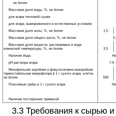
не более
Массовая доля воды, %, не более:
для агара тепловой сушки
для агара, вымороженного в естественных условиях
Массовая доля золы, %, не более
1,5
Массовая доля общего азота, %, не более
0
Массовая доля веществ, растворимых в воде
комнатной температуры, %, не более
3,5
Наличие йода
Не
pH раствора агара
7,0 
Мезофильная аэробная и факультативно-анаэробная
термостабильная микрофлора в 1 г сухого агара, клеток,
не более
500
Плесневые грибы в 1 г сухого агара
Не
Наличие посторонних примесей
3.3 Требования к сырью 