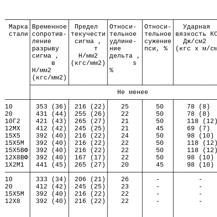
──────┬─────────┬─────────┬────────┬───────┬──────────
 Марка│Временное│ Предел  │Относи- │Относи-│  Ударная 
 стали│сопротив-│текучести│тельное │тельное│вязкость K
      │ление    │ сигма , │удлине- │сужение│  Дж/см2  
      │разрыву  │      т  │ние     │пси, % │(кгс x м/с
      │сигма ,  │  Н/мм2  │дельта ,│       │          
      │     в   │(кгс/мм2)│      s │       │          
      │Н/мм2    │         │%       │       │          
      │(кгс/мм2)│         │        │       │          
      ├─────────┴─────────┴────────┴───────┴──────────
      │                      Не менее                 
──────┼─────────┬─────────┬────────┬───────┬──────────
10    │ 353 (36)│ 216 (22)│   25   │   50  │   78 (8) 
20    │ 431 (44)│ 255 (26)│   22   │   50  │   78 (8) 
10Г2  │ 421 (43)│ 265 (27)│   21   │   50  │   118 (12
12МХ  │ 412 (42)│ 245 (25)│   21   │   45  │   69 (7) 
15Х5  │ 392 (40)│ 216 (22)│   24   │   50  │   98 (10)
15Х5М │ 392 (40)│ 216 (22)│   22   │   50  │   118 (12
15Х5ВФ│ 392 (40)│ 216 (22)│   22   │   50  │   118 (12
12Х8ВФ│ 392 (40)│ 167 (17)│   22   │   50  │   98 (10)
1Х2М1 │ 441 (45)│ 265 (27)│   20   │   45  │   98 (10)
──────┼─────────┼─────────┼────────┼───────┼──────────
10    │ 333 (34)│ 206 (21)│   26   │   -   │      -   
20    │ 412 (42)│ 245 (25)│   23   │   -   │      -   
15Х5М │ 392 (40)│ 216 (22)│   22   │   -   │      -   
12Х8  │ 392 (40)│ 216 (22)│   22   │   -   │      -   
      │         │         │        │       │          
      │         │         │        │       │          