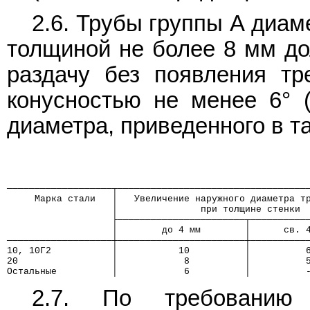
2.6. Трубы группы А диам
толщиной не более 8 мм д
раздачу без появления т
конусностью не менее 6° (
диаметра, приведенного в та
───────────────────┬──────────────────────────────────
     Марка стали   │   Увеличение наружного диаметра т
                   │               при толщине стенки
                   ├───────────────────────┬──────────
                   │        до 4 мм        │      св. 
───────────────────┼───────────────────────┼──────────
10, 10Г2           │           10          │          
20                 │            8          │          
Остальные          │            6          │          
2.7. По требованию