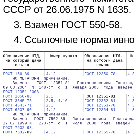
СССР от 26.06.1975 N 1635.
3. Взамен ГОСТ 550-58.
4. Ссылочные нормативно
─────────────────┬───────────────┬─────────────────┬──
Обозначение НТД, │ Номер пункта  │Обозначение НТД, │ Н
 на который дана │               │ на который дана │
     ссылка      │               │     ссылка      │
─────────────────┼───────────────┼─────────────────┼──
ГОСТ 166-89
      │
4.12
           │
ГОСТ 12350-78
    │
4.
    ИС МЕГАНОРМ: примечание.
    Взамен    ГОСТ  12351-81   Постановлением  Госстан
09.03.2004  N  148-ст  с  1  января 2005  года  введен
ГОСТ 12351-2003
.
ГОСТ 1050-88
     │
2.1
            │ГОСТ 12351-81    │
4.
ГОСТ 3845-75
     │
2.5
, 
4.10
      │
ГОСТ 12352-81
    │
4.
ГОСТ 4543-71
     │
2.1
            │
ГОСТ 12353-78
    │
4.
ГОСТ 6507-90
     │
4.12
           │
ГОСТ 12354-81
    │
4.
    ИС МЕГАНОРМ: примечание.
    Взамен   ГОСТ  7502-89   Постановлением   Госстанд
27.07.1999 N   220-ст  с  1  июля  2000  года  введен 
ГОСТ 7502-98
.
ГОСТ 7502-89     │
4.12
           │
ГОСТ 12355-78
    │
4.