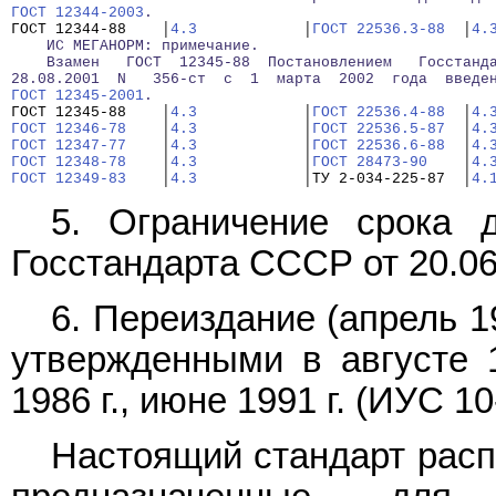
ГОСТ 12344-2003
.
ГОСТ 12344-88    │
4.3
            │
ГОСТ 22536.3-88
  │
4.
    ИС МЕГАНОРМ: примечание.
    Взамен   ГОСТ  12345-88  Постановлением   Госстанд
28.08.2001  N   356-ст  с  1  марта  2002  года  введе
ГОСТ 12345-2001
.
ГОСТ 12345-88    │
4.3
            │
ГОСТ 22536.4-88
  │
4.
ГОСТ 12346-78
    │
4.3
            │
ГОСТ 22536.5-87
  │
4.
ГОСТ 12347-77
    │
4.3
            │
ГОСТ 22536.6-88
  │
4.
ГОСТ 12348-78
    │
4.3
            │
ГОСТ 28473-90
    │
4.
ГОСТ 12349-83
    │
4.3
            │ТУ 2-034-225-87  │
4.
5. Ограничение срока 
Госстандарта СССР от 20.06
6. Переиздание (апрель 19
утвержденными в августе 19
1986 г., июне 1991 г. (ИУС 10-
Настоящий стандарт расп