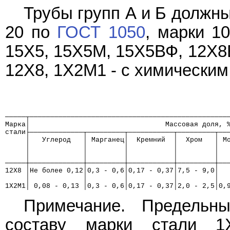
Трубы групп А и Б должны
20 по
ГОСТ 1050
, марки 1
15Х5, 15Х5М, 15Х5ВФ, 12Х8
12Х8, 1Х2М1 - с химическим 
─────┬────────────────────────────────────────────────
Марка│                                 Массовая доля, 
стали├─────────────┬─────────┬───────────┬─────────┬──
     │   Углерод   │ Марганец│  Кремний  │  Хром   │ М
     │             │         │           │         │  
     │             │         │           │         │  
─────┼─────────────┼─────────┼───────────┼─────────┼──
12Х8 │Не более 0,12│0,3 - 0,6│0,17 - 0,37│7,5 - 9,0│  
     │             │         │           │         │  
1Х2М1│ 0,08 - 0,13 │0,3 - 0,6│0,17 - 0,37│2,0 - 2,5│0,
Примечание. Предельн
составу марки стали 1