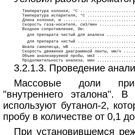
        Температура колонки, °C ......................
        Температура испарителя, °C ...................
        Длина колонки, м .............................
        Скорость газа-носителя, см3/мин ..............
        Входное сопротивление, Ом:
          для препарата чистый для анализа ...........
          для препарата чистый .......................
        Шкала самописца, мВ ..........................
        Скорость движения диаграммной ленты, мм/ч ....
        Объем анализируемой пробы, мм3 ...............
        Продолжительность анализа, мин ...............
3.2.1.3. Проведение анал
Массовые доли при
"внутреннего эталона". В 
используют бутанол-2, кот
пробу в количестве от 0,1 д
При установившемся реж