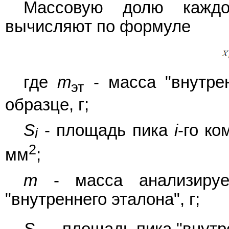
Массовую долю кажд
вычисляют по формуле
где
m
- масса "внутре
эт
образце, г;
S
- площадь пика
i
-го к
i
2
мм
;
m
- масса анализируе
"внутреннего эталона", г;