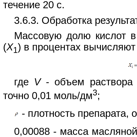
течение 20 с.
3.6.3. Обработка результа
Массовую долю кислот в
(
X
) в процентах вычисляю
1
где
V
- объем раствора 
3
точно 0,01 моль/дм
;
- плотность препарата,
0,00088 - масса масляно