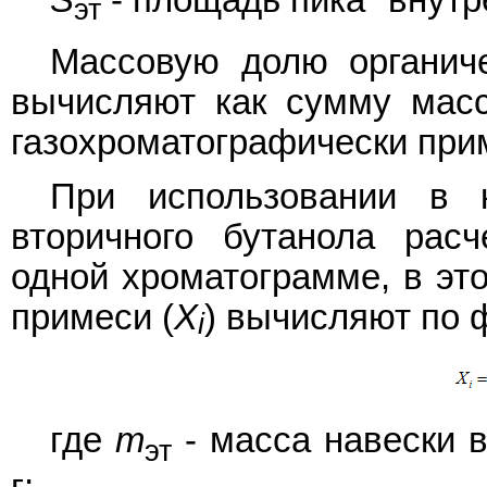
S
- площадь пика "внутр
эт
Массовую долю органиче
вычисляют как сумму мас
газохроматографически при
При использовании в к
вторичного бутанола расч
одной хроматограмме, в эт
примеси (
X
) вычисляют по
i
где
m
- масса навески в
эт