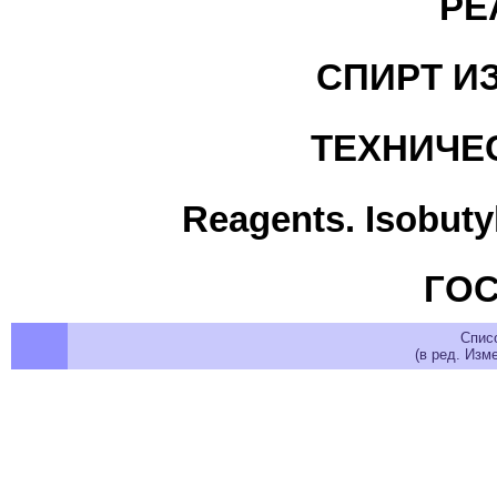
РЕ
СПИРТ И
ТЕХНИЧЕ
Reagents. Isobutyl
ГОС
Спис
(в ред. Изме