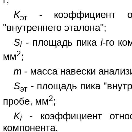
г;
K
- коэффициент отн
эт
"внутреннего эталона";
S
- площадь пика
i
-го к
i
2
мм
;
m
- масса навески анализи
S
- площадь пика "внутр
эт
2
пробе, мм
;
K
- коэффициент относ
i
компонента.