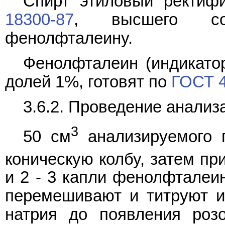
Спирт этиловый ректиф
18300-87
, высшего сор
фенолфталеину.
Фенолфталеин (индикатор
долей 1%, готовят по
ГОСТ 4
3.6.2. Проведение анализ
3
50 см
анализируемого 
коническую колбу, затем пр
и 2 - 3 капли фенолфталеи
перемешивают и титруют и
натрия до появления роз