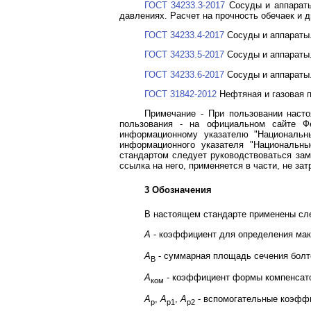
ГОСТ 34233.3-2017
Сосуды и аппараты
давлениях. Расчет на прочность обечаек и 
ГОСТ 34233.4-2017
Сосуды и аппараты.
ГОСТ 34233.5-2017
Сосуды и аппараты.
ГОСТ 34233.6-2017
Сосуды и аппараты.
ГОСТ 31842-2012
Нефтяная и газовая 
Примечание - При пользовании наст
пользования - на официальном сайте Ф
информационному указателю "Национальны
информационного указателя "Национальны
стандартом следует руководствоваться зам
ссылка на него, применяется в части, не за
3 Обозначения
В настоящем стандарте применены сл
A
- коэффициент для определения мак
A
- суммарная площадь сечения болт
B
A
- коэффициент формы компенсат
ком
A
,
A
,
A
- вспомогательные коэффи
р
р1
р2