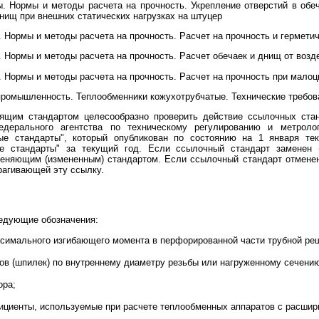
. Нормы и методы расчета на прочность. Укрепление отверстий в обе
днищ при внешних статических нагрузках на штуцер
 Нормы и методы расчета на прочность. Расчет на прочность и гермет
 Нормы и методы расчета на прочность. Расчет обечаек и днищ от возд
 Нормы и методы расчета на прочность. Расчет на прочность при малоц
промышленность. Теплообменники кожухотрубчатые. Технические требов
оящим стандартом целесообразно проверить действие ссылочных ста
едерального агентства по техническому регулированию и метроло
е стандарты", который опубликован по состоянию на 1 января те
е стандарты" за текущий год. Если ссылочный стандарт заменен 
еняющим (измененным) стандартом. Если ссылочный стандарт отменен
трагивающей эту ссылку.
едующие обозначения:
симального изгибающего момента в перфорированной части трубной реш
ов (шпилек) по внутреннему диаметру резьбы или нагруженному сечени
ора;
циенты, используемые при расчете теплообменных аппаратов с расшир