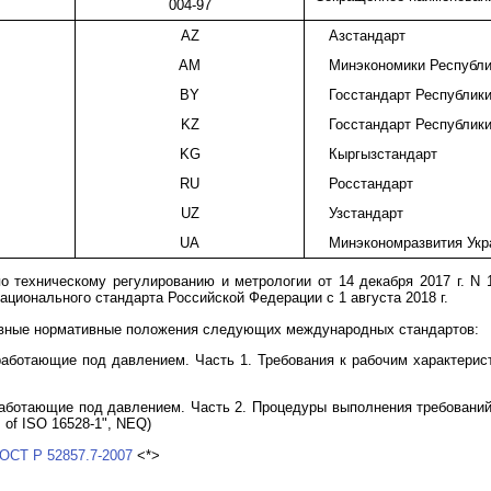
004-97
AZ
Азстандарт
AM
Минэкономики Республи
BY
Госстандарт Республик
KZ
Госстандарт Республики
KG
Кыргызстандарт
RU
Росстандарт
UZ
Узстандарт
UA
Минэкономразвития Укр
о техническому регулированию и метрологии от 14 декабря 2017 г. N
национального стандарта Российской Федерации с 1 августа 2018 г.
овные нормативные положения следующих международных стандартов:
аботающие под давлением. Часть 1. Требования к рабочим характеристика
работающие под давлением. Часть 2. Процедуры выполнения требований IS
ts of ISO 16528-1", NEQ)
ОСТ Р 52857.7-2007
<*>