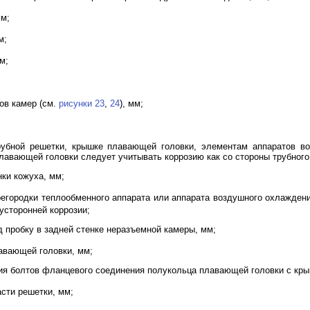
мм;
м;
м;
ов камер (см.
рисунки 23
,
24
), мм;
рубной решетки, крышке плавающей головки, элементам аппаратов во
авающей головки следует учитывать коррозию как со стороны трубного,
нки кожуха, мм;
регородки теплообменного аппарата или аппарата воздушного охлажден
усторонней коррозии;
д пробку в задней стенке неразъемной камеры, мм;
авающей головки, мм;
ия болтов фланцевого соединения полукольца плавающей головки с кры
сти решетки, мм;