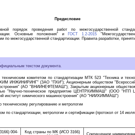
Предисловие
вной порядок проведения работ по межгосударственной станд
тизации. Основные положения" и
ГОСТ 1.2-2015
"Межгосударствен
и по межгосударственной стандартизации. Правила разработки, приняти
.
 официальным текстом документа.
хническим комитетом по стандартизации МТК 523 "Техника и технол
ИМ ИНЖИНИРИНГ" (ЗАО "ПХИ"); Акционерным обществом "Всероссийск
шиностроения" (АО "ВНИИНЕФТЕМАШ"); Закрытым акционерным общест
остью "Научно-техническое предприятие ЦЕНТРХИММАШ" (ООО "НТП
кий институт химического машиностроения" (АО "НИИХИММАШ")
 техническому регулированию и метрологии
по стандартизации, метрологии и сертификации (протокол от 14 июля 2
166) 004-
Код страны по МК (ИСО 3166)
Сокращенное наименовани