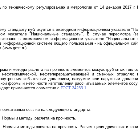
 по техническому регулированию и метрологии от 14 декабря 2017 г.
му стандарту публикуется в ежегодном информационном указателе "Нац
ом указателе "Национальные стандарты". В случае пересмотра (з
ликовано в ежемесячном информационном указателе "Национальные 
в информационной системе общего пользования - на официальном сайт
 (www.gost.ru)
рмы и методы расчета на прочность элементов кожухотрубчатых тепло
, нефтехимической, нефтеперерабатывающей и смежных отраслях 
д внутренним избыточным давлением, вакуумом или наружным давлени
ской формы и неточности изготовления рассчитываемых элементов сос
ндарт применяется совместно с
ГОСТ 34233.1
.
 нормативные ссылки на следующие стандарты:
 Нормы и методы расчета на прочность.
 Нормы и методы расчета на прочность. Расчет цилиндрических и кони