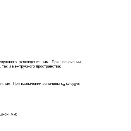
здушного охлаждения, мм. При назначении
 так и межтрубного пространства;
ия, мм. При назначении величины
c
следует
п
шкой, мм;