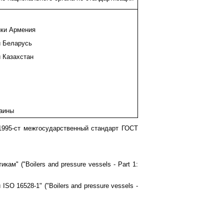
ки Армения
и Беларусь
 Казахстан
аины
 1995-ст межгосударственный стандарт ГОСТ
м" ("Boilers and pressure vessels - Part 1:
O 16528-1" ("Boilers and pressure vessels -