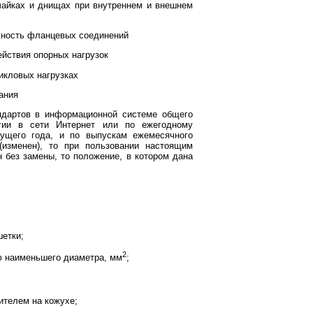
чайках и днищах при внутреннем и внешнем
ичность фланцевых соединений
ействия опорных нагрузок
икловых нагрузках
ания
ндартов в информационной системе общего
гии в сети Интернет или по ежегодному
кущего года, и по выпускам ежемесячного
(изменен), то при пользовании настоящим
 без замены, то положение, в котором дана
етки;
2
ю наименьшего диаметра, мм
;
ителем на кожухе;