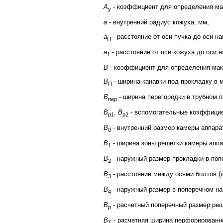
A
- коэффициент для определения ма
y
a
- внутренний радиус кожуха, мм;
a
- расстояние от оси пучка до оси н
П
a
- расстояние от оси кожуха до оси 
1
B
- коэффициент для определения мак
B
- ширина канавки под прокладку в 
П
B
- ширина перегородки в трубном п
пер
B
,
B
- вспомогательные коэффицие
р1
р2
B
- внутренний размер камеры аппара
0
B
- ширина зоны решетки камеры аппа
1
B
- наружный размер прокладки в поп
2
B
- расстояние между осями болтов (
3
B
- наружный размер в поперечном н
4
B
- расчетный поперечный размер реш
р
B
- расчетная ширина перфорированн
T