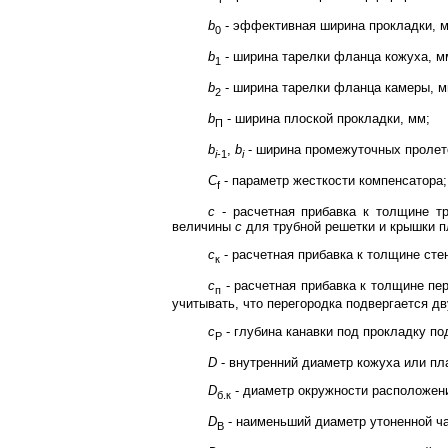
b
- эффективная ширина прокладки, 
0
b
- ширина тарелки фланца кожуха, м
1
b
- ширина тарелки фланца камеры, м
2
b
- ширина плоской прокладки, мм;
П
b
,
b
- ширина промежуточных пролет
i
-1
i
C
- параметр жесткости компенсатора;
f
c
- расчетная прибавка к толщине т
величины
c
для трубной решетки и крышки пл
c
- расчетная прибавка к толщине сте
к
c
- расчетная прибавка к толщине пе
п
учитывать, что перегородка подвергается дв
c
- глубина канавки под прокладку по
P
D
- внутренний диаметр кожуха или пл
D
- диаметр окружности расположен
б.к
D
- наименьший диаметр утоненной ча
B