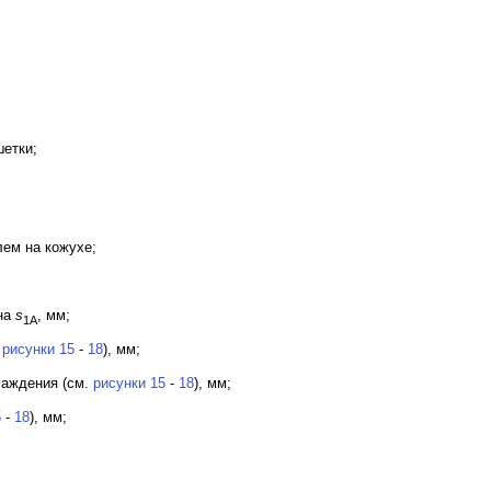
етки;
ем на кожухе;
вна
s
, мм;
1А
.
рисунки 15
-
18
), мм;
лаждения (см.
рисунки 15
-
18
), мм;
5
-
18
), мм;