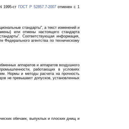
 N 1995-ст
ГОСТ Р 52857.7-2007
отменен с 1
иональные стандарты", а текст изменений и
амены) или отмены настоящего стандарта
стандарты". Соответствующая информация,
е Федерального агентства по техническому
обменных аппаратов и аппаратов воздушного
промышленности, работающих в условиях
ем. Нормы и методы расчета на прочность
удов не превышают допусков, установленных
ческих обечаек, выпуклых и плоских днищ и