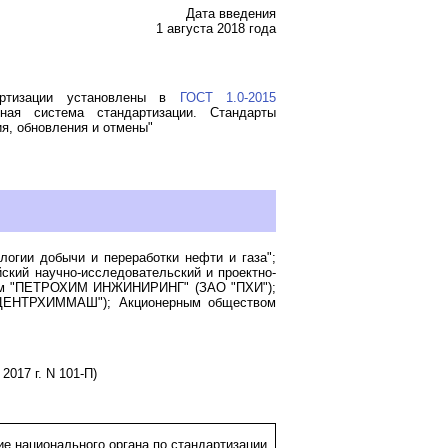
Дата введения
1 августа 2018 года
артизации установлены в
ГОСТ 1.0-2015
ная система стандартизации. Стандарты
я, обновления и отмены"
огии добычи и переработки нефти и газа";
ий научно-исследовательский и проектно-
вом "ПЕТРОХИМ ИНЖИНИРИНГ" (ЗАО "ПХИ");
 ЦЕНТРХИММАШ"); Акционерным обществом
017 г. N 101-П)
е национального органа по стандартизации