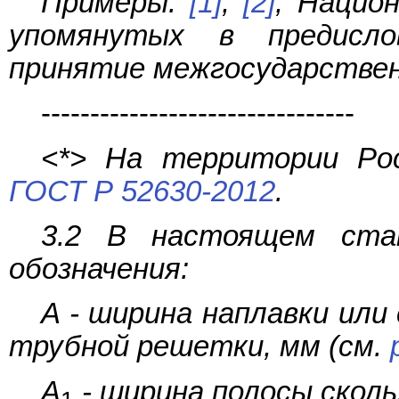
Примеры:
[1]
,
[2]
, Нацио
упомянутых в предисло
принятие межгосударствен
--------------------------------
<*> На территории Ро
ГОСТ Р 52630-2012
.
3.2 В настоящем ста
обозначения:
A - ширина наплавки или
трубной решетки, мм (см.
A
- ширина полосы сколь