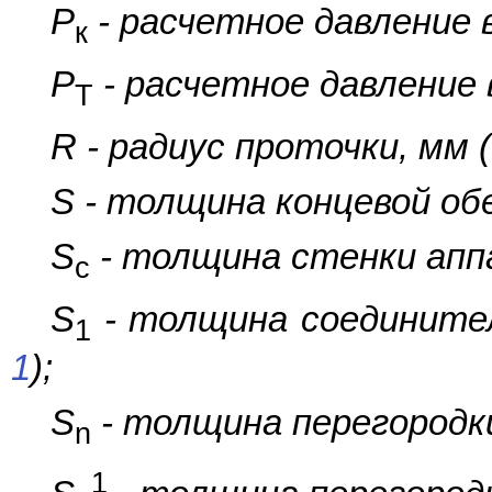
P
- расчетное давление 
к
P
- расчетное давление 
Т
R - радиус проточки, мм 
S - толщина концевой об
S
- толщина стенки апп
с
S
- толщина соедините
1
1
);
S
- толщина перегородк
n
1