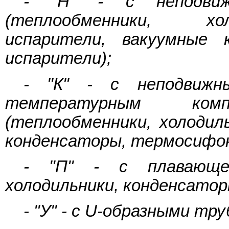
- "Н" - с неподви
(теплообменники, хол
испарители, вакуумные 
испарители);
- "К" - с неподвиж
температурным ко
(теплообменники, холодил
конденсаторы, термосифон
- "П" - с плавающей
холодильники, конденсато
- "У" - с U-образными тр