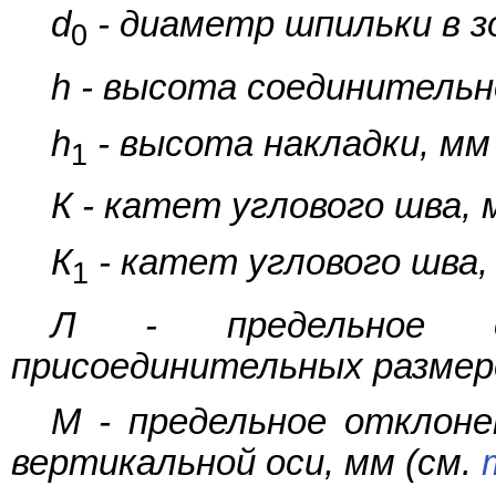
d
- диаметр шпильки в з
0
h - высота соединительн
h
- высота накладки, мм
1
К - катет углового шва, 
К
- катет углового шва,
1
Л - предельное о
присоединительных размеро
M - предельное отклон
вертикальной оси, мм (см.