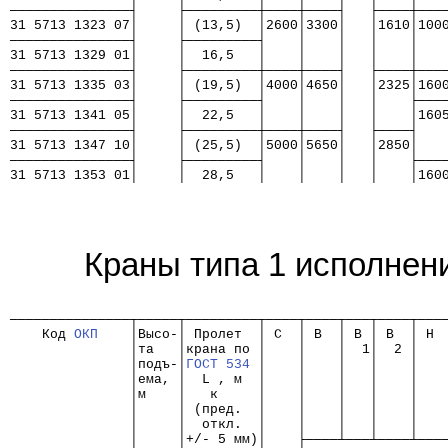
───────────────┤     ├─────────┼────┼────┤   ├────┼───
31 5713 1323 07│     │ (13,5)  │2600│3300│   │1610│100
───────────────┤     ├─────────┤    │    │   │    │   
31 5713 1329 01│     │  16,5   │    │    │   │    │   
───────────────┤     ├─────────┼────┼────┤   ├────┼───
31 5713 1335 03│     │ (19,5)  │4000│4650│   │2325│160
───────────────┤     ├─────────┤    │    │   │    ├───
31 5713 1341 05│     │  22,5   │    │    │   │    │160
───────────────┤     ├─────────┼────┼────┤   ├────┤   
31 5713 1347 10│     │ (25,5)  │5000│5650│   │2850│   
───────────────┤     ├─────────┤    │    │   │    ├───
31 5713 1353 01│     │  28,5   │    │    │   │    │160
Краны типа 1 исполнен
                                                      
───────────────┬─────┬─────────┬────┬────┬───┬────┬───
    Код 
ОКП
    │Высо-│ Пролет  │ C  │ B  │ B │ B  │ H 
               │та   │крана по │    │    │  1│  2 │   
               │подъ-│
ГОСТ 534
 │    │    │   │    │   
               │ема, │  L , м  │    │    │   │    │   
               │м    │   к     │    │    │   │    │   
               │     │ (пред.  │    │    │   │    │   
               │     │  откл.  │    │    │   │    │   
               │     │+/- 5 мм)│    ├────┴───┴────┴───