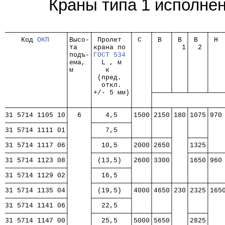
Краны типа 1 исполне
                                                      
───────────────┬─────┬─────────┬────┬────┬───┬────┬───
    Код 
ОКП
    │Высо-│ Пролет  │ C  │ B  │ B │ B  │ H 
               │та   │крана по │    │    │  1│  2 │   
               │подъ-│
ГОСТ 534
 │    │    │   │    │   
               │ема, │  L , м  │    │    │   │    │   
               │м    │   к     │    │    │   │    │   
               │     │ (пред.  │    │    │   │    │   
               │     │  откл.  │    │    │   │    │   
               │     │+/- 5 мм)│    ├────┴───┴────┴───
               │     │         │    │                 
───────────────┼─────┼─────────┼────┼────┬───┬────┬───
31 5714 1105 10│  6  │   4,5   │1500│2150│180│1075│970
───────────────┤     ├─────────┤    │    │   │    │   
31 5714 1111 01│     │   7,5   │    │    │   │    │   
───────────────┤     ├─────────┼────┼────┤   ├────┤   
31 5714 1117 06│     │  10,5   │2000│2650│   │1325│   
───────────────┤     ├─────────┼────┼────┤   ├────┼───
31 5714 1123 08│     │ (13,5)  │2600│3300│   │1650│960
───────────────┤     ├─────────┤    │    │   │    │   
31 5714 1129 02│     │  16,5   │    │    │   │    │   
───────────────┤     ├─────────┼────┼────┼───┼────┼───
31 5714 1135 04│     │ (19,5)  │4000│4650│230│2325│165
───────────────┤     ├─────────┤    │    │   │    │   
31 5714 1141 06│     │  22,5   │    │    │   │    │   
───────────────┤     ├─────────┼────┼────┤   ├────┤   
31 5714 1147 00│     │  25,5   │5000│5650│   │2825│   