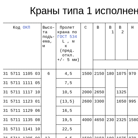
Краны типа 1 исполне
───────────────┬─────┬─────────┬────┬────┬───┬────┬───
    Код 
ОКП
    │Высо-│ Пролет  │ C  │ B  │ B │ B  │ H 
               │та   │крана по │    │    │  1│  2 │   
               │подъ-│
ГОСТ 534
 │    │    │   │    │   
               │ема, │  L , м  │    │    │   │    │   
               │м    │   к     │    │    │   │    │   
               │     │ (пред.  │    │    │   │    │   
               │     │  откл.  │    │    │   │    │   
               │     │+/- 5 мм)│    ├────┴───┴────┴───
               │     │         │    │                 
───────────────┼─────┼─────────┼────┼────┬───┬────┬───
31 5711 1105 03│  6  │   4,5   │1500│2150│180│1075│970
───────────────┤     ├─────────┤    │    │   │    │   
31 5711 1111 05│     │   7,5   │    │    │   │    │   
───────────────┤     ├─────────┼────┼────┤   ├────┤   
31 5711 1117 10│     │  10,5   │2000│2650│   │1325│   
───────────────┤     ├─────────┼────┼────┤   ├────┼───
31 5711 1123 01│     │ (13,5)  │2600│3300│   │1650│995
───────────────┤     ├─────────┤    │    │   │    │   
31 5711 1129 06│     │  16,5   │    │    │   │    │   
───────────────┤     ├─────────┼────┼────┼───┼────┼───
31 5711 1135 08│     │  19,5   │4000│4650│230│2325│158
───────────────┤     ├─────────┤    │    │   │    │   
31 5711 1141 10│     │  22,5   │    │    │   │    │   
───────────────┼─────┼─────────┼────┼────┼───┼────┼───