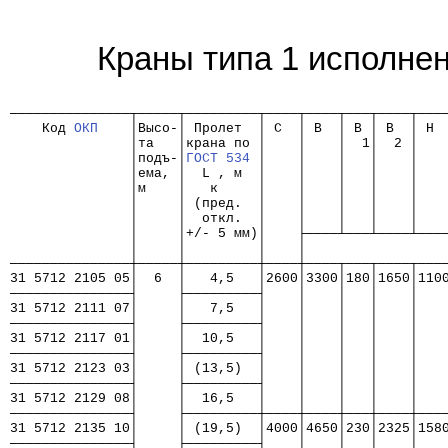
Краны типа 1 исполне
                                                      
───────────────┬─────┬─────────┬────┬────┬───┬────┬───
    Код 
ОКП
    │Высо-│ Пролет  │ C  │ B  │ B │ B  │ H 
               │та   │крана по │    │    │  1│  2 │   
               │подъ-│
ГОСТ 534
 │    │    │   │    │   
               │ема, │  L , м  │    │    │   │    │   
               │м    │   к     │    │    │   │    │   
               │     │ (пред.  │    │    │   │    │   
               │     │  откл.  │    │    │   │    │   
               │     │+/- 5 мм)│    ├────┴───┴────┴───
               │     │         │    │                 
───────────────┼─────┼─────────┼────┼────┬───┬────┬───
31 5712 2105 05│  6  │   4,5   │2600│3300│180│1650│110
───────────────┤     ├─────────┤    │    │   │    │   
31 5712 2111 07│     │   7,5   │    │    │   │    │   
───────────────┤     ├─────────┤    │    │   │    │   
31 5712 2117 01│     │  10,5   │    │    │   │    │   
───────────────┤     ├─────────┤    │    │   │    │   
31 5712 2123 03│     │ (13,5)  │    │    │   │    │   
───────────────┤     ├─────────┤    │    │   │    │   
31 5712 2129 08│     │  16,5   │    │    │   │    │   
───────────────┤     ├─────────┼────┼────┼───┼────┼───
31 5712 2135 10│     │ (19,5)  │4000│4650│230│2325│158
───────────────┤     ├─────────┤    │    │   │    │   