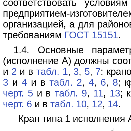
соответствовать условиям
предприятием-изготови
организацией, а для районо
требованиям
ГОСТ 15151
.
1.4. Основные параме
(исполнение А) должны соот
и
2
и в
табл. 1
,
3
,
5
,
7
; кран
3
и
4
и в
табл. 2
,
4
,
6
,
8
; 
черт. 5
и в
табл. 9
,
11
,
13
; 
черт. 6
и в
табл. 10
,
12
,
14
.
Кран типа 1 исполнения А