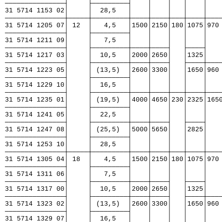
───────────────┤     ├─────────┤    │    │   │    │   
31 5714 1153 02│     │  28,5   │    │    │   │    │   
───────────────┼─────┼─────────┼────┼────┼───┼────┼───
31 5714 1205 07│ 12  │   4,5   │1500│2150│180│1075│970
───────────────┤     ├─────────┤    │    │   │    │   
31 5714 1211 09│     │   7,5   │    │    │   │    │   
───────────────┤     ├─────────┼────┼────┤   ├────┤   
31 5714 1217 03│     │  10,5   │2000│2650│   │1325│   
───────────────┤     ├─────────┼────┼────┤   ├────┼───
31 5714 1223 05│     │ (13,5)  │2600│3300│   │1650│960
───────────────┤     ├─────────┤    │    │   │    │   
31 5714 1229 10│     │  16,5   │    │    │   │    │   
───────────────┤     ├─────────┼────┼────┼───┼────┼───
31 5714 1235 01│     │ (19,5)  │4000│4650│230│2325│165
───────────────┤     ├─────────┤    │    │   │    │   
31 5714 1241 05│     │  22,5   │    │    │   │    │   
───────────────┤     ├─────────┼────┼────┤   ├────┤   
31 5714 1247 08│     │ (25,5)  │5000│5650│   │2825│   
───────────────┤     ├─────────┤    │    │   │    │   
31 5714 1253 10│     │  28,5   │    │    │   │    │   
───────────────┼─────┼─────────┼────┼────┼───┼────┼───
31 5714 1305 04│ 18  │   4,5   │1500│2150│180│1075│970
───────────────┤     ├─────────┤    │    │   │    │   
31 5714 1311 06│     │   7,5   │    │    │   │    │   
───────────────┤     ├─────────┼────┼────┤   ├────┤   
31 5714 1317 00│     │  10,5   │2000│2650│   │1325│   
───────────────┤     ├─────────┼────┼────┤   ├────┼───
31 5714 1323 02│     │ (13,5)  │2600│3300│   │1650│960
───────────────┤     ├─────────┤    │    │   │    │   
31 5714 1329 07│     │  16,5   │    │    │   │    │   