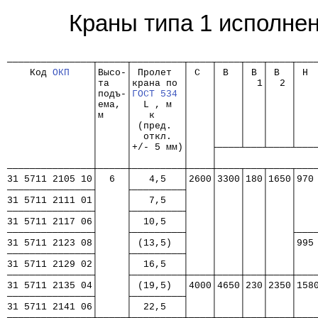
Краны типа 1 исполне
                                                      
───────────────┬─────┬─────────┬────┬────┬───┬────┬───
    Код 
ОКП
    │Высо-│ Пролет  │ C  │ B  │ B │ B  │ H 
               │та   │крана по │    │    │  1│  2 │   
               │подъ-│
ГОСТ 534
 │    │    │   │    │   
               │ема, │  L , м  │    │    │   │    │   
               │м    │   к     │    │    │   │    │   
               │     │ (пред.  │    │    │   │    │   
               │     │  откл.  │    │    │   │    │   
               │     │+/- 5 мм)│    ├────┴───┴────┴───
               │     │         │    │                 
───────────────┼─────┼─────────┼────┼────┬───┬────┬───
31 5711 2105 10│  6  │   4,5   │2600│3300│180│1650│970
───────────────┤     ├─────────┤    │    │   │    │   
31 5711 2111 01│     │   7,5   │    │    │   │    │   
───────────────┤     ├─────────┤    │    │   │    │   
31 5711 2117 06│     │  10,5   │    │    │   │    │   
───────────────┤     ├─────────┤    │    │   │    ├───
31 5711 2123 08│     │ (13,5)  │    │    │   │    │995
───────────────┤     ├─────────┤    │    │   │    │   
31 5711 2129 02│     │  16,5   │    │    │   │    │   
───────────────┤     ├─────────┼────┼────┼───┼────┼───
31 5711 2135 04│     │ (19,5)  │4000│4650│230│2350│158
───────────────┤     ├─────────┤    │    │   │    │   
31 5711 2141 06│     │  22,5   │    │    │   │    │   
───────────────┼─────┼─────────┼────┼────┼───┼────┼───