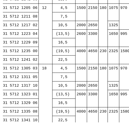
───────────────┼─────┼─────────┼────┼────┼───┼────┼───
31 5712 1205 06│ 12  │   4,5   │1500│2150│180│1075│970
───────────────┤     ├─────────┤    │    │   │    │   
31 5712 1211 08│     │   7,5   │    │    │   │    │   
───────────────┤     ├─────────┼────┼────┤   ├────┤   
31 5712 1217 02│     │  10,5   │2000│2650│   │1325│   
───────────────┤     ├─────────┼────┼────┤   ├────┼───
31 5712 1223 04│     │ (13,5)  │2600│3300│   │1650│995
───────────────┤     ├─────────┤    │    │   │    │   
31 5712 1229 09│     │  16,5   │    │    │   │    │   
───────────────┤     ├─────────┼────┼────┼───┼────┼───
31 5712 1235 00│     │ (19,5)  │4000│4650│230│2325│158
───────────────┤     ├─────────┤    │    │   │    │   
31 5712 1241 02│     │  22,5   │    │    │   │    │   
───────────────┼─────┼─────────┼────┼────┼───┼────┼───
31 5712 1305 03│ 18  │   4,5   │1500│2150│180│1075│970
───────────────┤     ├─────────┤    │    │   │    │   
31 5712 1311 05│     │   7,5   │    │    │   │    │   
───────────────┤     ├─────────┼────┼────┤   ├────┤   
31 5712 1317 10│     │  10,5   │2000│2650│   │1325│   
───────────────┤     ├─────────┼────┼────┤   ├────┼───
31 5712 1323 01│     │ (13,5)  │2600│3300│   │1650│995
───────────────┤     ├─────────┤    │    │   │    │   
31 5712 1329 06│     │  16,5   │    │    │   │    │   
───────────────┤     ├─────────┼────┼────┼───┼────┼───
31 5712 1335 08│     │ (19,5)  │4000│4650│230│2325│158
───────────────┤     ├─────────┤    │    │   │    │   
31 5712 1341 10│     │  22,5   │    │    │   │    │   