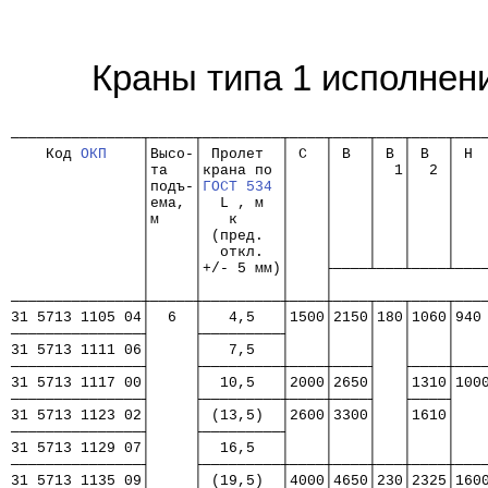
Краны типа 1 исполнен
                                                      
───────────────┬─────┬─────────┬────┬────┬───┬────┬───
    Код 
ОКП
    │Высо-│ Пролет  │ C  │ B  │ B │ B  │ H 
               │та   │крана по │    │    │  1│  2 │   
               │подъ-│
ГОСТ 534
 │    │    │   │    │   
               │ема, │  L , м  │    │    │   │    │   
               │м    │   к     │    │    │   │    │   
               │     │ (пред.  │    │    │   │    │   
               │     │  откл.  │    │    │   │    │   
               │     │+/- 5 мм)│    ├────┴───┴────┴───
               │     │         │    │                 
───────────────┼─────┼─────────┼────┼────┬───┬────┬───
31 5713 1105 04│  6  │   4,5   │1500│2150│180│1060│940
───────────────┤     ├─────────┤    │    │   │    │   
31 5713 1111 06│     │   7,5   │    │    │   │    │   
───────────────┤     ├─────────┼────┼────┤   ├────┼───
31 5713 1117 00│     │  10,5   │2000│2650│   │1310│100
───────────────┤     ├─────────┼────┼────┤   ├────┤   
31 5713 1123 02│     │ (13,5)  │2600│3300│   │1610│   
───────────────┤     ├─────────┤    │    │   │    │   
31 5713 1129 07│     │  16,5   │    │    │   │    │   
───────────────┤     ├─────────┼────┼────┼───┼────┼───
31 5713 1135 09│     │ (19,5)  │4000│4650│230│2325│160