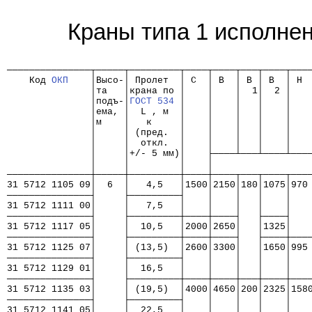
Краны типа 1 исполне
                                                      
───────────────┬─────┬─────────┬────┬────┬───┬────┬───
    Код 
ОКП
    │Высо-│ Пролет  │ C  │ B  │ B │ B  │ H 
               │та   │крана по │    │    │  1│  2 │   
               │подъ-│
ГОСТ 534
 │    │    │   │    │   
               │ема, │  L , м  │    │    │   │    │   
               │м    │   к     │    │    │   │    │   
               │     │ (пред.  │    │    │   │    │   
               │     │  откл.  │    │    │   │    │   
               │     │+/- 5 мм)│    ├────┴───┴────┴───
               │     │         │    │                 
───────────────┼─────┼─────────┼────┼────┬───┬────┬───
31 5712 1105 09│  6  │   4,5   │1500│2150│180│1075│970
───────────────┤     ├─────────┤    │    │   │    │   
31 5712 1111 00│     │   7,5   │    │    │   │    │   
───────────────┤     ├─────────┼────┼────┤   ├────┤   
31 5712 1117 05│     │  10,5   │2000│2650│   │1325│   
───────────────┤     ├─────────┼────┼────┤   ├────┼───
31 5712 1125 07│     │ (13,5)  │2600│3300│   │1650│995
───────────────┤     ├─────────┤    │    │   │    │   
31 5712 1129 01│     │  16,5   │    │    │   │    │   
───────────────┤     ├─────────┼────┼────┼───┼────┼───
31 5712 1135 03│     │ (19,5)  │4000│4650│200│2325│158
───────────────┤     ├─────────┤    │    │   │    │   
31 5712 1141 05│     │  22,5   │    │    │   │    │   