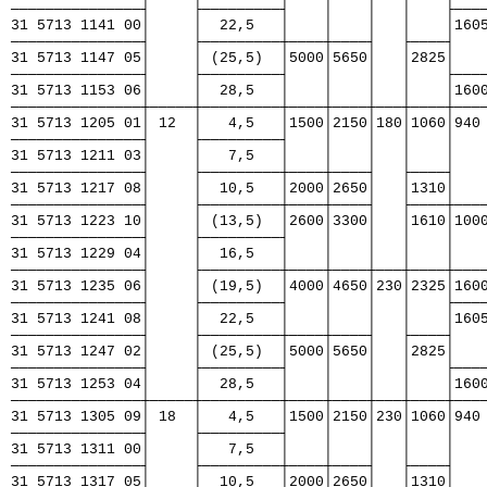
───────────────┤     ├─────────┤    │    │   │    ├───
31 5713 1141 00│     │  22,5   │    │    │   │    │160
───────────────┤     ├─────────┼────┼────┤   ├────┤   
31 5713 1147 05│     │ (25,5)  │5000│5650│   │2825│   
───────────────┤     ├─────────┤    │    │   │    ├───
31 5713 1153 06│     │  28,5   │    │    │   │    │160
───────────────┼─────┼─────────┼────┼────┼───┼────┼───
31 5713 1205 01│ 12  │   4,5   │1500│2150│180│1060│940
───────────────┤     ├─────────┤    │    │   │    │   
31 5713 1211 03│     │   7,5   │    │    │   │    │   
───────────────┤     ├─────────┼────┼────┤   ├────┤   
31 5713 1217 08│     │  10,5   │2000│2650│   │1310│   
───────────────┤     ├─────────┼────┼────┤   ├────┼───
31 5713 1223 10│     │ (13,5)  │2600│3300│   │1610│100
───────────────┤     ├─────────┤    │    │   │    │   
31 5713 1229 04│     │  16,5   │    │    │   │    │   
───────────────┤     ├─────────┼────┼────┼───┼────┼───
31 5713 1235 06│     │ (19,5)  │4000│4650│230│2325│160
───────────────┤     ├─────────┤    │    │   │    ├───
31 5713 1241 08│     │  22,5   │    │    │   │    │160
───────────────┤     ├─────────┼────┼────┤   ├────┤   
31 5713 1247 02│     │ (25,5)  │5000│5650│   │2825│   
───────────────┤     ├─────────┤    │    │   │    ├───
31 5713 1253 04│     │  28,5   │    │    │   │    │160
───────────────┼─────┼─────────┼────┼────┼───┼────┼───
31 5713 1305 09│ 18  │   4,5   │1500│2150│230│1060│940
───────────────┤     ├─────────┤    │    │   │    │   
31 5713 1311 00│     │   7,5   │    │    │   │    │   
───────────────┤     ├─────────┼────┼────┤   ├────┤   
31 5713 1317 05│     │  10,5   │2000│2650│   │1310│   