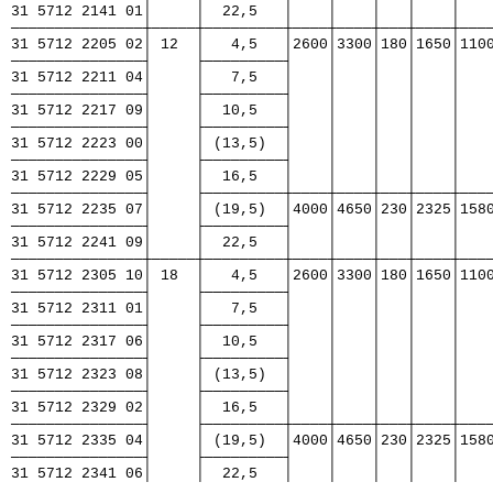
31 5712 2141 01│     │  22,5   │    │    │   │    │   
───────────────┼─────┼─────────┼────┼────┼───┼────┼───
31 5712 2205 02│ 12  │   4,5   │2600│3300│180│1650│110
───────────────┤     ├─────────┤    │    │   │    │   
31 5712 2211 04│     │   7,5   │    │    │   │    │   
───────────────┤     ├─────────┤    │    │   │    │   
31 5712 2217 09│     │  10,5   │    │    │   │    │   
───────────────┤     ├─────────┤    │    │   │    │   
31 5712 2223 00│     │ (13,5)  │    │    │   │    │   
───────────────┤     ├─────────┤    │    │   │    │   
31 5712 2229 05│     │  16,5   │    │    │   │    │   
───────────────┤     ├─────────┼────┼────┼───┼────┼───
31 5712 2235 07│     │ (19,5)  │4000│4650│230│2325│158
───────────────┤     ├─────────┤    │    │   │    │   
31 5712 2241 09│     │  22,5   │    │    │   │    │   
───────────────┼─────┼─────────┼────┼────┼───┼────┼───
31 5712 2305 10│ 18  │   4,5   │2600│3300│180│1650│110
───────────────┤     ├─────────┤    │    │   │    │   
31 5712 2311 01│     │   7,5   │    │    │   │    │   
───────────────┤     ├─────────┤    │    │   │    │   
31 5712 2317 06│     │  10,5   │    │    │   │    │   
───────────────┤     ├─────────┤    │    │   │    │   
31 5712 2323 08│     │ (13,5)  │    │    │   │    │   
───────────────┤     ├─────────┤    │    │   │    │   
31 5712 2329 02│     │  16,5   │    │    │   │    │   
───────────────┤     ├─────────┼────┼────┼───┼────┼───
31 5712 2335 04│     │ (19,5)  │4000│4650│230│2325│158
───────────────┤     ├─────────┤    │    │   │    │   
31 5712 2341 06│     │  22,5   │    │    │   │    │   