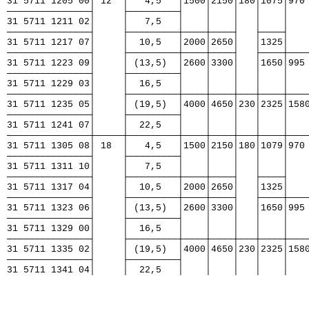
31 5711 1205 00│ 12  │   4,5   │1500│2150│180│1075│970
───────────────┤     ├─────────┤    │    │   │    │   
31 5711 1211 02│     │   7,5   │    │    │   │    │   
───────────────┤     ├─────────┼────┼────┤   ├────┤   
31 5711 1217 07│     │  10,5   │2000│2650│   │1325│   
───────────────┤     ├─────────┼────┼────┤   ├────┼───
31 5711 1223 09│     │ (13,5)  │2600│3300│   │1650│995
───────────────┤     ├─────────┤    │    │   │    │   
31 5711 1229 03│     │  16,5   │    │    │   │    │   
───────────────┤     ├─────────┼────┼────┼───┼────┼───
31 5711 1235 05│     │ (19,5)  │4000│4650│230│2325│158
───────────────┤     ├─────────┤    │    │   │    │   
31 5711 1241 07│     │  22,5   │    │    │   │    │   
───────────────┼─────┼─────────┼────┼────┼───┼────┼───
31 5711 1305 08│ 18  │   4,5   │1500│2150│180│1079│970
───────────────┤     ├─────────┤    │    │   │    │   
31 5711 1311 10│     │   7,5   │    │    │   │    │   
───────────────┤     ├─────────┼────┼────┤   ├────┤   
31 5711 1317 04│     │  10,5   │2000│2650│   │1325│   
───────────────┤     ├─────────┼────┼────┤   ├────┼───
31 5711 1323 06│     │ (13,5)  │2600│3300│   │1650│995
───────────────┤     ├─────────┤    │    │   │    │   
31 5711 1329 00│     │  16,5   │    │    │   │    │   
───────────────┤     ├─────────┼────┼────┼───┼────┼───
31 5711 1335 02│     │ (19,5)  │4000│4650│230│2325│158
───────────────┤     ├─────────┤    │    │   │    │   
31 5711 1341 04│     │  22,5   │    │    │   │    │   