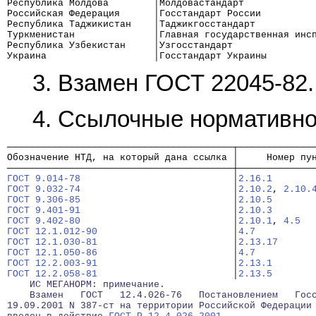
Республика Молдова        │Молдовастандарт
Российская Федерация      │Госстандарт России
Республика Таджикистан    │Таджикгосстандарт
Туркменистан              │Главная государственная инс
Республика Узбекистан     │Узгосстандарт
Украина                   │Госстандарт Украины
3. Взамен ГОСТ 22045-82.
4. Ссылочные нормативно
────────────────────────────────────────┬─────────────
Обозначение НТД, на который дана ссылка │     Номер пу
────────────────────────────────────────┼─────────────
ГОСТ 9.014-78
                           │
2.16.1
ГОСТ 9.032-74
                           │
2.10.2
, 
2.10.
ГОСТ 9.306-85
                           │
2.10.5
ГОСТ 9.401-91
                           │
2.10.3
ГОСТ 9.402-80
                           │
2.10.1
, 
4.5
ГОСТ 12.1.012-90
                        │
4.7
ГОСТ 12.1.030-81
                        │
2.13.17
ГОСТ 12.1.050-86
                        │
4.7
ГОСТ 12.2.003-91
                        │
2.13.1
ГОСТ 12.2.058-81
                        │
2.13.5
    ИС МЕГАНОРМ: примечание.
    Взамен   ГОСТ   12.4.026-76   Постановлением   Гос
19.09.2001 N 387-ст на территории Российской Федерации