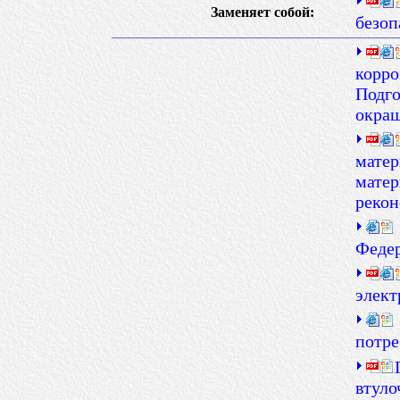
Заменяет собой:
безоп
корро
Подго
окра
матер
матер
рекон
Феде
элект
потре
втуло