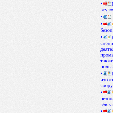
втуло
безоп
специ
деяте
промы
также
польз
изгот
соор
безоп
Элект