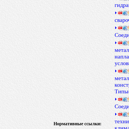
гидра
сваро
Соеди
метал
напла
услов
метал
конст
Типы
Соеди
техни
Нормативные ссылки:
клима