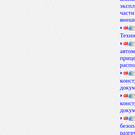
экспл
части
внеш
Техни
автом
прице
распо
конст
доку
конст
доку
безоп
разгр