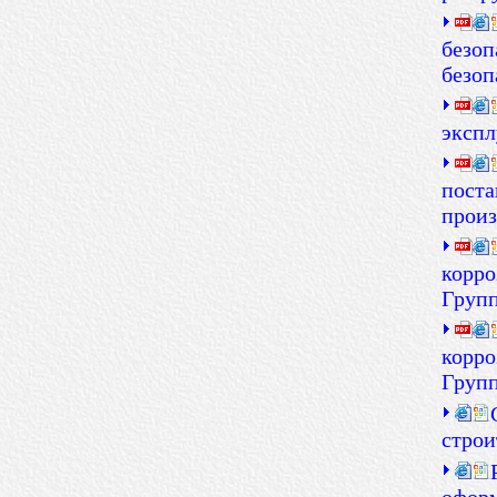
безоп
безоп
экспл
поста
произ
корро
Групп
корро
Групп
строи