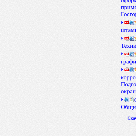
оформ
приме
Госго
штамп
Техни
графи
корро
Подго
окра
Общие
Скач