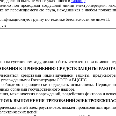
и, должно быть не менее указанного в
таблице
.
ственно под проводами воздушной линии электропередачи, на
же от перемещаемого ею груза, находящихся в любом положени
лификационную группу по технике безопасности не ниже II.
, кВ
ин на гусеничном ходу, должны быть заземлены при помощи пер
ЕБОВАНИЯ К ПРИМЕНЕНИЮ СРЕДСТВ ЗАЩИТЫ РАБО
ользоваться средствами индивидуальной защиты, предусмот
й, утвержденными Госкомтрудом СССР и ВЦСПС.
, необходимо периодически подвергать испытаниям. Периодич
нных органами государственного надзора.
нения, механических повреждений, воздействия факторов и веще
НТРОЛЬ ВЫПОЛНЕНИЯ ТРЕБОВАНИЙ ЭЛЕКТРОБЕЗОПА
трических цепей электроустановок должен производиться при 
электрических цепей.