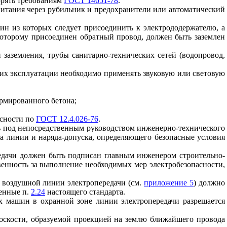
орять требованиям
ГОСТ 14651-78
.
 питания через рубильник и предохранители или автоматический
ин из которых следует присоединить к электрододержателю, а
которому присоединен обратный провод, должен быть заземлен
 заземления, трубы санитарно-технических сетей (водопровод,
д их эксплуатации необходимо применять звуковую или световую
армированного бетона;
асности по
ГОСТ 12.4.026-76
.
ь под непосредственным руководством инженерно-технического
ца линии и наряда-допуска, определяющего безопасные условия
едачи должен быть подписан главным инженером строительно-
венность за выполнение необходимых мер электробезопасности,
е воздушной линии электропередачи (см.
приложение 5
) должно
ренные п.
2.24
настоящего стандарта.
 машин в охранной зоне линии электропередачи разрешается
оскости, образуемой проекцией на землю ближайшего провода