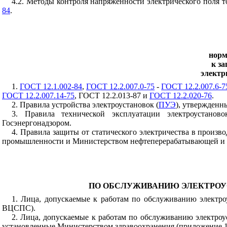
4.2. Методы контроля напряженности электрического поля
84
.
норм
к за
электр
1.
ГОСТ 12.1.002-84
,
ГОСТ 12.2.007.0-75
-
ГОСТ 12.2.007.6-7
ГОСТ 12.2.007.14-75
, ГОСТ 12.2.013-87 и
ГОСТ 12.2.020-76
.
2. Правила устройства электроустановок (
ПУЭ
), утвержденн
3. Правила технической эксплуатации электроустано
Госэнергонадзором.
4. Правила защиты от статического электричества в прои
промышленности и Министерством нефтеперерабатывающей и
ПО ОБСЛУЖИВАНИЮ ЭЛЕКТРОУ
1. Лица, допускаемые к работам по обслуживанию электро
ВЦСПС).
2. Лица, допускаемые к работам по обслуживанию электро
установленные Министерством здравоохранения (приложение 1 