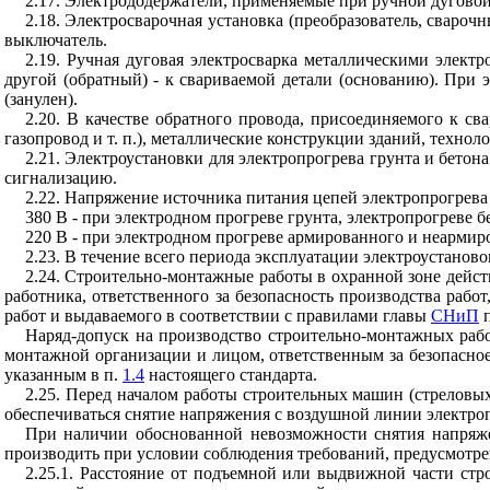
2.17. Электрододержатели, применяемые при ручной дугово
2.18. Электросварочная установка (преобразователь, свароч
выключатель.
2.19. Ручная дуговая электросварка металлическими элект
другой (обратный) - к свариваемой детали (основанию). При
(занулен).
2.20. В качестве обратного провода, присоединяемого к св
газопровод и т. п.), металлические конструкции зданий, технол
2.21. Электроустановки для электропрогрева грунта и бето
сигнализацию.
2.22. Напряжение источника питания цепей электропрогрева
380 В - при электродном прогреве грунта, электропрогреве
220 В - при электродном прогреве армированного и неармир
2.23. В течение всего периода эксплуатации электроустано
2.24. Строительно-монтажные работы в охранной зоне дейс
работника, ответственного за безопасность производства раб
работ и выдаваемого в соответствии с правилами главы
СНиП
п
Наряд-допуск на производство строительно-монтажных раб
монтажной организации и лицом, ответственным за безопасное
указанным в п.
1.4
настоящего стандарта.
2.25. Перед началом работы строительных машин (стреловых
обеспечиваться снятие напряжения с воздушной линии электро
При наличии обоснованной невозможности снятия напряже
производить при условии соблюдения требований, предусмотр
2.25.1. Расстояние от подъемной или выдвижной части ст