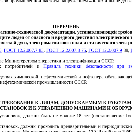
 токов промышленной частоты напряжением 400 кВ и выше дол
ПЕРЕЧЕНЬ
ативно-технической документации, устанавливающей требо
щите людей от опасного и вредного действия электрического 
ической дуги, электромагнитного поля и статического электр
5
,
ГОСТ 12.2.007.7-83
,
ГОСТ 12.2.007.8-75
,
ГОСТ 12.2.007.9
-88,
ые Министерством энергетики и электрификации СССР.
вок потребителей и
Правила техники безопасности при эк
зводствах химической, нефтехимической и нефтеперерабатываю
 нефтехимической промышленности СССР.
ТРЕБОВАНИЯ К ЛИЦАМ, ДОПУСКАЕМЫМ К РАБОТАМ
СТАНОВОК И К УПРАВЛЕНИЮ МАШИНАМИ И ОБОРУД
установок, должны быть не моложе 18 лет (постановление Гос
установок, должны проходить предварительный и периодически
к приказу Министерства здравоохранения СССР от 30 мая 1969 г