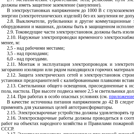
должны иметь защитное заземление (зануление).
В электроустановках напряжением до 1000 В с глухозаземл
энергии (электротехнических изделий) без их зануления не допу
2.8. Выключатели, рубильники и другие коммутационные 
оборудовании и машинах, должны быть в защищенном исполне
2.9. Токоведущие части электроустановок должны быть изол
2.10. Наружные электропроводки временного электроснабж
менее, м:
2,5 - над рабочими местами;
3,5 - над проходами;
6,0 - над проездами.
2.11. Монтаж и эксплуатация электропроводок и электро
загоранию изоляции или рядом находящихся горючих материал
2.12. Защита электрических сетей и электроустановок стр
установки предохранителей с калиброванными плавкими встав
2.13. Светильники общего освещения, присоединенные к ист
пола, настила. При высоте подвеса менее 2,5 м светильники д
2.14. При работах в особо опасных условиях (см.
приложение
В качестве источника питания напряжением до 42 В следу
применять для указанных целей автотрансформаторы.
2.15. Электросварочные устройства должны удовлетворять 
2.16. Электросварочные работы должны проводиться в соо
работ на объектах народного хозяйства и Правилами пожарн
СССР.