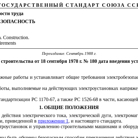
ГОСУДАРСТВЕННЫЙ СТАНДАРТ
СОЮЗА СС
ости труда
ЕЗОПАСНОСТЬ
. Construction.
uirements
Переиздание. Сентябрь 1988 г.
троительства от 18 сентября 1978 г. № 180 дата введения ус
ажные работы и устанавливает общие требования электробезопа
аботы, выполняемые на действующих электроустановках напряже
ндартизации PC 1170-67, а также PC 1526-68 в части, касающей
1. ОБЩИЕ ПОЛОЖЕНИЯ
 действия электрического тока, электрической дуги, электрома
ии, приведенной в
приложении 1
, и настоящего стандарта.
ктроустановок и управлению строительными машинами и оборудо
жны быть обучены безопасным способам прекращения действия эл