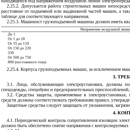
находящейся под напряжением воздушной линии электропередач
2.25.2. Допускается работа строительных машин непосред
расстояние от подъемной или выдвижной частей машин, а так
таблице для соответствующего напряжения.
2.25.3. Машинист грузоподъемной машины должен иметь ква
Напряжение воздушной линии
До 1
От 1 до 20
От 35 до 110
От 150 до 220
330
От 500 до 750
800 (постоянного тока)
2.25.4. Корпуса грузоподъемных машин, за исключением маш
3. ТР
3.1. Лица, обслуживающие электроустановки, должны п
спецодежды, спецобуви и предохранительных приспособлени
3.2. Средства защиты, применяемые в электроустановках
средств должны соответствовать требованиям правил, утвержде
Защитные средства следует защищать от увлажнения, загряз
4. КО
4.1. Периодический контроль сопротивления изоляции элек
должно быть обеспечено снятие напряжения с контролируемых 