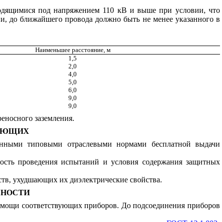
ходящимися под напряжением 110 кВ и выше при условии, что
и, до ближайшего провода должно быть не менее указанного в
Наименьшее расстояние, м
1,5
2,0
4,0
5,0
6,0
9,0
9,0
еносного заземления.
ТАЮЩИХ
ренными типовыми отраслевыми нормами бесплатной выдачи
ность проведения испытаний и условия содержания защитных
ств, ухудшающих их диэлектрические свойства.
СНОСТИ
помощи соответствующих приборов. До подсоединения приборов