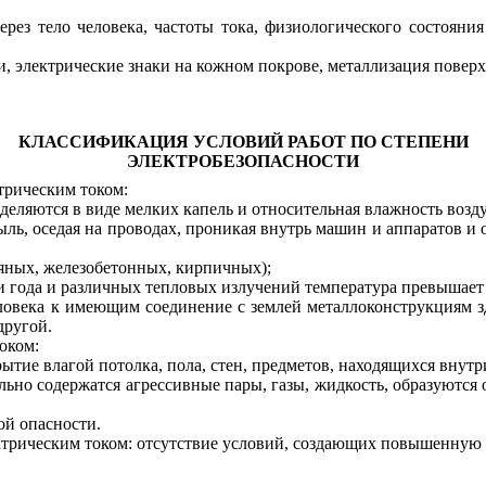
ерез тело человека, частоты тока, физиологического состояния
 электрические знаки на кожном покрове, металлизация поверх
КЛАССИФИКАЦИЯ УСЛОВИЙ РАБОТ ПО СТЕПЕНИ
ЭЛЕКТРОБЕЗОПАСНОСТИ
трическим током:
деляются в виде мелких капель и относительная влажность возд
ль, оседая на проводах, проникая внутрь машин и аппаратов и 
яных, железобетонных, кирпичных);
 года и различных тепловых излучений температура превышает д
овека к имеющим соединение с землей металлоконструкциям зда
другой.
оком:
рытие влагой потолка, пола, стен, предметов, находящихся внут
льно содержатся агрессивные пары, газы, жидкость, образуютс
ой опасности.
ктрическим током: отсутствие условий, создающих повышенную 