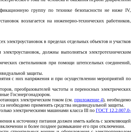
ификационную группу по технике безопасности не ниже IV,
становок возлагается на инженерно-технических работников,
ех электроустановок в пределах отдельных объектов и участков
м электроустановок, должны выполняться электротехническим
рических светильников при помощи штепсельных соединений,
дивидуальной защиты.
снятия с них напряжения и при осуществлении мероприятий по
оров, преобразователей частоты и переносных электрических
нные Госэнергонадзором.
аботающих электрическим током (см.
приложение 4
), необходимо
асса необходимо применять средства индивидуальной защиты.
 только электрическими машинами класса III по
ГОСТ 12.2.007.0-
нения к источнику питания должен иметь кабель с заземляющей
включении и более позднее размыкание его при отключении.
части строительных машин и оборудования с электроприводом