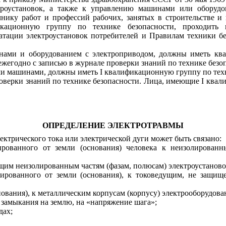
троустановок, а также к управлению машинами или оборудо
ику работ и профессий рабочих, занятых в строительстве и 
ационную группу по технике безопасности, проходить и
уатации электроустановок потребителей и Правилам техники бе
нами и оборудованием с электроприводом, должны иметь ква
егодно с записью в журнале проверки знаний по технике безо
ими машинами, должны иметь
I
квалификационную группу по техн
роверки знаний по технике безопасности. Лица, имеющие I ква
ОПРЕДЕЛЕНИЕ ЭЛЕКТРОТРАВМЫ
ектрического тока или электрической дуги может быть связано:
рованного от земли (основания) человека к неизолированн
щим неизолированным частям (фазам, полюсам) электроустаново
лированного от земли (основания), к токоведущим, не защищ
нования), к металлическим корпусам (корпусу) электрооборудова
а замыкания на землю, на «напряжение шага»;
дах;