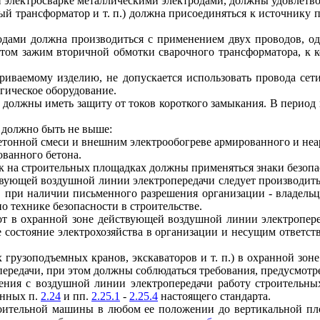
й электросварке металлическими электродами, должны удовлетв
ный трансформатор и т. п.) должна присоединяться к источнику
родами должна производиться с применением двух проводов, од
 этом зажим вторичной обмотки сварочного трансформатора, к 
ариваемому изделию, не допускается использовать провода сети
огическое оборудование.
на должны иметь защиту от токов короткого замыкания. В перио
 должно быть не выше:
 бетонной смеси и внешним электрообогреве армированного и не
ованного бетона.
вок на строительных площадках должны применяться знаки безоп
твующей воздушной линии электропередачи следует производит
от, при наличии письменного разрешения организации - владель
о технике безопасности в строительстве.
от в охранной зоне действующей воздушной линии электропер
 состояние электрохозяйства в организации и несущим ответст
 грузоподъемных кранов, экскаваторов и т. п.) в охранной зон
передачи, при этом должны соблюдаться требования, предусмот
ния с воздушной линии электропередачи работу строительных
енных п.
2.24
и пп.
2.25.1
-
2.25.4
настоящего стандарта.
роительной машины в любом ее положении до вертикальной пл