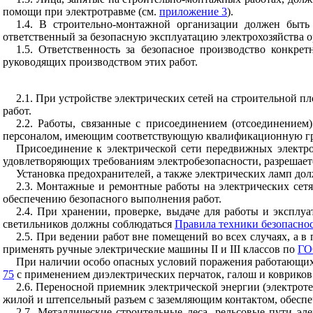
помощи при электротравме (см.
приложение 3
).
1.4. В строительно-монтажной организации должен быт
ответственный за безопасную эксплуатацию электрохозяйства 
1.5. Ответственность за безопасное производство конкре
руководящих производством этих работ.
2.1. При устройстве электрических сетей на строительной п
работ.
2.2. Работы, связанные с присоединением (отсоединением
персоналом, имеющим соответствующую квалификационную гру
Присоединение к электрической сети передвижных электр
удовлетворяющих требованиям электробезопасности, разрешает
Установка предохранителей, а также электрических ламп д
2.3. Монтажные и ремонтные работы на электрических сет
обеспечению безопасного выполнения работ.
2.4. При хранении, проверке, выдаче для работы и экспл
светильников должны соблюдаться
Правила техники безопаснос
2.5. При ведении работ вне помещений во всех случаях, а
применять ручные электрические машины II и III классов по
ГО
При наличии особо опасных условий поражения работающих
75
с применением диэлектрических перчаток, галош и ковриков
2.6. Переносной приемник электрической энергии (электроте
жилой и штепсельный разъем с заземляющим контактом, обесп
2.7. Металлические строительные леса, рельсовые пути э