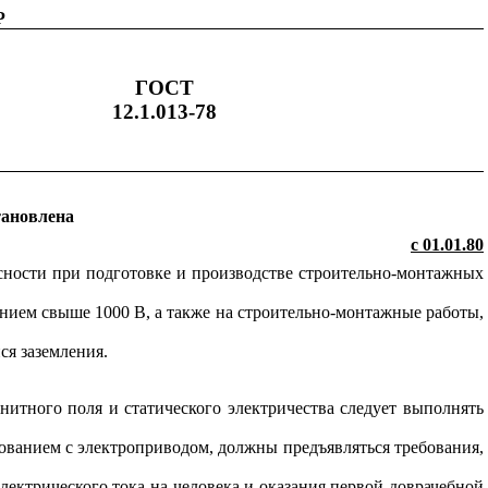
Р
ГОСТ
12.1.013-78
тановлена
с 01.01.80
сности при подготовке и производстве строительно-монтажных
нием свыше 1000 В, а также на строительно-монтажные работы,
ся заземления.
гнитного поля и статического электричества следует выполнять
ванием с электроприводом, должны предъявляться требования,
ектрического тока на человека и оказания первой доврачебной