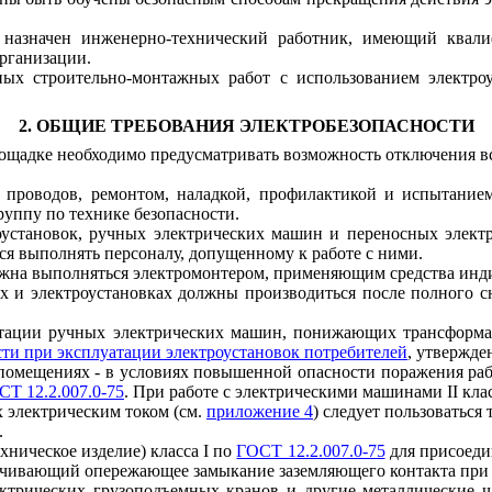
ь назначен инженерно-технический работник, имеющий квал
организации.
тных строительно-монтажных работ с использованием электроу
2. ОБЩИЕ ТРЕБОВАНИЯ ЭЛЕКТРОБЕЗОПАСНОСТИ
лощадке необходимо предусматривать возможность отключения вс
) проводов, ремонтом, наладкой, профилактикой и испытание
ппу по технике безопасности.
оустановок, ручных электрических машин и переносных элект
ся выполнять персоналу, допущенному к работе с ними.
олжна выполняться электромонтером, применяющим средства ин
ях и электроустановках должны производиться после полного 
уатации ручных электрических машин, понижающих трансформат
ти при эксплуатации электроустановок потребителей
, утвержде
 в помещениях - в условиях повышенной опасности поражения р
СТ 12.2.007.0-75
. При работе с электрическими машинами II кл
 электрическим током (см.
приложение 4
) следует пользоваться
.
хническое изделие) класса
I
по
ГОСТ 12.2.007.0-75
для присоеди
ечивающий опережающее замыкание заземляющего контакта при 
лектрических грузоподъемных кранов и другие металлические 