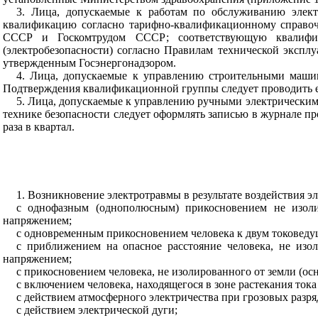
3. Лица, допускаемые к работам по обслуживанию элек
квалификацию согласно тарифно-квалификационному справочн
СССР и Госкомтрудом СССР; соответствующую квалифик
(электробезопасности) согласно Правилам технической экспл
утвержденным Госэнергонадзором.
4. Лица, допускаемые к управлению строительными маши
Подтверждения квалификационной группы следует проводить еж
5. Лица, допускаемые к управлению ручными электрическ
технике безопасности следует оформлять записью в журнале п
раза в квартал.
1. Возникновение электротравмы в результате воздействия эл
с однофазным (однополюсным) прикосновением не изоли
напряжением;
с одновременным прикосновением человека к двум токоведу
с приближением на опасное расстояние человека, не изо
напряжением;
с прикосновением человека, не изолированного от земли (ос
с включением человека, находящегося в зоне растекания ток
с действием атмосферного электричества при грозовых разря
с действием электрической дуги;