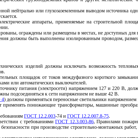
енной нейтралью или глухозаземленным выводом источника одно
скается.
электрические аппараты, применяемые на строительной площа
нии.
ированы, ограждены или размещены в местах, не доступных для 
ения должны быть выполнены изолированным проводом, размеще
технических изделий должны исключать возможность тепловых
ов.
оительных площадок от токов междуфазного короткого замыкан
ками или автоматических выключателей.
очнику питания (электросети) напряжением 127 и 220 В, должн
олжны подсоединяться к сети напряжением не выше 42 В.
 4
) должны применяться переносные светильники напряжением 
ет применять понижающие трансформаторы, машинные преобразо
требованиям
ГОСТ 12.2.003
-74 и
ГОСТ 12.2.007.8-75
.
тветствии с требованиями
ГОСТ 12.3.003-86
, Правилами пожарн
ой безопасности при производстве строительно-монтажных раб