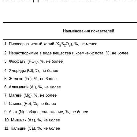
Наименования показателей
1. Пиросернокислый калий (K
S
O
), %, не менее
2
2
7
2. Нерастворимые в воде вещества и кремнекислота, %, не более
3. Фосфаты (PO
), %, не более
4
4. Хлориды (Cl), %, не более
5. Железо (Fe), %, не более
6. Алюминий (Al), %, не более
7. Магний (Mg), %, не более
8. Свинец (Pb), %, не более
9. Азот (N) - общее содержание, %, не более
10. Мышьяк (As), %, не более
11. Кальций (Ca), %, не более