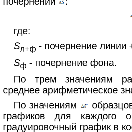
почернений
:
где:
S
- почернение линии 
л+ф
S
- почернение фона.
ф
По трем значениям ра
среднее арифметическое з
По значениям
образцов
графиков для каждого о
градуировочный график в к