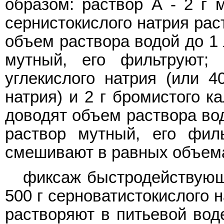
образом: раствор А - 2 г м
сернистокислого натрия рас
объем раствора водой до 1 
мутный, его фильтруют;
углекислого натрия (или 40
натрия) и 2 г бромистого к
доводят объем раствора вод
раствор мутный, его фил
смешивают в равных объем
фиксаж быстродействующ
500 г серноватистокислого 
растворяют в питьевой вод