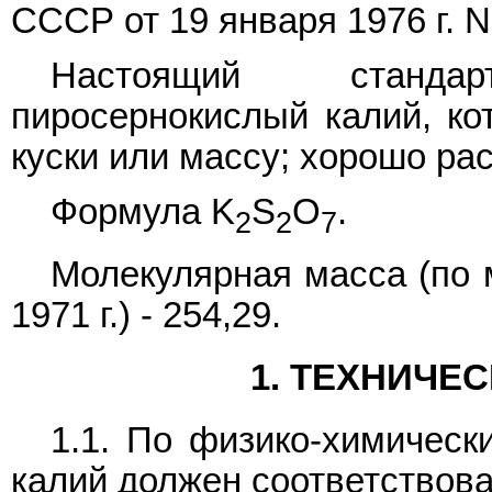
СССР от 19 января 1976 г. N
Настоящий станда
пиросернокислый калий, ко
куски или массу; хорошо рас
Формула K
S
O
.
2
2
7
Молекулярная масса (по
1971 г.) - 254,29.
1. ТЕХНИЧЕ
1.1. По физико-химическ
калий должен соответствова