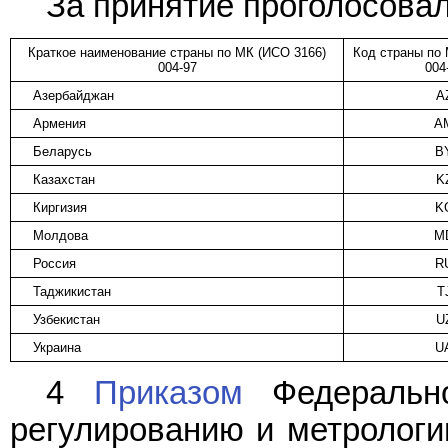
За принятие проголосовал
Краткое наименование страны по МК (ИСО 3166)
Код страны по 
004-97
004
Азербайджан
A
Армения
A
Беларусь
B
Казахстан
K
Киргизия
K
Молдова
M
Россия
R
Таджикистан
T
Узбекистан
U
Украина
U
4
Приказом
Федерально
регулированию и метрологии