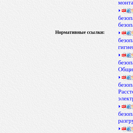
монта
безоп
безоп
Нормативные ссылки:
безоп
гигие
безоп
Общи
безоп
Расст
элект
безоп
разгр