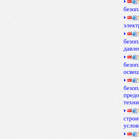
безоп
элект
безоп
давл
безоп
освещ
безоп
предо
техни
строи
услов