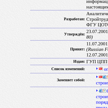
информаци
настоящи
Аналитич
Стройтруд
Разработан:
ФГУ ЦОТ
23.07.200
Утверждён:
80)
11.07.200
(Russian F
Принят:
12.07.20
ГУП ЦП
Издан:
о
Список изменений:
Заменяет собой:
строи
строи
поряд
труда