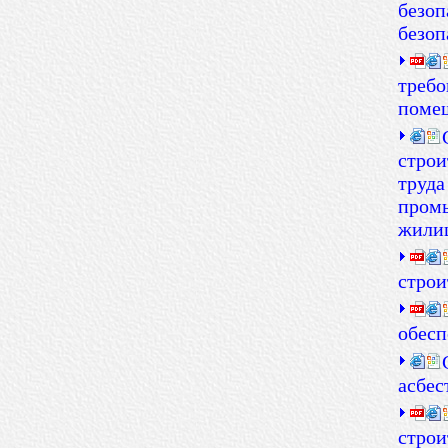
безоп
безоп
требо
поме
строи
труда
промы
жилищ
строи
обесп
асбе
строи