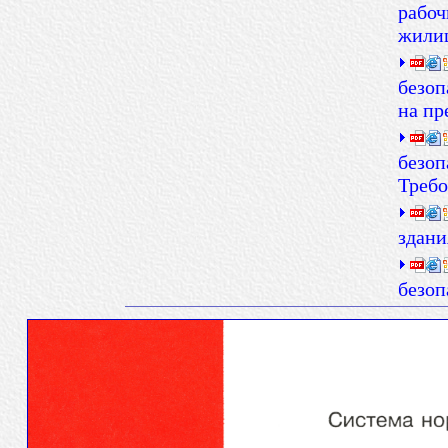
рабоч
жили
безоп
на пр
безоп
Требо
здани
безоп