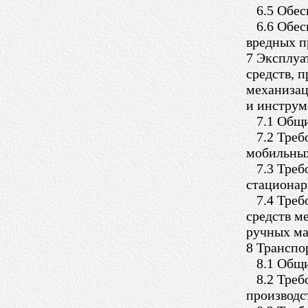
6.5 Обес
6.6 Обесп
вредных п
7 Эксплуа
средств, 
механизац
и инструм
7.1 Общи
7.2 Требо
мобильных
7.3 Требо
стациона
7.4 Требо
средств м
ручных ма
8 Транспо
8.1 Общи
8.2 Требо
производс