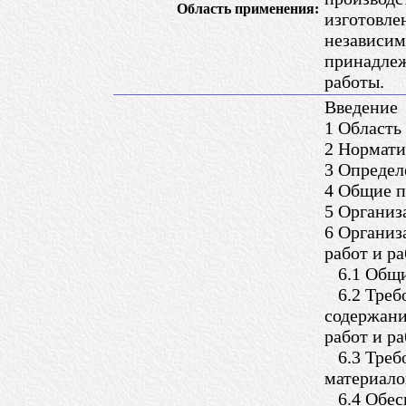
Область применения:
изготовле
независим
принадлеж
работы.
Введение
1 Область
2 Нормати
3 Определ
4 Общие 
5 Организ
6 Организ
работ и р
6.1 Общи
6.2 Требо
содержани
работ и р
6.3 Требо
материало
6.4 Обесп