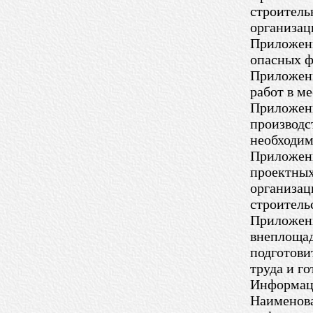
строитель
организац
Приложени
опасных ф
Приложени
работ в м
Приложени
производс
необходим
Приложени
проектных
организац
строитель
Приложени
внеплоща
подготови
труда и го
Информац
Наименова