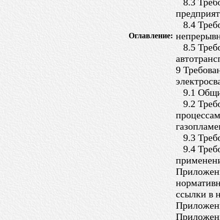
8.3 Требо
предприят
8.4 Требо
непрерывн
Оглавление:
8.5 Требо
автотранс
9 Требова
электросв
9.1 Общи
9.2 Требо
процессам
газопламе
9.3 Требо
9.4 Требо
применени
Приложени
нормативн
ссылки в 
Приложени
Приложени