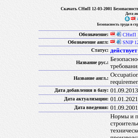
Скачать СНиП 12-03-2001 Безопасность
Дата ак
Безопасность труда в ст
Обозначение:
СНиП 1
Обозначение англ:
SNIP 1
действует
Статус:
Безопасно
Название рус.:
требовани
Occupation
Название англ.:
requiremen
01.09.2013
Дата добавления в базу:
01.01.2021
Дата актуализации:
01.09.2001
Дата введения:
Нормы и п
строитель
техническ
производс