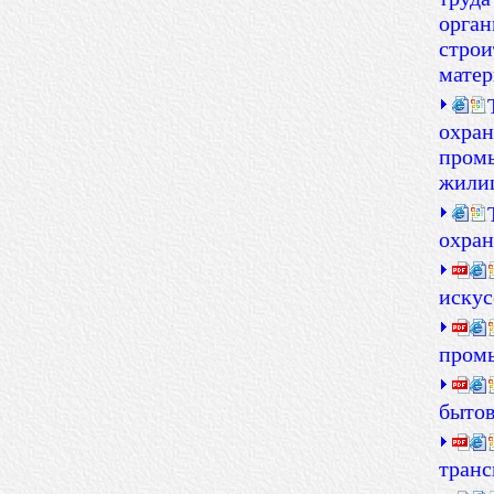
орган
строи
матер
охран
промы
жилищ
охран
искус
пром
бытов
транс