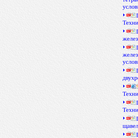
услов
Техни
желез
желез
услов
двухр
Техни
Техни
щавел