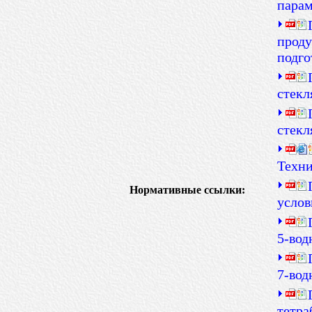
парам
проду
подго
стекл
стекл
Техни
Нормативные ссылки:
услов
5-вод
7-вод
тетра