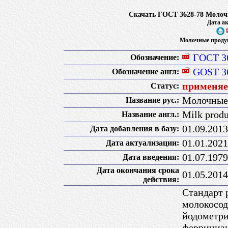
Скачать ГОСТ 3628-78 Молоч
Дата ак
Молочные продук
ГОСТ 3
Обозначение:
GOST 3
Обозначение англ:
применяет
Статус:
Молочные 
Название рус.:
Milk produ
Название англ.:
01.09.2013
Дата добавления в базу:
01.01.2021
Дата актуализации:
01.07.1979
Дата введения:
Дата окончания срока
01.05.2014
действия:
Стандарт 
молокосод
йодометри
феррициа