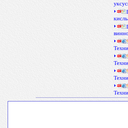
уксус
кислы
винно
Техни
Техни
Техни
Техни