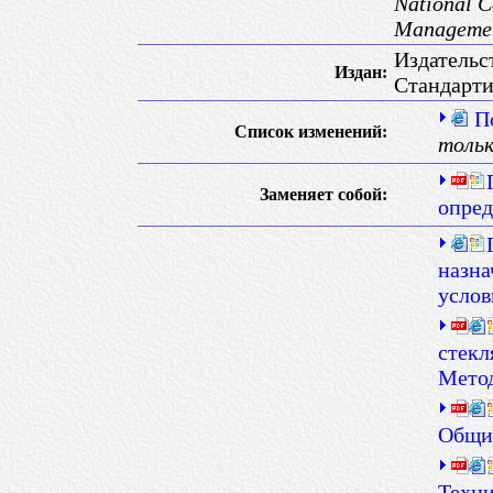
National C
Managemen
Издательс
Издан:
Стандарт
П
Список изменений:
тольк
Заменяет собой:
опред
назна
услов
стекл
Мето
Общие
Техни