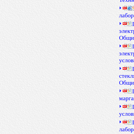
лабор
элект
Общие
элект
услов
стекл
Общие
марга
услов
лабор