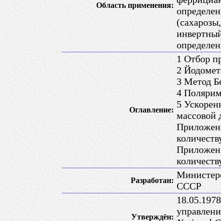
Область применения:
определен
(сахарозы,
инвертный
определен
1 Отбор п
2 Йодомет
3 Метод Б
4 Полярим
5 Ускорен
Оглавление:
массовой 
Приложени
количеств
Приложени
количеств
Министер
Разработан:
СССР
18.05.197
управлени
Утверждён: