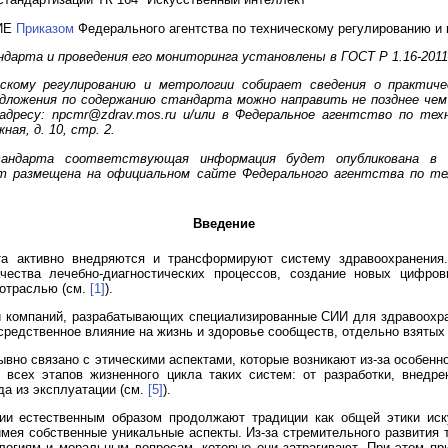
ИЕ
Приказом
Федерального агентства по техническому регулированию и ме
дарта и проведения его мониторинга установлены в ГОСТ Р 1.16-2011
скому регулированию и метрологии собирает сведения о практич
едложения по содержанию стандарта можно направить не позднее чем 
дресу: npcmr@zdrav.mos.ru и/или в Федеральное агентство по тех
ая, д. 10, стр. 2.
ндарта соответствующая информация будет опубликована в е
т размещена на официальном сайте Федерального агентства по тех
Введение
кта активно внедряются и трансформируют систему здравоохранения
чества лечебно-диагностических процессов, создание новых цифро
 отраслью (см.
[1]
).
и компаний, разрабатывающих специализированные СИИ для здравоохра
средственное влияние на жизнь и здоровье сообществ, отдельно взятых
вно связано с этическими аспектами, которые возникают из-за особенно
 всех этапов жизненного цикла таких систем: от разработки, внедр
а из эксплуатации (см.
[5]
).
и естественным образом продолжают традиции как общей этики иску
мея собственные уникальные аспекты. Из-за стремительного развития 
огиям и моральным вопросам, которые они затрагивают. При этом пр