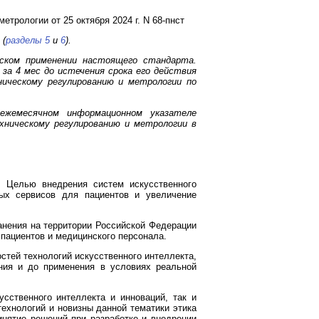
трологии от 25 октября 2024 г. N 68-пнст
 (
разделы 5
и
6
).
еском применении настоящего стандарта.
за 4 мес до истечения срока его действия
ническому регулированию и метрологии по
жемесячном информационном указателе
ническому регулированию и метрологии в
. Целью внедрения систем искусственного
вых сервисов для пациентов и увеличение
нения на территории Российской Федерации
 пациентов и медицинского персонала.
стей технологий искусственного интеллекта,
ения и до применения в условиях реальной
сственного интеллекта и инноваций, так и
технологий и новизны данной тематики этика
инятие решений при разработке и внедрении