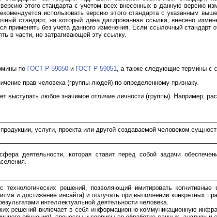
ерсию этого стандарта с учетом всех внесенных в данную версию из
рекомендуется использовать версию этого стандарта с указанным выше
чный стандарт, на который дана датированная ссылка, внесено измен
ся применять без учета данного изменения. Если ссылочный стандарт о
ть в части, не затрагивающей эту ссылку.
рмины по
ГОСТ Р 59050
и
ГОСТ Р 59051
, а также следующие термины с
ичение прав человека (группы людей) по определенному признаку.
ет выступать любое значимое отличие личности (группы). Например, рас
продукции, услуги, проекта или другой создаваемой человеком сущност
фера деятельности, которая ставит перед собой задачи обеспечени
аселения.
 технологических решений, позволяющий имитировать когнитивные 
ритма и достижение инсайта) и получать при выполнении конкретных пр
 результатами интеллектуальной деятельности человека.
ких решений включает в себя информационно-коммуникационную инфрас
нного обучения), процессы и сервисы по обработке данных, анализу и 