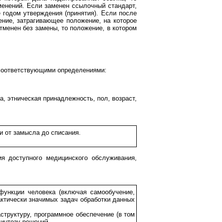
менений. Если заменен ссылочный стандарт,
 годом утверждения (принятия). Если после
ение, затрагивающее положение, на которое
тменен без замены, то положение, в котором
 соответствующими определениями:
а, этническая принадлежность, пол, возраст,
и от замысла до списания.
я доступного медицинского обслуживания,
функции человека (включая самообучение,
актически значимых задач обработки данных
труктуру, программное обеспечение (в том
синтезу решений.