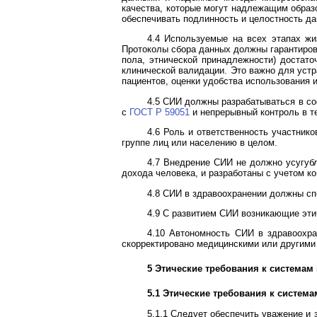
качества, которые могут надлежащим образ
обеспечивать подлинность и целостность да
4.4 Используемые на всех этапах ж
Протоколы сбора данных должны гарантирова
пола, этнической принадлежности) достато
клинической валидации. Это важно для уст
пациентов, оценки удобства использования 
4.5 СИИ должны разрабатываться в со
с
ГОСТ Р 59051
и непрерывный контроль в т
4.6 Роль и ответственность участник
группе лиц или населению в целом.
4.7 Внедрение СИИ не должно усугуб
дохода человека, и разработаны с учетом ко
4.8 СИИ в здравоохранении должны сп
4.9 С развитием СИИ возникающие эти
4.10 Автономность СИИ в здравоохра
скорректировано медицинскими или другими
5 Этические требования к системам 
5.1 Этические требования к система
5.1.1 Следует обеспечить уважение и 