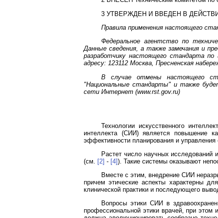
3 УТВЕРЖДЕН И ВВЕДЕН В ДЕЙСТВ
Правила применения настоящего стан
Федеральное агентство по техниче
Данные сведения, а также замечания и пр
разработчику настоящего стандарта по а
адресу: 123112 Москва, Пресненская набережн
В случае отмены настоящего ста
"Национальные стандарты" и также буде
сети Интернет (
www.rst.gov.ru
)
Технологии искусственного интелле
интеллекта (СИИ) является повышение ка
эффективности планирования и управления
Растет число научных исследований 
(см.
[2]
-
[4]
). Такие системы оказывают непо
Вместе с этим, внедрение СИИ неразры
причем этические аспекты характерны для
клинической практики и последующего вывод
Вопросы этики СИИ в здравоохранени
профессиональной этики врачей, при этом и
должна эволюционировать сообразно технол