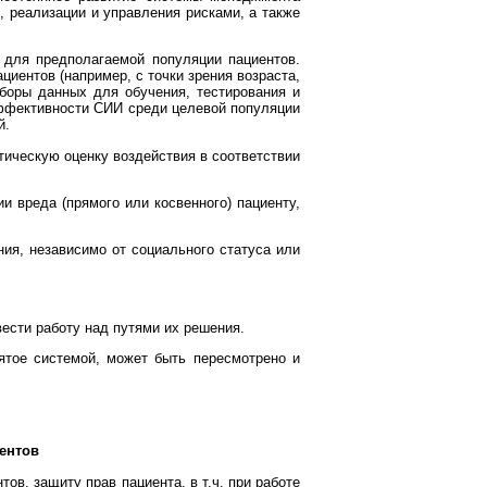
 реализации и управления рисками, а также
для предполагаемой популяции пациентов.
иентов (например, с точки зрения возраста,
аборы данных для обучения, тестирования и
эффективности СИИ среди целевой популяции
й.
тическую оценку воздействия в соответствии
и вреда (прямого или косвенного) пациенту,
ия, независимо от социального статуса или
ести работу над путями их решения.
ятое системой, может быть пересмотрено и
иентов
ов, защиту прав пациента, в т.ч. при работе