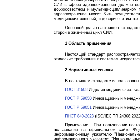
СИИ в сфере здравоохранения должно осн
добросовестном и мультидисциплинарном п
здравоохранение может быть осуществлен
медицинских решений, и доверие к этим тех
Основной целью настоящего стандарт
сторон в жизненный цикл СИИ.
1 Область применения
Настоящий стандарт распространяется
этические требования к системам искусстве
2 Нормативные ссылки
В настоящем стандарте использованы
ГОСТ 31508
Изделия медицинские. Кла
ГОСТ Р 59050
Инновационный менеджмен
ГОСТ Р 59051
Инновационный менеджмен
ПНСТ 840-2023
(ISO/IEC TR 24368:2022
Примечание - При пользовании наст
пользования на официальном сайте Фед
информационному указателю "Национальны
информационного указателя "Национальны