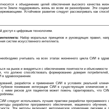
относится к объединению целей обеспечения высокого качества жизн
сти Земли поддерживать жизнь во всем ее разнообразии. Эти социал
ерживающими. Устойчивое развитие следует рассматривать как спосо
 доступ к цифровым технологиям.
интеллекта:
Набор моральных принципов и руководящих правил, напр
ения систем искусственного интеллекта.
необходимо учитывать на всех этапах жизненного цикла СИИ в здра
ься на рынок и внедряться с обеспечением понятности и объяснимости 
я, что должно способствовать формированию доверия потребителей
 в здравоохранении.
ований, разработок и применения СИИ в условиях реальной клинич
Глубокое понимание интеграции СИИ в существующие клинические и 
 с ними рисков для пациентов может помочь гарантировать, что С
проблемы.
 СИИ следует использовать лучшие практики разработки программного о
етоды разработки программного обеспечения, машинного обучения, 
ности. Эти методы включают методическое управление рисками и 