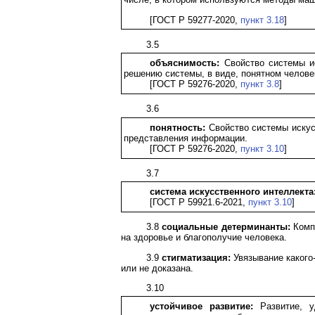
[ГОСТ Р 59277-2020,
пункт 3.18
]
3.5
объяснимость:
Свойство системы ис
решению системы, в виде, понятном челове
[ГОСТ Р 59276-2020,
пункт 3.8
]
3.6
понятность:
Свойство системы искусс
представления информации.
[ГОСТ Р 59276-2020,
пункт 3.10
]
3.7
система искусственного интеллекта
[ГОСТ Р 59921.6-2021,
пункт 3.10
]
3.8
социальные детерминанты:
Компл
на здоровье и благополучие человека.
3.9
стигматизация:
Увязывание какого-
или не доказана.
3.10
устойчивое развитие:
Развитие, у