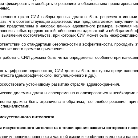
ом фиксировать и сообщать о решениях и обоснованиях проектирования,
нных.
изненного цикла СИИ наборы данных должны быть репрезентативными 
ть, что соответствующие характеристики предполагаемой популяции пац
чно представлены в наборах данных адекватного размера, включая н
ранения любых предвзятостей, обеспечения адекватной и обобщаемой 
и выявления обстоятельств, при которых СИИ может быть неэффективно
ответствии со стандартами безопасности и эффективности, проходить э
ечение всего времени применения.
ов работы с СИИ должны быть четко определены, особенно при нанесени
лять цифровое неравенство, СИИ должны быть доступны среди населен
нтекста (демографического, популяционного и др.).
особствовать устойчивому развитию отрасли здравоохранения.
ческие дилеммы должны своевременно анализироваться и необходимо в
нении должна быть ограничена и обратима, т.о. любое решение, прин
 специалистами.
искусственного интеллекта
м искусственного интеллекта с точки зрения защиты интересов пац
защиту неприкосновенности частной жизни и конфиденциальности пациент