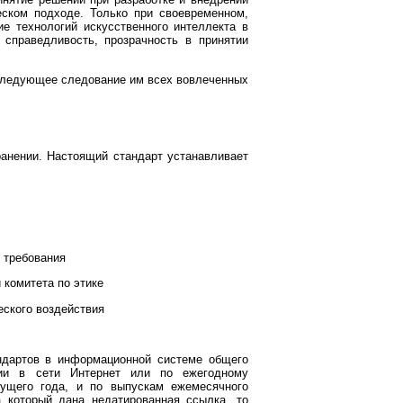
ском подходе. Только при своевременном,
е технологий искусственного интеллекта в
справедливость, прозрачность в принятии
оследующее следование им всех вовлеченных
ранении. Настоящий стандарт устанавливает
 требования
 комитета по этике
еского воздействия
ндартов в информационной системе общего
гии в сети Интернет или по ежегодному
кущего года, и по выпускам ежемесячного
 который дана недатированная ссылка, то