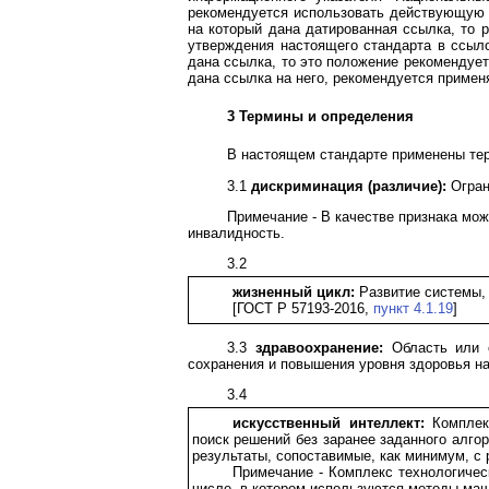
рекомендуется использовать действующую в
на который дана датированная ссылка, то 
утверждения настоящего стандарта в ссыло
дана ссылка, то это положение рекомендует
дана ссылка на него, рекомендуется применя
3 Термины и определения
В настоящем стандарте применены те
3.1
дискриминация (различие):
Огран
Примечание - В качестве признака мож
инвалидность.
3.2
жизненный цикл:
Развитие системы, 
[ГОСТ Р 57193-2016,
пункт 4.1.19
]
3.3
здравоохранение:
Область или с
сохранения и повышения уровня здоровья н
3.4
искусственный интеллект:
Комплекс
поиск решений без заранее заданного алго
результаты, сопоставимые, как минимум, с
Примечание - Комплекс технологичес
числе, в котором используются методы маши