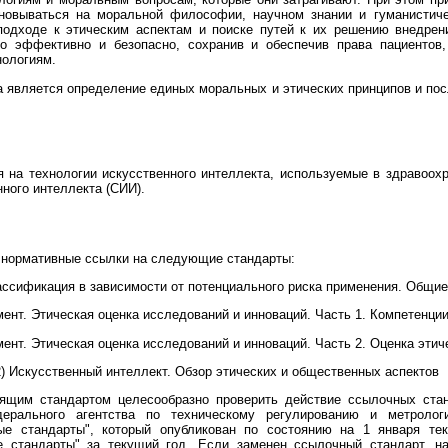
овываться на моральной философии, научном знании и гуманистиче
одходе к этическим аспектам и поиске путей к их решению внедрени
о эффективно и безопасно, сохранив и обеспечив права пациентов, 
нологиям.
а является определение единых моральных и этических принципов и п
 на технологии искусственного интеллекта, используемые в здравоох
нного интеллекта (СИИ).
 нормативные ссылки на следующие стандарты:
ссификация в зависимости от потенциального риска применения. Общие
т. Этическая оценка исследований и инноваций. Часть 1. Компетенции
т. Этическая оценка исследований и инноваций. Часть 2. Оценка этич
) Искусственный интеллект. Обзор этических и общественных аспектов
оящим стандартом целесообразно проверить действие ссылочных ста
ерального агентства по техническому регулированию и метроло
е стандарты", который опубликован по состоянию на 1 января те
е стандарты" за текущий год. Если заменен ссылочный стандарт, на