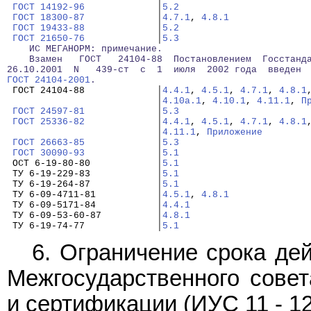
ГОСТ 14192-96
             │
5.2
ГОСТ 18300-87
             │
4.7.1
, 
4.8.1
ГОСТ 19433-88
             │
5.2
ГОСТ 21650-76
             │
5.3
    ИС МЕГАНОРМ: примечание.
    Взамен   ГОСТ   24104-88  Постановлением  Госстанд
26.10.2001  N   439-ст  с  1  июля  2002 года  введен 
ГОСТ 24104-2001
.
 ГОСТ 24104-88             │
4.4.1
, 
4.5.1
, 
4.7.1
, 
4.8.1
                           │
4.10а.1
, 
4.10.1
, 
4.11.1
, 
П
ГОСТ 24597-81
             │
5.3
ГОСТ 25336-82
             │
4.4.1
, 
4.5.1
, 
4.7.1
, 
4.8.1
                           │
4.11.1
, 
Приложение
ГОСТ 26663-85
             │
5.3
ГОСТ 30090-93
             │
5.1
 ОСТ 6-19-80-80            │
5.1
 ТУ 6-19-229-83            │
5.1
 ТУ 6-19-264-87            │
5.1
 ТУ 6-09-4711-81           │
4.5.1
, 
4.8.1
 ТУ 6-09-5171-84           │
4.4.1
 ТУ 6-09-53-60-87          │
4.8.1
 ТУ 6-19-74-77             │
5.1
6. Ограничение срока де
Межгосударственного совет
и сертификации (ИУС 11 - 12