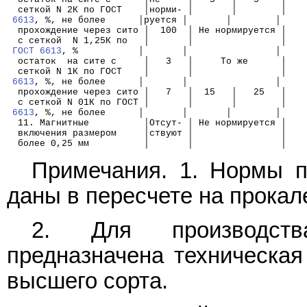
  сеткой N 2К по ГОСТ    │норми- │       │        │
6613
, %, не более      │руется │       │        │
  прохождение через сито │  100  │ Не нормируется │
  с сеткой  N 1,25К по   │       │                │
ГОСТ 6613
, %           │       │                │
  остаток  на сите с     │   3   │     То же      │
  сеткой N 1К по ГОСТ    │       │                │
6613
, %, не более      │       │                │
  прохождение через сито │   7   │  15   │   25   │
  с сеткой N 01К по ГОСТ │       │       │        │
6613
, %, не более      │       │       │        │
  11. Магнитные          │Отсут- │ Не нормируется │   
  включения размером     │ствуют │                │
  более 0,25 мм          │       │                │
Примечания. 1. Нормы п
даны в пересчете на прокал
2. Для производства
предназначена техническая
высшего сорта.