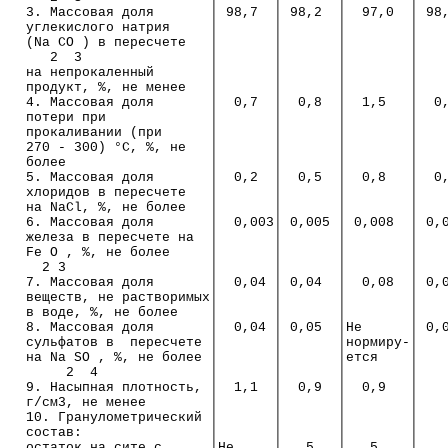
  3. Массовая доля       │ 98,7  │ 98,2  │  97,0  │ 98
  углекислого натрия     │       │       │        │   
  (Na CO ) в пересчете   │       │       │        │   
     2  3                │       │       │        │   
  на непрокаленный       │       │       │        │   
  продукт, %, не менее   │       │       │        │   
  4. Массовая доля       │  0,7  │  0,8  │  1,5   │  0
  потери при             │       │       │        │   
  прокаливании (при      │       │       │        │   
  270 - 300) °С, %, не   │       │       │        │   
  более                  │       │       │        │   
  5. Массовая доля       │  0,2  │  0,5  │  0,8   │  0
  хлоридов в пересчете   │       │       │        │   
  на NaCl, %, не более   │       │       │        │   
  6. Массовая доля       │  0,003│ 0,005 │ 0,008  │ 0,
  железа в пересчете на  │       │       │        │   
  Fe O , %, не более     │       │       │        │   
    2 3                  │       │       │        │   
  7. Массовая доля       │  0,04 │ 0,04  │  0,08  │ 0,
  веществ, не растворимых│       │       │        │   
  в воде, %, не более    │       │       │        │   
  8. Массовая доля       │  0,04 │ 0,05  │Не      │ 0,
  сульфатов в  пересчете │       │       │нормиру-│   
  на Na SO , %, не более │       │       │ется    │   
       2  4              │       │       │        │   
  9. Насыпная плотность, │  1,1  │  0,9  │  0,9   │   
  г/см3, не менее        │       │       │        │
  10. Гранулометрический │       │       │        │   
  состав:                │       │       │        │
  остаток на сите с      │Не     │   5   │   5    │