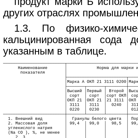
продукт марки Б использ
других отраслях промышлен
1.3. По физико-химиче
кальцинированная сода д
указанным в таблице.
─────────────────────────┬────────────────────────────
      Наименование       │            Норма для марки 
       показателя        │
                         ├────────────────────────┬───
                         │Марка А ОКП 21 3111 0200│Мар
                         ├───────┬───────┬────────┼───
                         │Высший │Первый │ Второй │Выс
                         │ сорт  │ сорт  │сорт ОКП│ со
                         │ОКП 21 │ОКП 21 │21 3111 │ОКП
                         │ 3111  │ 3111  │  0240  │ 31
                         │ 0220  │ 0230  │        │ 01
─────────────────────────┼───────┴───────┴────────┼───
  1. Внешний вид         │  Гранулы белого цвета  │ По
  2. Массовая доля       │ 99,4  │ 99,0  │  98,5  │ 99
  углекислого натрия     │       │       │        │   
  (Na CO ), %, не менее  │       │       │        │   
     2  3                │       │       │        │   