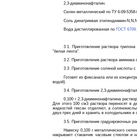
2,3-диаминонафталин.
Селен металлический по ТУ 6-09-5358-8
Соль динатриевая этилендиамин-N,N,N'
Вода дистиллированная по
ГОСТ 6709
.
3.1. Приготовление раствора трилон
"белая лента".
3.2. Приготовление раствора аммиака 
3.3. Приготовление соляной кислоты с
Готовят из фиксанала или из концент
водой).
3.4. Приготовление 2,3-диаминонафта
0,100 г 2,3-диаминонафталина раство
Для этого 100 см3 раствора переносят в д
жидкостей гексан отделяют, а солянокислы
двух-трех дней и хранить в холодильнике в 
3.5. Приготовление градуировочных ра
Навеску 0,100 г металлического селе
накрывают стаканчик часовым стеклом и н