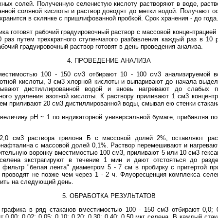
жных солей. Полученную селенистую кислоту растворяют в воде, раст
анной соляной кислоты и раствор доводят до метки водой. Получают о
хранится в склянке с пришлифованной пробкой. Срок хранения - до года
ка готовят рабочий градуировочный раствор с массовой концентрацией 
 раз путем трехкратного ступенчатого разбавления каждый раз в 10
абочий градуировочный раствор готовят в день проведения анализа.
4. ПРОВЕДЕНИЕ АНАЛИЗА
вместимостью 100 - 150 см3 отбирают 10 - 100 см3 анализируемой в
зотной кислоты, 3 см3 хлорной кислоты и выпаривают до начала выде
мывают дистиллированной водой и вновь нагревают до слабых п
ого удаления азотной кислоты. К раствору приливают 1 см3 концент
тем приливают 20 см3 дистиллированной воды, смывая ею стенки стакан
величину pH ~ 1 по индикаторной универсальной бумаге, прибавляя п
 2,0 см3 раствора трилона Б с массовой долей 2%, оставляют рас
онафталина с массовой долей 0,1%. Раствор перемешивают и нагревают
тельную воронку вместимостью 100 см3, приливают 5 или 10 см3 гексан
селена экстрагируют в течение 1 мин и дают отстояться до разд
фильтр "белая лента" диаметром 5 - 7 см в пробирку с притертой про
роводят не позже чем через 1 - 2 ч. Флуоресценция комплекса селе
ить на следующий день.
5. ОБРАБОТКА РЕЗУЛЬТАТОВ
графика в ряд стаканов вместимостью 100 - 150 см3 отбирают 0,0; 0,2;
 0,00; 0,02; 0,05; 0,10; 0,20; 0,30; 0,40; 0,50 мкг селена. В каждый с