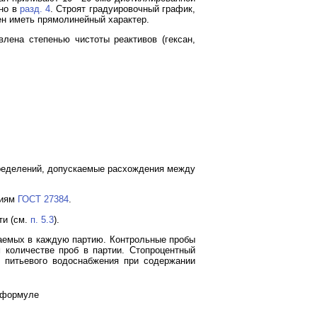
ано в
разд. 4
. Строят градуировочный график,
ен иметь прямолинейный характер.
лена степенью чистоты реактивов (гексан,
пределений, допускаемые расхождения между
ниям
ГОСТ 27384
.
ти (см.
п. 5.3
).
чаемых в каждую партию. Контрольные пробы
количестве проб в партии. Стопроцентный
 питьевого водоснабжения при содержании
 формуле