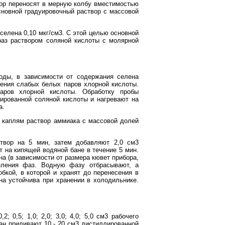
вор переносят в мерную колбу вместимостью
сновной градуировочный раствор с массовой
.
селена 0,10 мкг/см3. С этой целью основной
 раз раствором соляной кислоты с молярной
оды, в зависимости от содержания селена
ления слабых белых паров хлорной кислоты.
аров хлорной кислоты. Обработку пробы
рированной соляной кислоты и нагревают на
а.
о каплям раствор аммиака с массовой долей
твор на 5 мин, затем добавляют 2,0 см3
 на кипящей водяной бане в течение 5 мин.
а (в зависимости от размера кювет прибора,
еления фаз. Водную фазу отбрасывают, а
бкой, в которой и хранят до перенесения в
на устойчива при хранении в холодильнике.
 0,5; 1,0; 2,0; 3,0; 4,0; 5,0 см3 рабочего
такан приливают 10 - 20 см3 дистиллированной