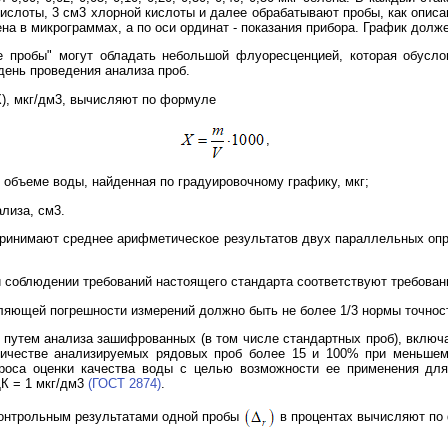
 кислоты, 3 см3 хлорной кислоты и далее обрабатывают пробы, как опис
на в микрограммах, а по оси ординат - показания прибора. График долж
е пробы" могут обладать небольшой флуоресценцией, которая обуслов
день проведения анализа проб.
X), мкг/дм3, вычисляют по формуле
,
 объеме воды, найденная по градуировочному графику, мкг;
лиза, см3.
 принимают среднее арифметическое результатов двух параллельных о
и соблюдении требований настоящего стандарта соответствуют требова
вляющей погрешности измерений должно быть не более 1/3 нормы точнос
т путем анализа зашифрованных (в том числе стандартных проб), вклю
ичестве анализируемых рядовых проб более 15 и 100% при меньшем 
проса оценки качества воды с целью возможности ее применения для
ДК = 1 мкг/дм3
(ГОСТ 2874)
.
контрольным результатами одной пробы
в процентах вычисляют по