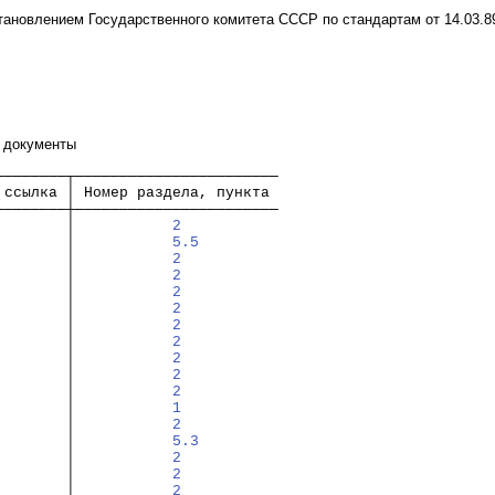
тановлением Государственного комитета СССР по стандартам от 14.03.89
е документы
────────┬───────────────────────
 ссылка │ Номер раздела, пункта
────────┼───────────────────────
        │           
2
        │           
5.5
        │           
2
        │           
2
        │           
2
        │           
2
        │           
2
        │           
2
        │           
2
        │           
2
        │           
2
        │           
1
        │           
2
        │           
5.3
        │           
2
        │           
2
        │           
2