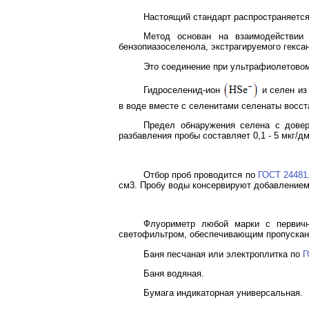
Настоящий стандарт распространяется
Метод основан на взаимодействии 
бензопиазоселенола, экстрагируемого гекса
Это соединение при ультрафиолетовом
Гидроселенид-ион
и селен из
в воде вместе с селенитами селенаты восст
Предел обнаружения селена с довер
разбавления пробы составляет 0,1 - 5 мкг/дм
Отбор проб проводится по
ГОСТ 24481
см3. Пробу воды консервируют добавлением 
Флуориметр любой марки с первич
светофильтром, обеспечивающим пропускани
Баня песчаная или электроплитка по
Г
Баня водяная.
Бумага индикаторная универсальная.