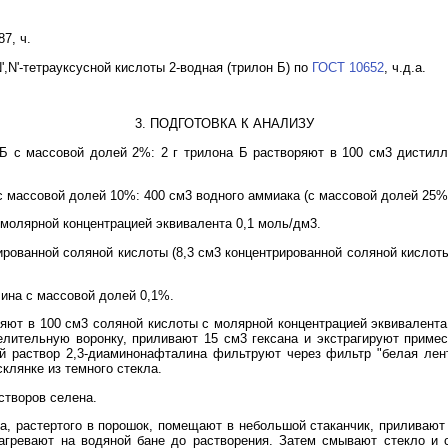
7, ч.
,N'-тетрауксусной кислоты 2-водная (трилон Б) по
ГОСТ 10652
, ч.д.а.
3. ПОДГОТОВКА К АНАЛИЗУ
а Б с массовой долей 2%: 2 г трилона Б растворяют в 100 см3 дисти
с массовой долей 10%: 400 см3 водного аммиака (с массовой долей 25%
 молярной концентрацией эквивалента 0,1 моль/дм3.
рированной соляной кислоты (8,3 см3 концентрированной соляной кисло
лина с массовой долей 0,1%.
ряют в 100 см3 соляной кислоты с молярной концентрацией эквивалента
елительную воронку, приливают 15 см3 гексана и экстрагируют примес
й раствор 2,3-диаминонафталина фильтруют через фильтр "белая лен
склянке из темного стекла.
створов селена.
на, растертого в порошок, помещают в небольшой стаканчик, приливают
агревают на водяной бане до растворения. Затем смывают стекло и с