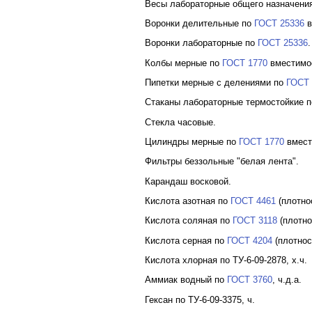
Весы лабораторные общего назначения 
Воронки делительные по
ГОСТ 25336
в
Воронки лабораторные по
ГОСТ 25336
.
Колбы мерные по
ГОСТ 1770
вместимос
Пипетки мерные с делениями по
ГОСТ 
Стаканы лабораторные термостойкие 
Стекла часовые.
Цилиндры мерные по
ГОСТ 1770
вмест
Фильтры беззольные "белая лента".
Карандаш восковой.
Кислота азотная по
ГОСТ 4461
(плотнос
Кислота соляная по
ГОСТ 3118
(плотнос
Кислота серная по
ГОСТ 4204
(плотност
Кислота хлорная по ТУ-6-09-2878, х.ч.
Аммиак водный по
ГОСТ 3760
, ч.д.а.
Гексан по ТУ-6-09-3375, ч.