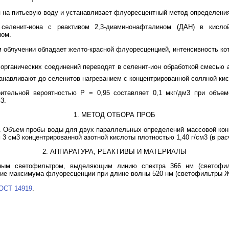
 на питьевую воду и устанавливает флуоресцентный метод определения
селенит-иона с реактивом 2,3-диаминонафталином (ДАН) в кисло
ном.
 облучении обладает желто-красной флуоресценцией, интенсивность ко
 органических соединений переводят в селенит-ион обработкой смесью 
анавливают до селенитов нагреванием с концентрированной соляной кис
ительной вероятностью P = 0,95 составляет 0,1 мкг/дм3 при объем
3.
1. МЕТОД ОТБОРА ПРОБ
. Объем пробы воды для двух параллельных определений массовой кон
3 см3 концентрированной азотной кислоты плотностью 1,40 г/см3 (в расч
2. АППАРАТУРА, РЕАКТИВЫ И МАТЕРИАЛЫ
ным светофильтром, выделяющим линию спектра 366 нм (светофил
е максимума флуоресценции при длине волны 520 нм (светофильтры ЖС
ОСТ 14919
.