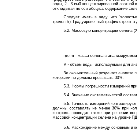
воды, 2 - 3 см3 концентрированной азотной
откладывая по оси абсцисс содержание селе
Следует иметь в виду, что "холосты
трилон Б). Градуировочный график строят в 
5.2. Массовую концентрацию селена (
где m - масса селена в анализируемом
V - объем воды, используемый для ана
За окончательный результат анализа
которыми не должны превышать 30%.
5.3. Нормы погрешности измерений пр
5.4. Значение систематической соста
5.5. Точность измерений контролирую
должны составлять не менее 30% при кол
контроль проводят также при решении во
массовой концентрации селена на уровне П
5.6. Расхождение между основным и 