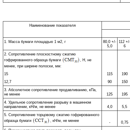
Наименование показателя
1. Масса бумаги площадью 1 м2, г
80,0 +/-
112 +/
5,0
6
2. Сопротивление плоскостному сжатию
гофрированного образца бумаги
, Н, не
менее, при ширине полоски, мм:
15
115
190
12,7
90
150
3. Абсолютное сопротивление продавливанию, кПа,
не менее
125
195
4. Удельное сопротивление разрыву в машинном
направлении, кН/м, не менее
4,0
5,5
5. Сопротивление торцовому сжатию гофрированного
образца бумаги
, кН/м, не менее
-
0,75