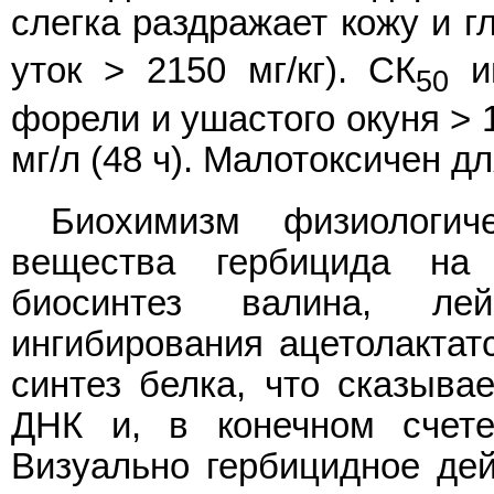
слегка раздражает кожу и гл
уток > 2150 мг/кг). СК
им
50
форели и ушастого окуня > 1
мг/л (48 ч). Малотоксичен д
Биохимизм физиологич
вещества гербицида на 
биосинтез валина, ле
ингибирования ацетолактатс
синтез белка, что сказывае
ДНК и, в конечном счете
Визуально гербицидное дей