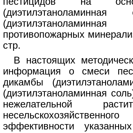
пестицидов на осн
(диэтилэтаноламинна
(диэтилэтаноламинн
противопожарных минерализо
стр.
В настоящих методическ
информация о смеси пес
дикамбы (диэтилэтанолам
(диэтилэтаноламинная соль
нежелательной раст
несельскохозяйственно
эффективности указанны