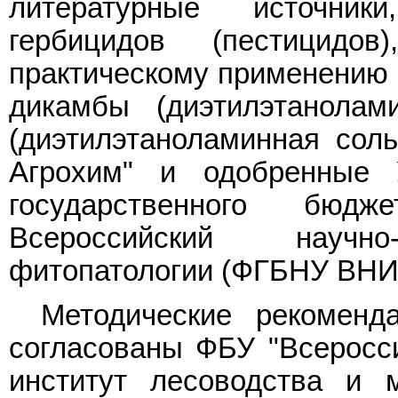
литературные источни
гербицидов (пестицид
практическому применению 
дикамбы (диэтилэтанолам
(диэтилэтаноламинная сол
Агрохим" и одобренные 
государственного бюдж
Всероссийский научно-
фитопатологии (ФГБНУ ВН
Методические рекоменд
согласованы ФБУ "Всеросси
институт лесоводства и м