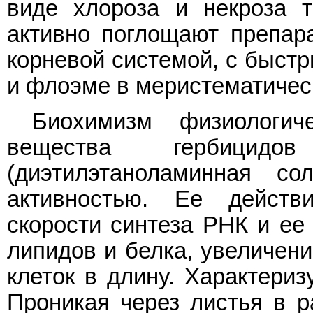
виде хлороза и некроза т
активно поглощают препара
корневой системой, с быст
и флоэме в меристематическ
Биохимизм физиологич
вещества гербици
(диэтилэтаноламинная со
активностью. Ее действ
скорости синтеза РНК и ее 
липидов и белка, увеличени
клеток в длину. Характериз
Проникая через листья в р