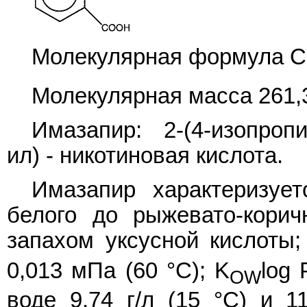
Молекулярная формула C
Молекулярная масса 261,
Имазапир: 2-(4-изопропи
ил) - никотиновая кислота.
Имазапир характеризуе
белого до рыжевато-корич
запахом уксусной кислоты;
0,013 мПа (60 °C); K
log 
OW
воде 9,74 г/л (15 °C) и 11