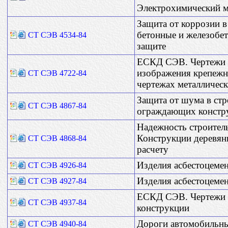
Электрохимический м
Защита от коррозии в
бетонные и железобе
СТ СЭВ 4534-84
защите
ЕСКД СЭВ. Чертежи 
изображения крепежны
СТ СЭВ 4722-84
чертежах металличес
Защита от шума в стр
СТ СЭВ 4867-84
ограждающих констр
Надежность строител
Конструкции деревян
СТ СЭВ 4868-84
расчету
Изделия асбестоцеме
СТ СЭВ 4926-84
Изделия асбестоцеме
СТ СЭВ 4927-84
ЕСКД СЭВ. Чертежи 
СТ СЭВ 4937-84
конструкции
Дороги автомобильны
СТ СЭВ 4940-84