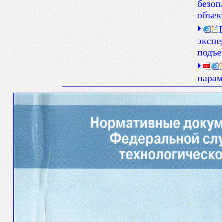
безоп
объек
экспе
подъ
парам