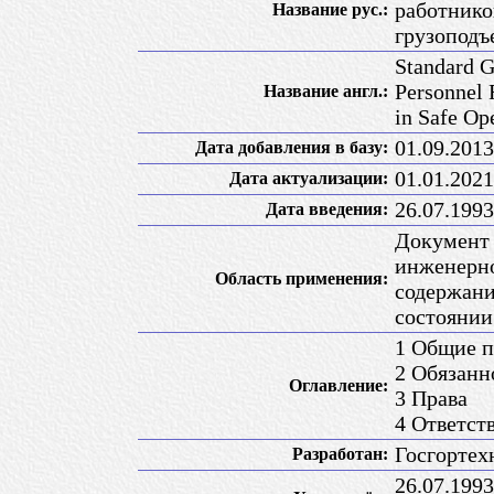
работнико
Название рус.:
грузоподъ
Standard G
Personnel 
Название англ.:
in Safe Op
01.09.2013
Дата добавления в базу:
01.01.2021
Дата актуализации:
26.07.1993
Дата введения:
Документ 
инженерно
Область применения:
содержани
состоянии
1 Общие 
2 Обязанн
Оглавление:
3 Права
4 Ответст
Госгортех
Разработан:
26.07.199