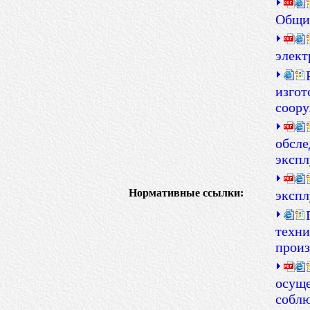
Общие
элект
изгот
соор
обсле
эксп
Нормативные ссылки:
экспл
техни
произ
осуще
собл