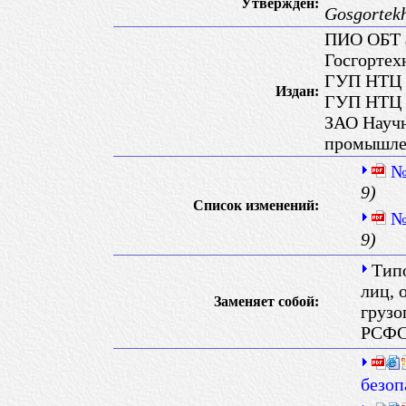
Утверждён:
Gosgortek
ПИО ОБТ
Госгортех
ГУП НТЦ 
Издан:
ГУП НТЦ 
ЗАО Научн
промышле
№
9)
Список изменений:
№
9)
Тип
лиц, 
Заменяет собой:
грузо
РСФСР
безоп