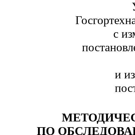
Госгортехна
с и
постановл
и и
пос
МЕТОДИЧЕ
ПО ОБСЛЕДОВ