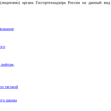
(лицензию) органа Госгортехнадзора России на данный вид
твования
ого
 лифтам,
по тяговой
его шкива