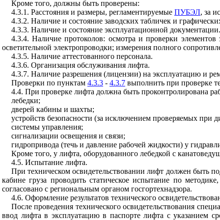
Кроме того, должны быть проверены:
4.3.1. Расстояния и размеры, регламентируемые
ПУБЭЛ
, за 
4.3.2. Наличие и состояние заводских табличек и графически
4.3.3.
Наличие и состояние эксплуатационной документации
4.3.4. Наличие протоколов: осмотра и проверки элементов
осветительной электропроводки; измерения полного сопротивлен
4.3.5. Наличие аттестованного персонала.
4.3.6. Организация обслуживания лифта.
4.3.7.
Наличие разрешения (лицензии) на эксплуатацию и ре
Проверки по пунктам
4.3.3
-
4.3.7
выполнить при проверке те
4.4. При проверке лифта должна быть проконтролирована раб
лебедки;
дверей кабины и шахты;
устройств безопасности (за исключением проверяемых при 
системы управления;
сигнализации освещения и связи;
гидропривода (течь и давление рабочей жидкости) у гидравл
Кроме того, у лифта, оборудованного лебедкой с канатовед
4.5. Испытание лифта.
При техническом освидетельствовании лифт должен быть по
кабине груза проводить статическое испытание по методике
согласовано с региональным органом госгортехнадзора.
4.6. Оформление результатов технического освидетельствова
После проведения технического освидетельствования специ
ввод лифта в эксплуатацию в паспорте лифта с указанием ср