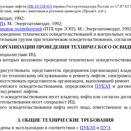
уатации лифтов (
ПБ 10-558-03
) (приказ Госгортехнадзора России от 17.07.03
ствия, лифтам с винтовым и реечным приводом. (
Примеч. изд
.)
миздат, 1992;
ЭП
). М.: Энергоатомиздат, 1992;
ановок потребителей
(ПТБ при ЭЭП). М.: Энергоатомиздат, 1992
роведению технических освидетельствований и контрольных осм
ельным грузом при техническом освидетельствовании, согласова
О ОРГАНИЗАЦИИ ПРОВЕДЕНИЯ ТЕХНИЧЕСКОГО ОСВИ
специалистами ИЦ.
 которых возложено проведение технических освидетельствов
исутствовать: представитель предприятия (организации) владе
от по техническому обслуживанию и ремонту лифтов; электромех
исутствовать представитель организации, выполнявшей ремонт 
ического освидетельствования, определяются
ПУБЭЛ
и догово
ли) ремонт лифтов.
го освидетельствования несет владелец лифта или согласно дог
детельствования несет специалист ИЦ.
ского освидетельствования лифта несет лицо, ответственное з
3. ОБЩИЕ ТЕХНИЧЕСКИЕ ТРЕБОВАНИЯ
дены в эксплуатацию в соответствии с
ПУБЭЛ
и
ПУЭ
.