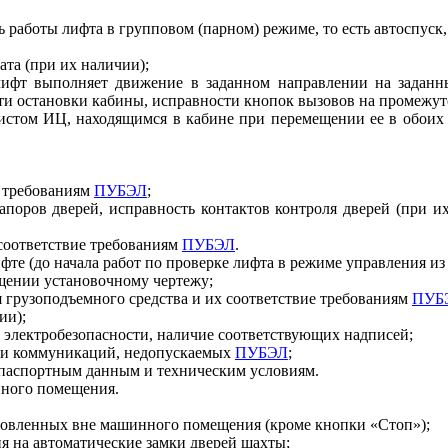
работы лифта в групповом (парном) режиме, то есть автоспуск,
та (при их наличии);
лифт выполняет движение в заданном направлении на заданны
ти остановки кабины, исправности кнопок вызовов на промежу
листом ИЦ, находящимся в кабине при перемещении ее в обоих
 требованиям
ПУБЭЛ
;
апоров дверей, исправность контактов контроля дверей (при и
соответствие требованиям
ПУБЭЛ
.
те (до начала работ по проверке лифта в режиме управления и
щении установочному чертежу;
 грузоподъемного средства и их соответствие требованиям
ПУБ
ии);
 электробезопасности, наличие соответствующих надписей;
 и коммуникаций, недопускаемых
ПУБЭЛ
;
я паспортным данным и техническим условиям.
нного помещения.
ановленных вне машинного помещения (кроме кнопки «Стоп»);
я на автоматические замки дверей шахты;