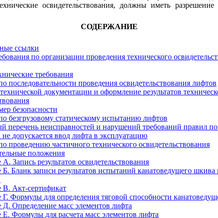
хнические освидетельствования, должны иметь разрешение 
СОДЕРЖАНИЕ
вные ссылки
ебования по организации проведения технического освидетельс
хнические требования
 по последовательности проведения освидетельствования лифтов
 технической документации и оформление результатов техническ
твования
 мер безопасности
 по безгрузовому статическому испытанию лифтов
й перечень неисправностей и нарушений требований правил по
 не допускается ввод лифта в эксплуатацию
 по проведению частичного технического освидетельствования
ительные положения
е А.
Запись результатов освидетельствования
 Б.
Бланк записи результатов испытаний канатоведущего шкива 
и
 В.
Акт-сертификат
 Г.
Формулы для определения тяговой способности канатоведущ
 Д.
Определение масс элементов лифта
 Е.
Формулы для расчета масс элементов лифта