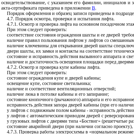
освидетельствование, с указанием его фамилии, инициалов и 
акта-сертификата приведена в приложении
В
.
Порядок оформления и образец записи приведены в подразд
4.7. Порядок осмотра, проверки и испытания лифта.
4.7.1. Осмотр и проверка лифта на основном посадочном эта
При этом следует проверить:
соответствие состояния ограждения шахты и ее дверей треб
наличие правил пользования лифтом у лифтов со смешанным
наличие ключевины для открывания дверей шахты спецключо
двери шахты, их замки и контакты на соответствие техничес
состояние и исправность действия вызывного аппарата и свет
наличие и достаточность освещения площадки перед дверям
4.7.2. Осмотр и проверка купе кабины лифта.
При этом следует проверить:
состояние ограждения купе и дверей кабины;
освещение купе, состояние светильника;
наличие и соответствие вентиляционных отверстий;
наличие люка в потолке кабины и его запирание;
состояние кнопочного (рычажного) аппарата и его исправное
исправность действия запора дверей кабины (при его наличи
у лифтов с подвижным полом кабины - исправность действия
у лифтов с автоматическим приводом дверей с реверсировани
у грузовых лифтов с дверями типа «Боствиг» (решетчатые ра
состояние аварийной двери (при наличии согласно проекту), 
4.7.3. Проверка работы электросхемы в «нормальном режиме