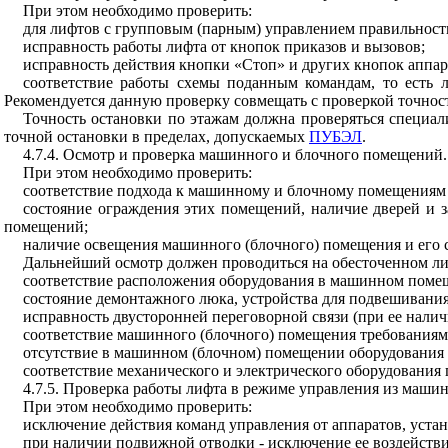
При этом необходимо проверить:
для лифтов с групповым (парным) управлением правильность 
исправность работы лифта от кнопок приказов и вызовов;
исправность действия кнопки «Стоп» и других кнопок аппара
соответствие работы схемы поданным командам, то есть 
Рекомендуется данную проверку совмещать с проверкой точнос
Точность остановки по этажам должна проверяться специа
точной остановки в пределах, допускаемых
ПУБЭЛ
.
4.7.4. Осмотр и проверка машинного и блочного помещений.
При этом необходимо проверить:
соответствие подхода к машинному и блочному помещениям
состояние ограждения этих помещений, наличие дверей и з
помещений;
наличие освещения машинного (блочного) помещения и его 
Дальнейший осмотр должен проводиться на обесточенном лиф
соответствие расположения оборудования в машинном поме
состояние демонтажного люка, устройства для подвешивания
исправность двусторонней переговорной связи (при ее налич
соответствие машинного (блочного) помещения требованиям
отсутствие в машинном (блочном) помещении оборудования
соответствие механического и электрического оборудовани
4.7.5. Проверка работы лифта в режиме управления из маши
При этом необходимо проверить:
исключение действия команд управления от аппаратов, уст
при наличии подвижной отводки - исключение ее воздействи