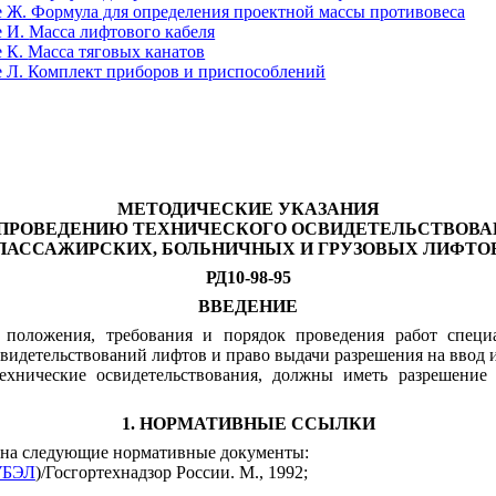
е Ж.
Формула для определения проектной массы противовеса
е И.
Масса лифтового кабеля
 К.
Масса тяговых канатов
 Л.
Комплект приборов и приспособлений
МЕТОДИЧЕСКИЕ УКАЗАНИЯ
 ПРОВЕДЕНИЮ ТЕХНИЧЕСКОГО ОСВИДЕТЕЛЬСТВОВА
ПАССАЖИРСКИХ, БОЛЬНИЧНЫХ И ГРУЗОВЫХ ЛИФТО
РД10-98-95
ВВЕДЕНИЕ
 положения, требования и порядок проведения работ спец
видетельствований лифтов и право выдачи разрешения на ввод 
хнические освидетельствования, должны иметь разрешение 
1. НОРМАТИВНЫЕ ССЫЛКИ
 на следующие нормативные документы:
УБЭЛ
)/Госгортехнадзор России. М., 1992;