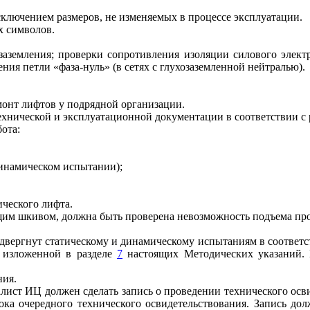
исключением размеров, не изменяемых в процессе эксплуатации.
х символов.
.
 заземления; проверки сопротивления изоляции силового элект
ия петли «фаза-нуль» (в сетях с глухозаземленной нейтралью).
монт лифтов у подрядной организации.
хнической и эксплуатационной документации в соответствии с
ота:
динамическом испытании);
ического лифта.
ущим шкивом, должна быть проверена невозможность подъема пр
двергнут статическому и динамическому испытаниям в соответ
, изложенной в разделе
7
настоящих Методических указаний.
ния.
алист ИЦ должен сделать запись о проведении технического ос
ока очередного технического освидетельствования. Запись д