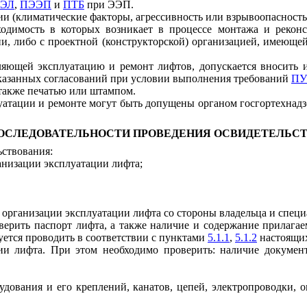
ЭЛ
,
ПЭЭП
и
ПТБ
при ЭЭП.
и (климатические факторы, агрессивность или взрывоопасность с
бходимость в которых возникает в процессе монтажа и рекон
и, либо с проектной (конструкторской) организацией, имеюще
яющей эксплуатацию и ремонт лифтов, допускается вносить и
указанных согласований при условии выполнения требований
ПУ
также печатью или штампом.
уатации и ремонте могут быть допущены органом госгортехнадз
 ПОСЛЕДОВАТЕЛЬНОСТИ ПРОВЕДЕНИЯ ОСВИДЕТЕЛЬС
ьствования:
анизации эксплуатации лифта;
 организации эксплуатации лифта со стороны владельца и спец
верить паспорт лифта, а также наличие и содержание прилагае
уется проводить в соответствии с пунктами
5.1.1
,
5.1.2
настоящих
ции лифта. При этом необходимо проверить: наличие докумен
удования и его креплений, канатов, цепей, электропроводки,