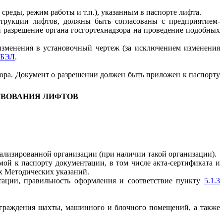
реды, режим работы и т.п.), указанным в паспорте лифта.
струкции лифтов, должны быть согласованы с предприятием-
й разрешение органа госгортехнадзора на проведение подобных
зменения в установочный чертеж (за исключением изменения
БЭЛ
.
ора. Документ о разрешении должен быть приложен к паспорту
ТВОВАНИЯ ЛИФТОВ
иализированной организации (при наличии такой организации).
мой к паспорту документации, в том числе акта-сертификата и
 Методических указаний.
тации, правильность оформления и соответствие пункту
5.1.3
 ограждения шахты, машинного и блочного помещений, а также