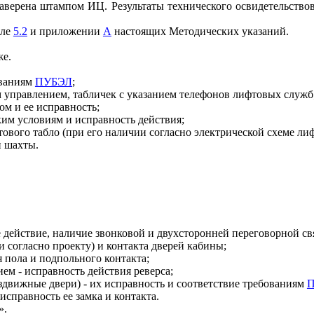
заверена штампом ИЦ. Результаты технического освидетельств
еле
5.2
и приложении
А
настоящих Методических указаний.
же.
ованиям
ПУБЭЛ
;
 управлением, табличек с указанием телефонов лифтовых служб
м и ее исправность;
ким условиям и исправность действия;
ового табло (при его наличии согласно электрической схеме лиф
и шахты.
 действие, наличие звонковой и двухсторонней переговорной св
и согласно проекту) и контакта дверей кабины;
 пола и подпольного контакта;
ем - исправность действия реверса;
здвижные двери) - их исправность и соответствие требованиям
исправность ее замка и контакта.
».