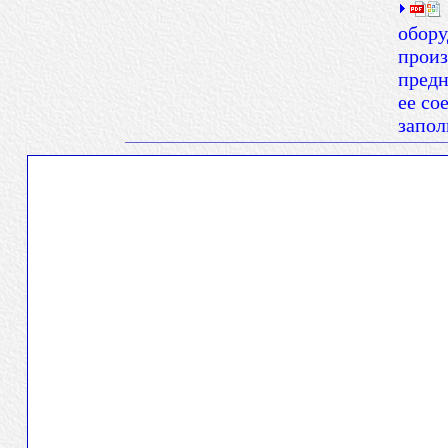
обору
произ
предн
ее со
запо