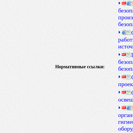
безоп
произ
безоп
работ
исто
безоп
Нормативные ссылки:
безоп
проек
осве
орган
гигие
обор