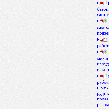
безоп
санит
самох
подзе
работ
механ
неруд
иско
рабоч
и мех
рудны
полез
реком