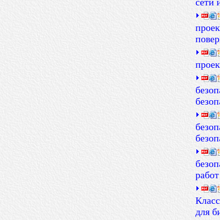
сети 
проек
повер
прое
безоп
безоп
безоп
безоп
безоп
работ
Клас
для б