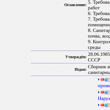
5. Требов
Оглавление:
работ
6. Требов
7. Требов
помещени
8. Санита
почва, воз
9. Контро
среды
28.06.198
Утверждён:
CCCР
Сборник 
Издан:
санитарны
пром
Наруж